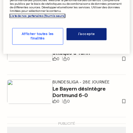
les publics par le biais de statistiques ou de combinaisons de données provenant
City à un derby du titre en
de différentes sources. Développer et améliorer les services. Utiliser des données
limitées pour sélectionner le contenu.
Angleterre
Liste de nos partenaires (fournisseurs)
0
0
Afficher toutes les
J'accepte
finalités
FOOTBALL EN ITALIE
Un minibus de l'AC Milan
attaqué à Turin
0
0
BUNDESLIGA - 28E JOURNÉE
Le Bayern désintègre
Dortmund 6-0
0
0
PUBLICITÉ