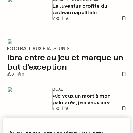
La Juventus profite du
cadeau napolitain
0
0
FOOTBALL AUX ETATS-UNIS
Ibra entre au jeu et marque un
but d'exception
0
0
BOXE
«Je veux un mort à mon
palmarès, j'en veux un»
0
0
LIGUE 1 - 31E JOURNÉE
Nous prenons à coeur de protéger vos données