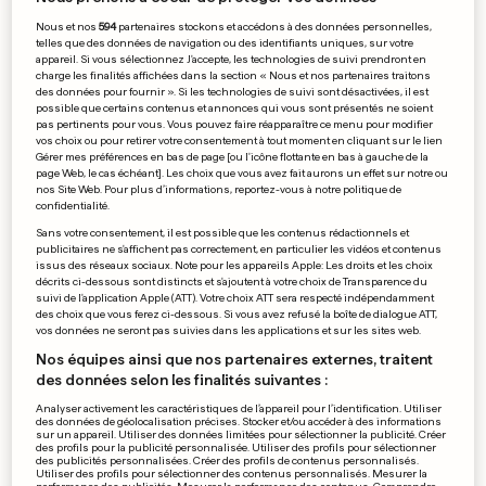
Marseille fait le métier à
Nous et nos
594
partenaires stockons et accédons à des données personnelles,
Dijon
telles que des données de navigation ou des identifiants uniques, sur votre
appareil. Si vous sélectionnez J'accepte, les technologies de suivi prendront en
0
0
charge les finalités affichées dans la section « Nous et nos partenaires traitons
des données pour fournir ». Si les technologies de suivi sont désactivées, il est
possible que certains contenus et annonces qui vous sont présentés ne soient
pas pertinents pour vous. Vous pouvez faire réapparaître ce menu pour modifier
vos choix ou pour retirer votre consentement à tout moment en cliquant sur le lien
PUBLICITÉ
Gérer mes préférences en bas de page [ou l'icône flottante en bas à gauche de la
page Web, le cas échéant]. Les choix que vous avez fait aurons un effet sur notre ou
nos Site Web. Pour plus d’informations, reportez-vous à notre politique de
confidentialité.
Sans votre consentement, il est possible que les contenus rédactionnels et
publicitaires ne s'affichent pas correctement, en particulier les vidéos et contenus
issus des réseaux sociaux. Note pour les appareils Apple: Les droits et les choix
décrits ci-dessous sont distincts et s'ajoutent à votre choix de Transparence du
suivi de l'application Apple (ATT). Votre choix ATT sera respecté indépendamment
des choix que vous ferez ci-dessous. Si vous avez refusé la boîte de dialogue ATT,
vos données ne seront pas suivies dans les applications et sur les sites web.
Nos équipes ainsi que nos partenaires externes, traitent
des données selon les finalités suivantes :
Analyser activement les caractéristiques de l’appareil pour l’identification. Utiliser
des données de géolocalisation précises. Stocker et/ou accéder à des informations
sur un appareil. Utiliser des données limitées pour sélectionner la publicité. Créer
des profils pour la publicité personnalisée. Utiliser des profils pour sélectionner
des publicités personnalisées. Créer des profils de contenus personnalisés.
Utiliser des profils pour sélectionner des contenus personnalisés. Mesurer la
PREMIER LEAGUE - 32E JOURNÉE
performance des publicités. Mesurer la performance des contenus. Comprendre