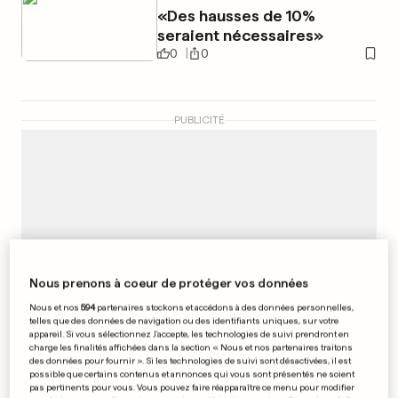
«Des hausses de 10%
seraient nécessaires»
0
0
PUBLICITÉ
Nous prenons à coeur de protéger vos données
Nous et nos
594
partenaires stockons et accédons à des données personnelles,
telles que des données de navigation ou des identifiants uniques, sur votre
appareil. Si vous sélectionnez J'accepte, les technologies de suivi prendront en
charge les finalités affichées dans la section « Nous et nos partenaires traitons
des données pour fournir ». Si les technologies de suivi sont désactivées, il est
possible que certains contenus et annonces qui vous sont présentés ne soient
pas pertinents pour vous. Vous pouvez faire réapparaître ce menu pour modifier
AU LUXEMBOURG