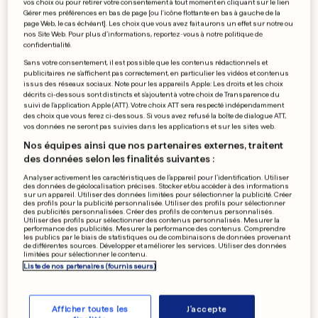
vos choix ou pour retirer votre consentement à tout moment en cliquant sur le lien
Les femmes préoccupées par
Gérer mes préférences en bas de page [ou l'icône flottante en bas à gauche de la
page Web, le cas échéant]. Les choix que vous avez fait aurons un effet sur notre ou
la précarité
nos Site Web. Pour plus d’informations, reportez-vous à notre politique de
confidentialité.
0
0
Sans votre consentement, il est possible que les contenus rédactionnels et
publicitaires ne s'affichent pas correctement, en particulier les vidéos et contenus
issus des réseaux sociaux. Note pour les appareils Apple: Les droits et les choix
POLICIÈRE À BRUXELLES
décrits ci-dessous sont distincts et s'ajoutent à votre choix de Transparence du
suivi de l'application Apple (ATT). Votre choix ATT sera respecté indépendamment
Condamné pour sexisme:
des choix que vous ferez ci-dessous. Si vous avez refusé la boîte de dialogue ATT,
une première en Belgique
vos données ne seront pas suivies dans les applications et sur les sites web.
0
0
Nos équipes ainsi que nos partenaires externes, traitent
des données selon les finalités suivantes :
Analyser activement les caractéristiques de l’appareil pour l’identification. Utiliser
des données de géolocalisation précises. Stocker et/ou accéder à des informations
sur un appareil. Utiliser des données limitées pour sélectionner la publicité. Créer
OPTIMISATION FISCALE
des profils pour la publicité personnalisée. Utiliser des profils pour sélectionner
Bruxelles va taper sur les
des publicités personnalisées. Créer des profils de contenus personnalisés.
Utiliser des profils pour sélectionner des contenus personnalisés. Mesurer la
doigts du Luxembourg
performance des publicités. Mesurer la performance des contenus. Comprendre
les publics par le biais de statistiques ou de combinaisons de données provenant
0
0
de différentes sources. Développer et améliorer les services. Utiliser des données
limitées pour sélectionner le contenu.
Liste de nos partenaires (fournisseurs)
PUBLICITÉ
Afficher toutes les
J'accepte