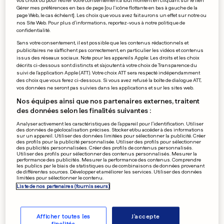
vos choix ou pour retirer votre consentement à tout moment en cliquant sur le lien
Vous prendrez votre café
Gérer mes préférences en bas de page [ou l'icône flottante en bas à gauche de la
page Web, le cas échéant]. Les choix que vous avez fait aurons un effet sur notre ou
avec ou sans fourmis?
nos Site Web. Pour plus d’informations, reportez-vous à notre politique de
0
0
confidentialité.
Sans votre consentement, il est possible que les contenus rédactionnels et
publicitaires ne s'affichent pas correctement, en particulier les vidéos et contenus
issus des réseaux sociaux. Note pour les appareils Apple: Les droits et les choix
décrits ci-dessous sont distincts et s'ajoutent à votre choix de Transparence du
PUBLICITÉ
suivi de l'application Apple (ATT). Votre choix ATT sera respecté indépendamment
des choix que vous ferez ci-dessous. Si vous avez refusé la boîte de dialogue ATT,
vos données ne seront pas suivies dans les applications et sur les sites web.
Nos équipes ainsi que nos partenaires externes, traitent
des données selon les finalités suivantes :
Analyser activement les caractéristiques de l’appareil pour l’identification. Utiliser
des données de géolocalisation précises. Stocker et/ou accéder à des informations
sur un appareil. Utiliser des données limitées pour sélectionner la publicité. Créer
des profils pour la publicité personnalisée. Utiliser des profils pour sélectionner
des publicités personnalisées. Créer des profils de contenus personnalisés.
Utiliser des profils pour sélectionner des contenus personnalisés. Mesurer la
performance des publicités. Mesurer la performance des contenus. Comprendre
les publics par le biais de statistiques ou de combinaisons de données provenant
de différentes sources. Développer et améliorer les services. Utiliser des données
limitées pour sélectionner le contenu.
Liste de nos partenaires (fournisseurs)
Afficher toutes les
J'accepte
CARNET NOIR