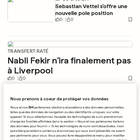
Sebastian Vettel s'offre une
nouvelle pole position
0
0
TRANSFERT RATÉ
Nabli Fekir n'ira finalement pas
à Liverpool
0
0
MÉTÉO AU LUXEMBOURG
Nous prenons à coeur de protéger vos données
Le Mullerthal a encore été
touché par les intempéries
Nous et nos
594
partenaires stockons et accédons à des données personnelles,
telles que des données de navigation ou des identifiants uniques, sur votre
0
0
appareil. Si vous sélectionnez J'accepte, les technologies de suivi prendront en
charge les finalités affichées dans la section « Nous et nos partenaires traitons
des données pour fournir ». Si les technologies de suivi sont désactivées, il est
possible que certains contenus et annonces qui vous sont présentés ne soient
pas pertinents pour vous. Vous pouvez faire réapparaître ce menu pour modifier
PROBLÈME SANITAIRE