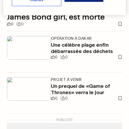
finalités
Eunice Gayson, première
James Bond girl, est morte
0
0
OPÉRATION À DAKAR
Une célèbre plage enfin
débarrassée des déchets
0
0
PROJET À VENIR
Un prequel de «Game of
Thrones» verra le jour
0
0
PUBLICITÉ