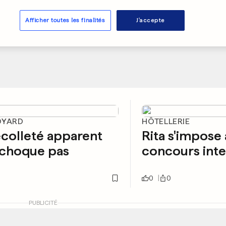
Afficher toutes les finalités
J'accepte
OYARD
HÔTELLERIE
colleté apparent
Rita s'impose 
 choque pas
concours inte
0
0
PUBLICITÉ