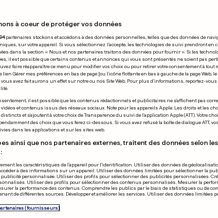
nons à coeur de protéger vos données
11.06.2018
94
partenaires stockons et accédons à des données personnelles, telles que des données de navi
niques, sur votre appareil. Si vous sélectionnez J'accepte, les technologies de suivi prendront en 
chées dans la section « Nous et nos partenaires traitons des données pour fournir ». Si les technol
ées, il est possible que certains contenus et annonces qui vous sont présentés ne soient pas per
uvez faire réapparaître ce menu pour modifier vos choix ou pour retirer votre consentement à tou
e lien Gérer mes préférences en bas de page [ou l'icône flottante en bas à gauche de la page Web, le
vous avez fait aurons un effet sur notre ou nos Site Web. Pour plus d’informations, reportez-vous 
ité.
GE «SONNDESFRO»
FOOTBALL
sentement, il est possible que les contenus rédactionnels et publicitaires ne s'affichent pas corr
s vidéos et contenus issus des réseaux sociaux. Note pour les appareils Apple: Les droits et les choi
pularité du DP
Zinédine Zida
istincts et s'ajoutent à votre choix de Transparence du suivi de l'application Apple (ATT). Votre cho
pendamment des choix que vous ferez ci-dessous. Si vous avez refusé la boîte de dialogue ATT, v
e dans la
pas ce qu'(il) 
vies dans les applications et sur les sites web.
nscription Est
es ainsi que nos partenaires externes, traitent des données selon les 
:
0
0
ement les caractéristiques de l’appareil pour l’identification. Utiliser des données de géolocalisati
accéder à des informations sur un appareil. Utiliser des données limitées pour sélectionner la publ
PUBLICITÉ
a publicité personnalisée. Utiliser des profils pour sélectionner des publicités personnalisées. Cré
onnalisés. Utiliser des profils pour sélectionner des contenus personnalisés. Mesurer la perfo
esurer la performance des contenus. Comprendre les publics par le biais de statistiques ou de c
nant de différentes sources. Développer et améliorer les services. Utiliser des données limitées 
partenaires (fournisseurs)