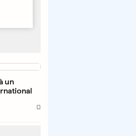
à un
rnational