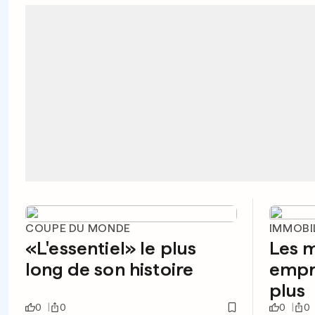
COUPE DU MONDE
IMMOBI
«L'essentiel» le plus
Les 
long de son histoire
empr
plus
0
0
0
0