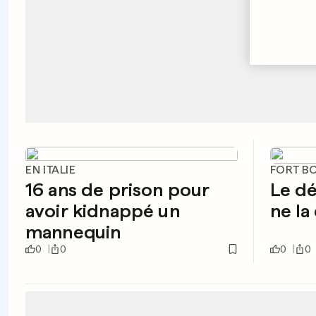
EN ITALIE
FORT B
16 ans de prison pour
Le dé
avoir kidnappé un
ne la
mannequin
0
0
0
0