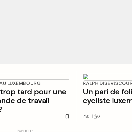
 AU LUXEMBOURG
RALPH DISEVISCOU
l trop tard pour une
Un pari de fol
de de travail
cycliste luxe
?
0
0
PUBLICITÉ