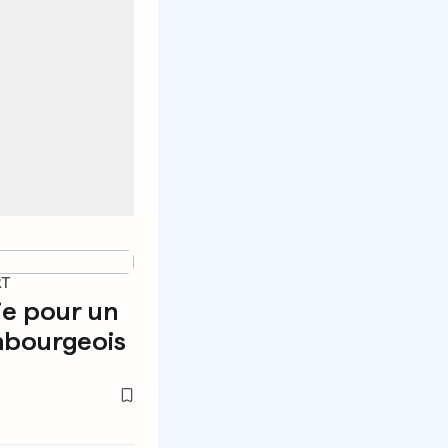
RT
ie pour un
mbourgeois