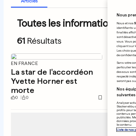
Articles
Nous pre
Toutes les informations du 
Nous et nos
5
identifiants u
finalités affi
sont désactiv
61
Résultats
vous. Vous po
cliquant sur l
Les choix que 
de confidential
EN FRANCE
SONDA
Sans votre con
particulier le
La star de l'accordéon
La po
dessous sont d
respecté indé
Yvette Horner est
recul
seront pas sui
morte
circo
Nos équip
suivantes 
0
0
0
0
Analyser activ
Stocker et/ou 
profils pour l
contenus pers
publicités. M
données prove
le contenu.
Liste de nos 