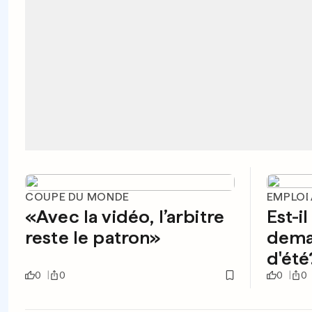
COUPE DU MONDE
EMPLOI
«Avec la vidéo, l’arbitre
Est-i
reste le patron»
deman
d'été
0
0
0
0