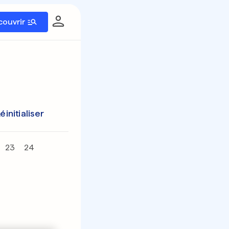
couvrir
éinitialiser
23
24