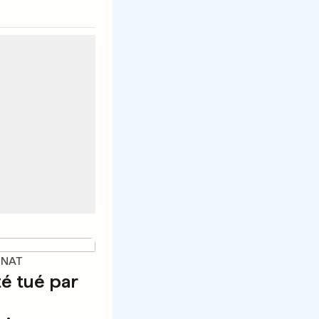
INAT
té tué par