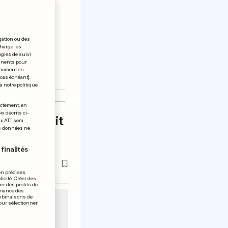
gation ou des
charge les
ogies de suivi
tinents pour
t moment en
 cas échéant].
à notre politique
ectement, en
x décrits ci-
ne ne «sait
ix ATT sera
os données ne
va faire»
finalités
on précises.
icité. Créer des
er des profils de
rmance des
ombinaisons de
pour sélectionner