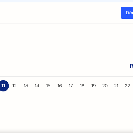
Dé
R
11
12
13
14
15
16
17
18
19
20
21
22