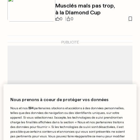
Musclés mais pas trop,
à la Diamond Cup
0
0
PUBLICITÉ
Nous prenons à coeur de protéger vos données
Nous et nos
594
partenaires stockons et accédons à des données personnelles,
telles que des données de navigation ou des identifiants uniques, sur votre
appareil. Si vous sélectionnez J'accepte, les technologies de suivi prendront en
charge les finalités affichées dans la section « Nous et nos partenaires traitons
des données pour fournir ». Si les technologies de suivi sont désactivées, il est
possible que certains contenus et annonces qui vous sont présentés ne soient
pas pertinents pour vous. Vous pouvez faire réapparaître ce menu pour modifier
AU LUXEMBOURG