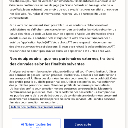
vos choix ou pour retirer votre consentement à tout moment en cliquant sur le lien
Joris est la star de la 25e fête
Gérer mes préférences en bas de page [ou l'icône flottante en bas à gauche de la
page Web, le cas échéant]. Les choix que vous avez fait aurons un effet sur notre ou
de la musique
nos Site Web. Pour plus d’informations, reportez-vous à notre politique de
confidentialité.
0
0
Sans votre consentement, il est possible que les contenus rédactionnels et
publicitaires ne s'affichent pas correctement, en particulier les vidéos et contenus
issus des réseaux sociaux. Note pour les appareils Apple: Les droits et les choix
À LOS ANGELES
décrits ci-dessous sont distincts et s'ajoutent à votre choix de Transparence du
suivi de l'application Apple (ATT). Votre choix ATT sera respecté indépendamment
Sony a dévoilé ses jeux vidéo
des choix que vous ferez ci-dessous. Si vous avez refusé la boîte de dialogue ATT,
à gros budget
vos données ne seront pas suivies dans les applications et sur les sites web.
0
0
Nos équipes ainsi que nos partenaires externes, traitent
des données selon les finalités suivantes :
Analyser activement les caractéristiques de l’appareil pour l’identification. Utiliser
des données de géolocalisation précises. Stocker et/ou accéder à des informations
sur un appareil. Utiliser des données limitées pour sélectionner la publicité. Créer
SONDAGE «SONNDESFRO»
des profils pour la publicité personnalisée. Utiliser des profils pour sélectionner
Le CSV moins fort dans le
des publicités personnalisées. Créer des profils de contenus personnalisés.
Utiliser des profils pour sélectionner des contenus personnalisés. Mesurer la
Centre, l'ADR en progrès
performance des publicités. Mesurer la performance des contenus. Comprendre
les publics par le biais de statistiques ou de combinaisons de données provenant
0
0
de différentes sources. Développer et améliorer les services. Utiliser des données
limitées pour sélectionner le contenu.
Liste de nos partenaires (fournisseurs)
PUBLICITÉ
Afficher toutes les
J'accepte