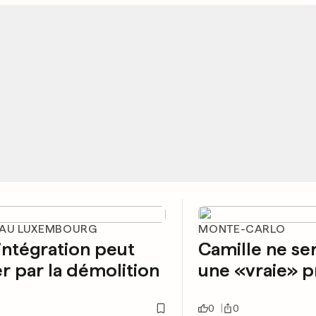
 AU LUXEMBOURG
MONTE-CARLO
intégration peut
Camille ne se
r par la démolition
une «vraie» p
0
0