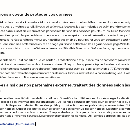
nons à coeur de protéger vos données
10.01.2019
94
partenaires stockons et accédons à des données personnelles, telles que des données de navi
niques, sur votre appareil. Si vous sélectionnez J'accepte, les technologies de suivi prendront en 
chées dans la section « Nous et nos partenaires traitons des données pour fournir ». Si les technol
ées, il est possible que certains contenus et annonces qui vous sont présentés ne soient pas per
uvez faire réapparaître ce menu pour modifier vos choix ou pour retirer votre consentement à tou
e lien Gérer mes préférences en bas de page [ou l'icône flottante en bas à gauche de la page Web, le
vous avez fait aurons un effet sur notre ou nos Site Web. Pour plus d’informations, reportez-vous 
ité.
 TRUMP
AFFAIRE DE VIOL
sentement, il est possible que les contenus rédactionnels et publicitaires ne s'affichent pas corr
s vidéos et contenus issus des réseaux sociaux. Note pour les appareils Apple: Les droits et les choi
 y a un mur en béton
La police de
istincts et s'ajoutent à votre choix de Transparence du suivi de l'application Apple (ATT). Votre cho
pendamment des choix que vous ferez ci-dessous. Si vous avez refusé la boîte de dialogue ATT, v
à vous, traversez-
l'ADN de Cris
vies dans les applications et sur les sites web.
Ronaldo
es ainsi que nos partenaires externes, traitent des données selon les 
:
0
0
ement les caractéristiques de l’appareil pour l’identification. Utiliser des données de géolocalisati
accéder à des informations sur un appareil. Utiliser des données limitées pour sélectionner la publ
PUBLICITÉ
a publicité personnalisée. Utiliser des profils pour sélectionner des publicités personnalisées. Cré
onnalisés. Utiliser des profils pour sélectionner des contenus personnalisés. Mesurer la perfo
esurer la performance des contenus. Comprendre les publics par le biais de statistiques ou de c
nant de différentes sources. Développer et améliorer les services. Utiliser des données limitées 
partenaires (fournisseurs)