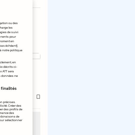
gation ou des
charge les
ogies de suivi
tinents pour
t moment en
 cas échéant].
à notre politique
ectement, en
x décrits ci-
mande
ix ATT sera
os données ne
tiano
finalités
on précises.
icité. Créer des
er des profils de
rmance des
ombinaisons de
pour sélectionner