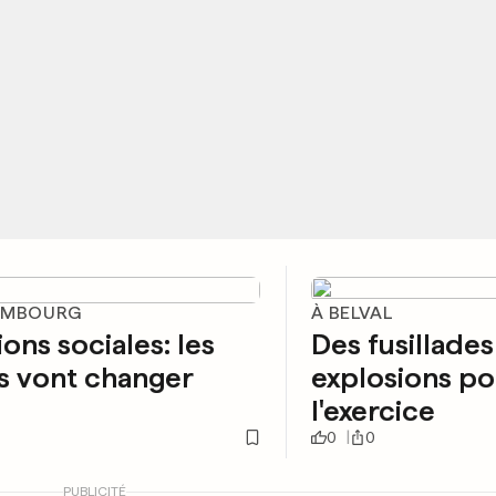
EMBOURG
À BELVAL
ions sociales: les
Des fusillades
s vont changer
explosions po
l'exercice
0
0
PUBLICITÉ