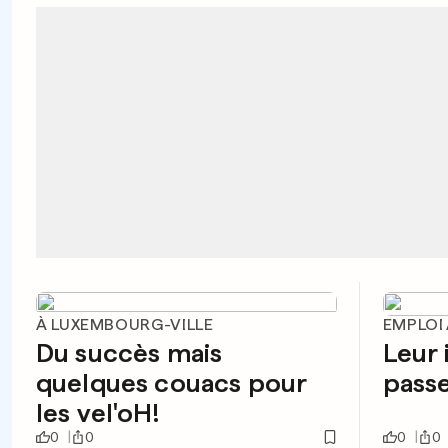
À LUXEMBOURG-VILLE
EMPLOI
Du succès mais
Leur 
quelques couacs pour
passe
les vel'oH!
0
0
0
0