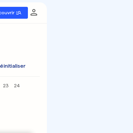
couvrir
éinitialiser
23
24