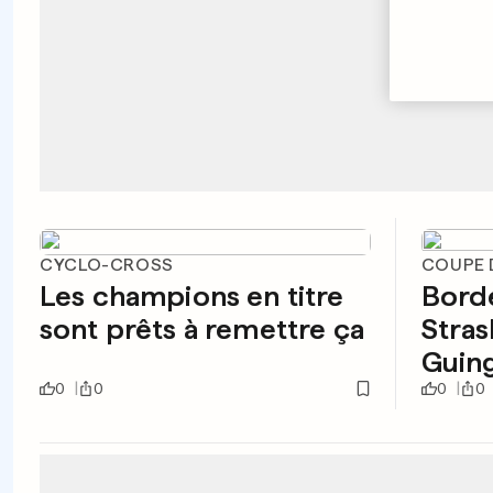
CYCLO-CROSS
COUPE D
Les champions en titre
Borde
sont prêts à remettre ça
Stra
Guin
0
0
0
0