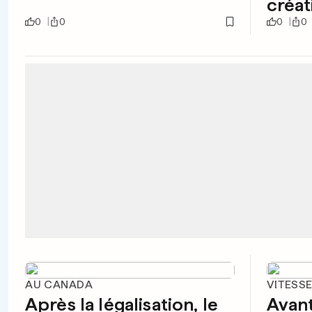
créat
0
0
0
0
AU CANADA
VITESS
Après la légalisation, le
Avant