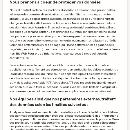
Nous prenons à coeur de protéger vos données
Le pilote Kevin Peters a été
Nous et nos
594
partenaires stockons et accédons à des données personnelles,
récompensé
telles que des données de navigation ou des identifiants uniques, sur votre
0
0
appareil. Si vous sélectionnez J'accepte, les technologies de suivi prendront en
charge les finalités affichées dans la section « Nous et nos partenaires traitons
des données pour fournir ». Si les technologies de suivi sont désactivées, il est
possible que certains contenus et annonces qui vous sont présentés ne soient
pas pertinents pour vous. Vous pouvez faire réapparaître ce menu pour modifier
vos choix ou pour retirer votre consentement à tout moment en cliquant sur le lien
Gérer mes préférences en bas de page [ou l'icône flottante en bas à gauche de la
AU CANADA
page Web, le cas échéant]. Les choix que vous avez fait aurons un effet sur notre ou
Des passagers bloqués
nos Site Web. Pour plus d’informations, reportez-vous à notre politique de
confidentialité.
13 heures dans un avion
Sans votre consentement, il est possible que les contenus rédactionnels et
publicitaires ne s'affichent pas correctement, en particulier les vidéos et contenus
0
0
issus des réseaux sociaux. Note pour les appareils Apple: Les droits et les choix
décrits ci-dessous sont distincts et s'ajoutent à votre choix de Transparence du
suivi de l'application Apple (ATT). Votre choix ATT sera respecté indépendamment
MUSÉE AU LUXEMBOURG
des choix que vous ferez ci-dessous. Si vous avez refusé la boîte de dialogue ATT,
vos données ne seront pas suivies dans les applications et sur les sites web.
Le Mudam en crise après une
Nos équipes ainsi que nos partenaires externes, traitent
lettre anonyme
des données selon les finalités suivantes :
0
0
Analyser activement les caractéristiques de l’appareil pour l’identification. Utiliser
des données de géolocalisation précises. Stocker et/ou accéder à des informations
sur un appareil. Utiliser des données limitées pour sélectionner la publicité. Créer
des profils pour la publicité personnalisée. Utiliser des profils pour sélectionner
des publicités personnalisées. Créer des profils de contenus personnalisés.
ÉVÉNEMENT ANNUEL
Utiliser des profils pour sélectionner des contenus personnalisés. Mesurer la