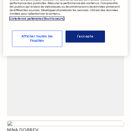
performance des publicités. Mesurer la performance des contenus. Comprendre
Les férus de pigeons se sont
les publics par le biais de statistiques ou de combinaisons de données provenant
de différentes sources. Développer et améliorer les services. Utiliser des données
réunis à Blackpool
limitées pour sélectionner le contenu.
0
0
Liste de nos partenaires (fournisseurs)
Afficher toutes les
J'accepte
PUBLICITÉ
finalités
NINA DOBREV