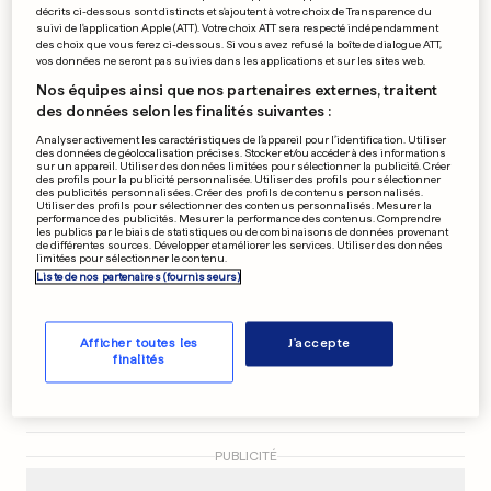
décrits ci-dessous sont distincts et s'ajoutent à votre choix de Transparence du
Imbroglio autour du sort
suivi de l'application Apple (ATT). Votre choix ATT sera respecté indépendamment
des choix que vous ferez ci-dessous. Si vous avez refusé la boîte de dialogue ATT,
de cinq ex-salariées
vos données ne seront pas suivies dans les applications et sur les sites web.
Nos équipes ainsi que nos partenaires externes, traitent
0
0
des données selon les finalités suivantes :
Analyser activement les caractéristiques de l’appareil pour l’identification. Utiliser
VÉHICULES AUTONOMES
des données de géolocalisation précises. Stocker et/ou accéder à des informations
Les navettes encore dans
sur un appareil. Utiliser des données limitées pour sélectionner la publicité. Créer
des profils pour la publicité personnalisée. Utiliser des profils pour sélectionner
une phase d’adaptation
des publicités personnalisées. Créer des profils de contenus personnalisés.
Utiliser des profils pour sélectionner des contenus personnalisés. Mesurer la
0
0
performance des publicités. Mesurer la performance des contenus. Comprendre
les publics par le biais de statistiques ou de combinaisons de données provenant
de différentes sources. Développer et améliorer les services. Utiliser des données
limitées pour sélectionner le contenu.
Liste de nos partenaires (fournisseurs)
CHANTEUR LÉGENDAIRE
Une application sera
Afficher toutes les
J'accepte
consacrée à David Bowie
finalités
0
0
PUBLICITÉ