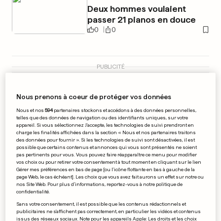
Deux hommes voulaient
passer 21 pianos en douce
0
0
PUBLICITÉ
Nous prenons à coeur de protéger vos données
Nous et nos
594
partenaires stockons et accédons à des données personnelles,
telles que des données de navigation ou des identifiants uniques, sur votre
appareil. Si vous sélectionnez J'accepte, les technologies de suivi prendront en
charge les finalités affichées dans la section « Nous et nos partenaires traitons
des données pour fournir ». Si les technologies de suivi sont désactivées, il est
possible que certains contenus et annonces qui vous sont présentés ne soient
pas pertinents pour vous. Vous pouvez faire réapparaître ce menu pour modifier
vos choix ou pour retirer votre consentement à tout moment en cliquant sur le lien
Gérer mes préférences en bas de page [ou l'icône flottante en bas à gauche de la
page Web, le cas échéant]. Les choix que vous avez fait aurons un effet sur notre ou
nos Site Web. Pour plus d’informations, reportez-vous à notre politique de
confidentialité.
Sans votre consentement, il est possible que les contenus rédactionnels et
publicitaires ne s'affichent pas correctement, en particulier les vidéos et contenus
EMPLOIS AU LUXEMBOURG
issus des réseaux sociaux. Note pour les appareils Apple: Les droits et les choix