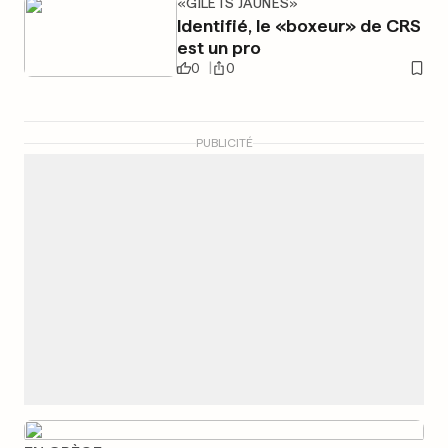
«GILETS JAUNES»
Identifié, le «boxeur» de CRS
est un pro
0
0
PUBLICITÉ