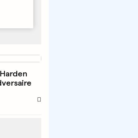
 Harden
dversaire