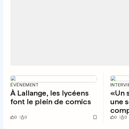
ÉVÉNEMENT
INTERV
À Lallange, les lycéens
«Un s
font le plein de comics
une s
comp
0
0
0
0