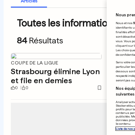
Articles
Nous pre
Toutes les informations du 
Nous et nos
5
identifiants u
finalités affi
sont désactiv
84
Résultats
vous. Vous po
cliquant sur l
Les choix que 
de confidential
COUPE DE LA LIGUE
FA CUP
Sans votre con
particulier le
Strasbourg élimine Lyon
Tott
dessous sont d
respecté indé
et file en demies
optio
seront pas sui
0
0
0
0
Nos équip
suivantes 
Analyser activ
Stocker et/ou 
profils pour l
contenus pers
publicités. M
données prove
le contenu.
Liste de nos 