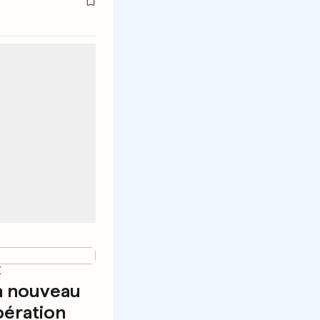
E
n nouveau
pération