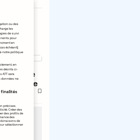
gation ou des
charge les
ogies de suivi
tinents pour
t moment en
 cas échéant].
à notre politique
ectement, en
x décrits ci-
fricain de
ix ATT sera
os données ne
é deuxième
finalités
on précises.
icité. Créer des
er des profils de
rmance des
ombinaisons de
pour sélectionner