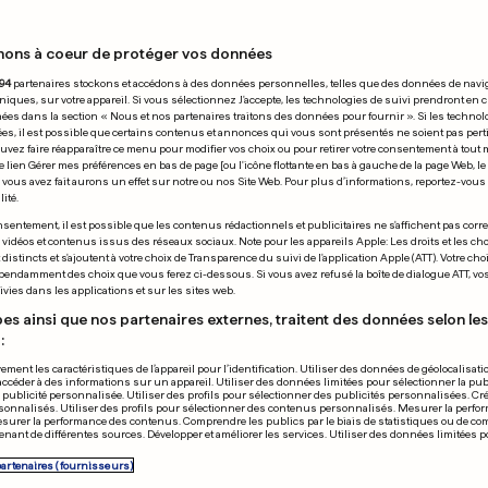
nons à coeur de protéger vos données
08.01.2019
94
partenaires stockons et accédons à des données personnelles, telles que des données de navi
niques, sur votre appareil. Si vous sélectionnez J'accepte, les technologies de suivi prendront en 
chées dans la section « Nous et nos partenaires traitons des données pour fournir ». Si les technol
ées, il est possible que certains contenus et annonces qui vous sont présentés ne soient pas per
uvez faire réapparaître ce menu pour modifier vos choix ou pour retirer votre consentement à tou
e lien Gérer mes préférences en bas de page [ou l'icône flottante en bas à gauche de la page Web, le
vous avez fait aurons un effet sur notre ou nos Site Web. Pour plus d’informations, reportez-vous 
ité.
TROPHÉE
sentement, il est possible que les contenus rédactionnels et publicitaires ne s'affichent pas corr
s vidéos et contenus issus des réseaux sociaux. Note pour les appareils Apple: Les droits et les choi
enham prend une
Salah joueur a
istincts et s'ajoutent à votre choix de Transparence du suivi de l'application Apple (ATT). Votre cho
pendamment des choix que vous ferez ci-dessous. Si vous avez refusé la boîte de dialogue ATT, v
n pour la finale
l'année, Man
vies dans les applications et sur les sites web.
0
0
es ainsi que nos partenaires externes, traitent des données selon les 
:
PUBLICITÉ
ement les caractéristiques de l’appareil pour l’identification. Utiliser des données de géolocalisati
accéder à des informations sur un appareil. Utiliser des données limitées pour sélectionner la publ
a publicité personnalisée. Utiliser des profils pour sélectionner des publicités personnalisées. Cré
onnalisés. Utiliser des profils pour sélectionner des contenus personnalisés. Mesurer la perfo
esurer la performance des contenus. Comprendre les publics par le biais de statistiques ou de c
nant de différentes sources. Développer et améliorer les services. Utiliser des données limitées 
partenaires (fournisseurs)