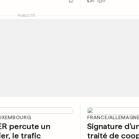
0
0
PUBLICITÉ
LUXEMBOURG
FRANCE/ALLEMAGN
ER percute un
Signature d'u
er, le trafic
traité de coo