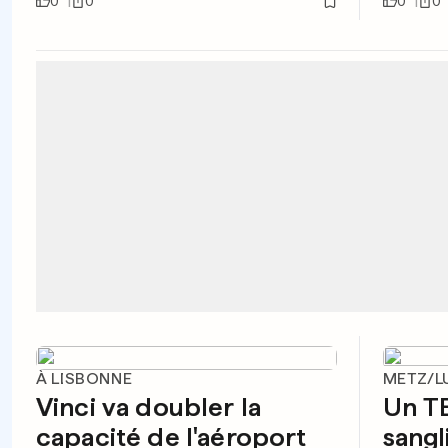
0
0
0
0
À LISBONNE
METZ/
Vinci va doubler la
Un T
capacité de l'aéroport
sangli