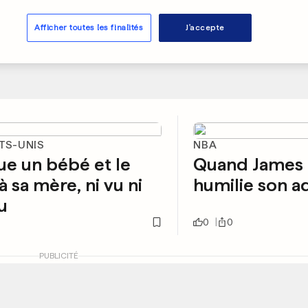
Afficher toutes les finalités
J'accepte
TS-UNIS
NBA
tue un bébé et le
Quand James
à sa mère, ni vu ni
humilie son a
u
0
0
PUBLICITÉ