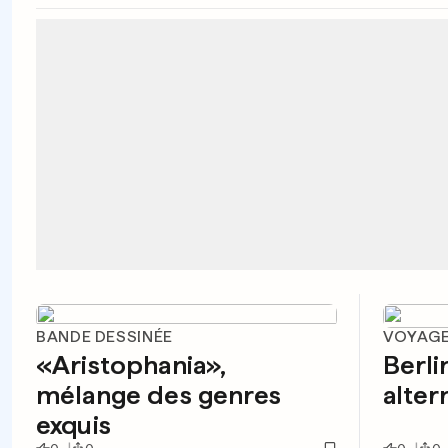
BANDE DESSINÉE
VOYAG
«Aristophania»,
Berli
mélange des genres
alter
exquis