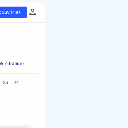
couvrir
éinitialiser
23
24