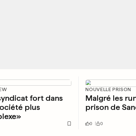
IEW
NOUVELLE PRISON
yndicat fort dans
Malgré les ru
ociété plus
prison de San
lexe»
0
0