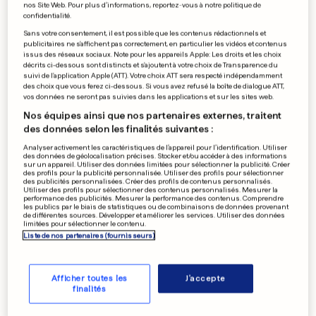
nos Site Web. Pour plus d’informations, reportez-vous à notre politique de
confidentialité.
Sans votre consentement, il est possible que les contenus rédactionnels et
publicitaires ne s'affichent pas correctement, en particulier les vidéos et contenus
issus des réseaux sociaux. Note pour les appareils Apple: Les droits et les choix
décrits ci-dessous sont distincts et s'ajoutent à votre choix de Transparence du
suivi de l'application Apple (ATT). Votre choix ATT sera respecté indépendamment
des choix que vous ferez ci-dessous. Si vous avez refusé la boîte de dialogue ATT,
vos données ne seront pas suivies dans les applications et sur les sites web.
Nos équipes ainsi que nos partenaires externes, traitent
des données selon les finalités suivantes :
Analyser activement les caractéristiques de l’appareil pour l’identification. Utiliser
des données de géolocalisation précises. Stocker et/ou accéder à des informations
sur un appareil. Utiliser des données limitées pour sélectionner la publicité. Créer
des profils pour la publicité personnalisée. Utiliser des profils pour sélectionner
des publicités personnalisées. Créer des profils de contenus personnalisés.
Utiliser des profils pour sélectionner des contenus personnalisés. Mesurer la
performance des publicités. Mesurer la performance des contenus. Comprendre
les publics par le biais de statistiques ou de combinaisons de données provenant
de différentes sources. Développer et améliorer les services. Utiliser des données
limitées pour sélectionner le contenu.
Liste de nos partenaires (fournisseurs)
Afficher toutes les
J'accepte
finalités