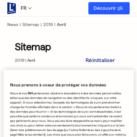
FR
Découvrir
News
|
Sitemap
|
2019
|
Avril
Sitemap
Réinitialiser
2019
Avril
01
02
03
04
05
06
07
08
09
Nous prenons à coeur de protéger vos données
Nous et nos
594
partenaires stockons et accédons à des données personnelles,
10
11
12
13
14
15
16
17
18
telles que des données de navigation ou des identifiants uniques, sur votre
appareil. Si vous sélectionnez J'accepte, les technologies de suivi prendront en
charge les finalités affichées dans la section « Nous et nos partenaires traitons
19
20
21
22
23
24
25
26
27
des données pour fournir ». Si les technologies de suivi sont désactivées, il est
possible que certains contenus et annonces qui vous sont présentés ne soient
pas pertinents pour vous. Vous pouvez faire réapparaître ce menu pour modifier
28
29
30
vos choix ou pour retirer votre consentement à tout moment en cliquant sur le lien
Gérer mes préférences en bas de page [ou l'icône flottante en bas à gauche de la
page Web, le cas échéant]. Les choix que vous avez fait aurons un effet sur notre ou