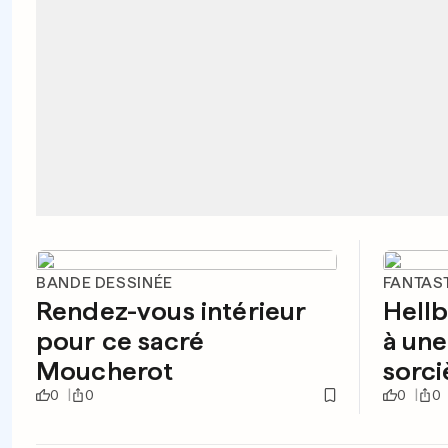
BANDE DESSINÉE
FANTAS
Rendez-vous intérieur
Hellb
pour ce sacré
à une
Moucherot
sorci
0
0
0
0