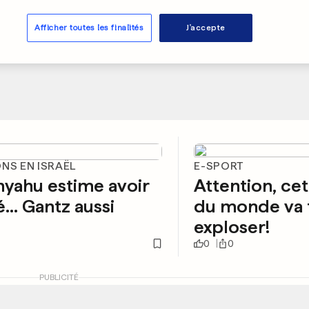
Afficher toutes les finalités
J'accepte
NS EN ISRAËL
E-SPORT
yahu estime avoir
Attention, ce
... Gantz aussi
du monde va 
exploser!
0
0
PUBLICITÉ