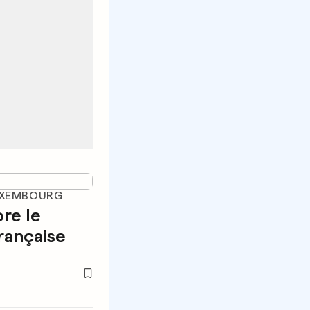
UXEMBOURG
re le
française