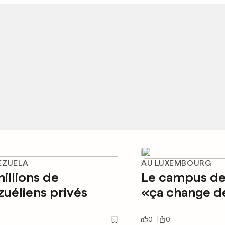
EZUELA
AU LUXEMBOURG
illions de
Le campus de 
uéliens privés
«ça change de
0
0