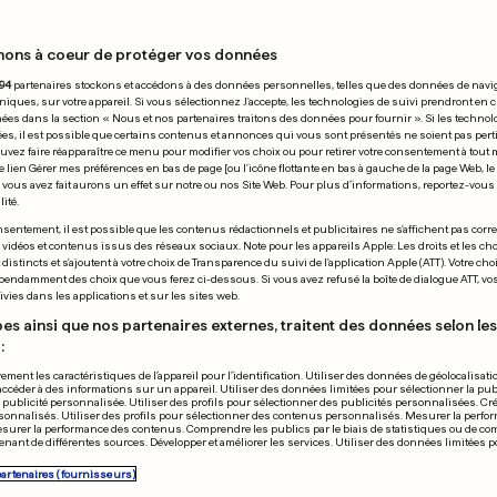
nons à coeur de protéger vos données
 09.04.2019
94
partenaires stockons et accédons à des données personnelles, telles que des données de navi
niques, sur votre appareil. Si vous sélectionnez J'accepte, les technologies de suivi prendront en 
chées dans la section « Nous et nos partenaires traitons des données pour fournir ». Si les technol
ées, il est possible que certains contenus et annonces qui vous sont présentés ne soient pas per
uvez faire réapparaître ce menu pour modifier vos choix ou pour retirer votre consentement à tou
e lien Gérer mes préférences en bas de page [ou l'icône flottante en bas à gauche de la page Web, le
vous avez fait aurons un effet sur notre ou nos Site Web. Pour plus d’informations, reportez-vous 
ité.
IGUE DES CHAMPIONS
AUX ÉTATS-UNIS
sentement, il est possible que les contenus rédactionnels et publicitaires ne s'affichent pas corr
s vidéos et contenus issus des réseaux sociaux. Note pour les appareils Apple: Les droits et les choi
nham fait plier City,
Ces ados ont 
istincts et s'ajoutent à votre choix de Transparence du suivi de l'application Apple (ATT). Votre cho
pendamment des choix que vous ferez ci-dessous. Si vous avez refusé la boîte de dialogue ATT, v
 perd à Liverpool
femme qui vou
vies dans les applications et sur les sites web.
finir
es ainsi que nos partenaires externes, traitent des données selon les 
:
0
0
ement les caractéristiques de l’appareil pour l’identification. Utiliser des données de géolocalisati
accéder à des informations sur un appareil. Utiliser des données limitées pour sélectionner la publ
PUBLICITÉ
a publicité personnalisée. Utiliser des profils pour sélectionner des publicités personnalisées. Cré
onnalisés. Utiliser des profils pour sélectionner des contenus personnalisés. Mesurer la perfo
esurer la performance des contenus. Comprendre les publics par le biais de statistiques ou de c
nant de différentes sources. Développer et améliorer les services. Utiliser des données limitées 
partenaires (fournisseurs)