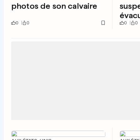
photos de son calvaire
suspe
évacu
0
0
0
0