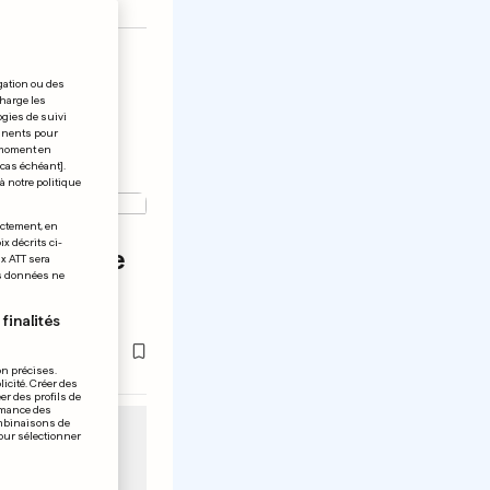
gation ou des
charge les
ogies de suivi
tinents pour
t moment en
 cas échéant].
à notre politique
ectement, en
x décrits ci-
sauvé une
ix ATT sera
os données ne
lait en
finalités
on précises.
icité. Créer des
er des profils de
rmance des
ombinaisons de
pour sélectionner