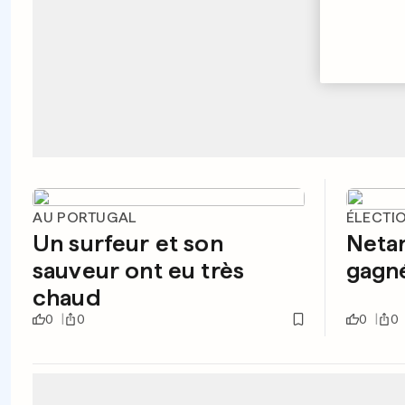
AU PORTUGAL
ÉLECTIO
Un surfeur et son
Netan
sauveur ont eu très
gagné
chaud
0
0
0
0