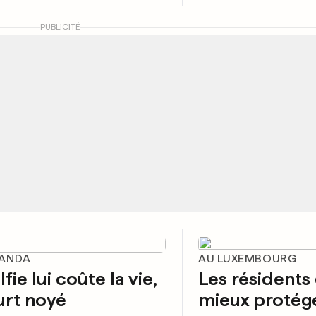
PUBLICITÉ
GANDA
AU LUXEMBOURG
fie lui coûte la vie,
Les résidents
urt noyé
mieux protége