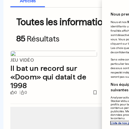
Articles
Nous pre
Toutes les informations du
Nous et nos
5
identifiants u
finalités affi
sont désactiv
85
Résultats
vous. Vous po
cliquant sur l
Les choix que 
de confidential
JEU VIDÉO
FOOT/L
Sans votre con
particulier le
Il bat un record sur
Totte
dessous sont d
respecté indé
«Doom» qui datait de
Porto
seront pas sui
1998
Nos équip
suivantes 
0
0
0
0
Analyser activ
Stocker et/ou 
profils pour l
contenus pers
publicités. M
données prove
le contenu.
Liste de nos 