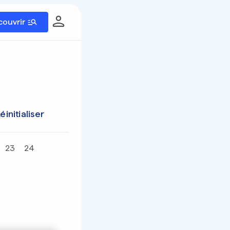
couvrir
éinitialiser
23
24