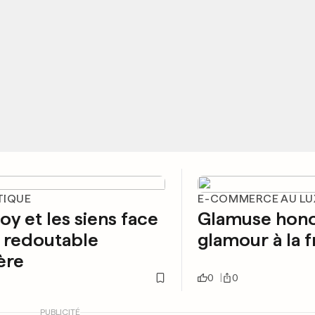
TIQUE
E-COMMERCE AU L
oy et les siens face
Glamuse hono
 redoutable
glamour à la 
ère
0
0
PUBLICITÉ