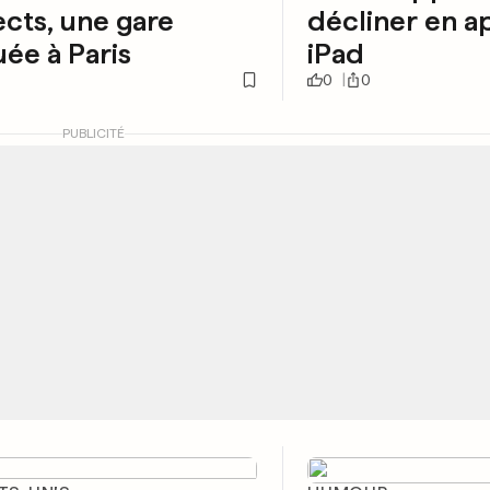
cts, une gare
décliner en a
ée à Paris
iPad
0
0
PUBLICITÉ