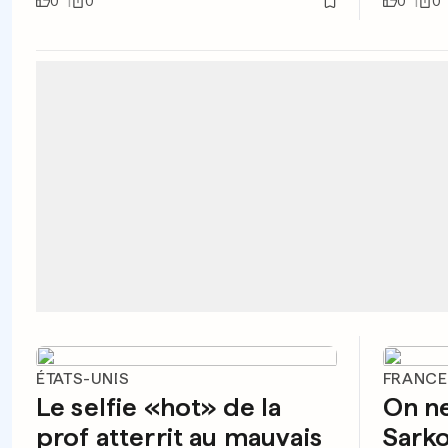
0
0
0
0
ÉTATS-UNIS
FRANCE
Le selfie «hot» de la
On ne
prof atterrit au mauvais
Sarko