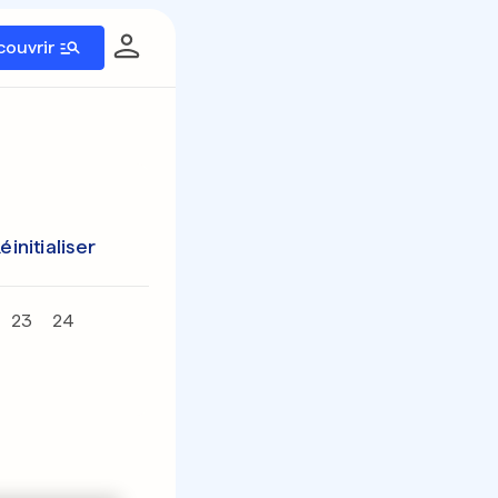
couvrir
éinitialiser
23
24