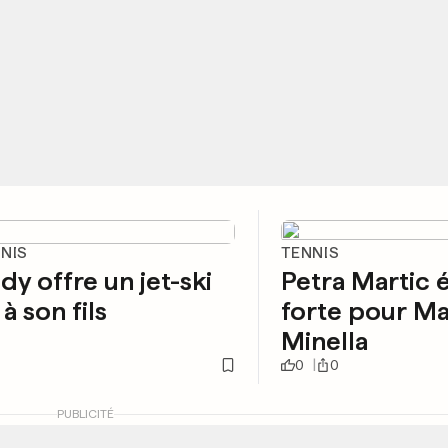
UNIS
TENNIS
ddy offre un jet-ski
Petra Martic é
à son fils
forte pour M
Minella
0
0
PUBLICITÉ