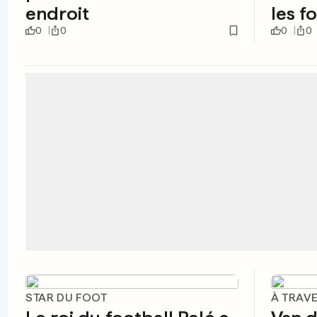
endroit
les f
0
0
0
0
STAR DU FOOT
À TRAV