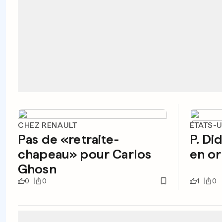
CHEZ RENAULT
ÉTATS-
Pas de «retraite-
P. Di
chapeau» pour Carlos
en or 
Ghosn
0
0
1
0