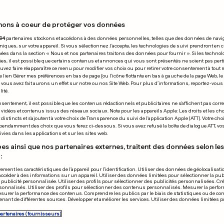
nons à coeur de protéger vos données
 03.04.2019
94
partenaires stockons et accédons à des données personnelles, telles que des données de navi
niques, sur votre appareil. Si vous sélectionnez J'accepte, les technologies de suivi prendront en 
chées dans la section « Nous et nos partenaires traitons des données pour fournir ». Si les technol
ées, il est possible que certains contenus et annonces qui vous sont présentés ne soient pas per
uvez faire réapparaître ce menu pour modifier vos choix ou pour retirer votre consentement à tou
e lien Gérer mes préférences en bas de page [ou l'icône flottante en bas à gauche de la page Web, le
vous avez fait aurons un effet sur notre ou nos Site Web. Pour plus d’informations, reportez-vous 
ité.
X SOCIAUX
COUPE DE LUXEMB
sentement, il est possible que les contenus rédactionnels et publicitaires ne s'affichent pas corr
s vidéos et contenus issus des réseaux sociaux. Note pour les appareils Apple: Les droits et les choi
 et Meghan battent
Le F91 Dudela
istincts et s'ajoutent à votre choix de Transparence du suivi de l'application Apple (ATT). Votre cho
pendamment des choix que vous ferez ci-dessous. Si vous avez refusé la boîte de dialogue ATT, v
cord sur Instagram
qualifié dans 
vies dans les applications et sur les sites web.
0
0
es ainsi que nos partenaires externes, traitent des données selon les 
:
PUBLICITÉ
ement les caractéristiques de l’appareil pour l’identification. Utiliser des données de géolocalisati
accéder à des informations sur un appareil. Utiliser des données limitées pour sélectionner la publ
a publicité personnalisée. Utiliser des profils pour sélectionner des publicités personnalisées. Cré
onnalisés. Utiliser des profils pour sélectionner des contenus personnalisés. Mesurer la perfo
esurer la performance des contenus. Comprendre les publics par le biais de statistiques ou de c
nant de différentes sources. Développer et améliorer les services. Utiliser des données limitées 
partenaires (fournisseurs)