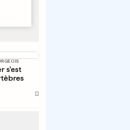
URGEOIS
 s'est
rtèbres