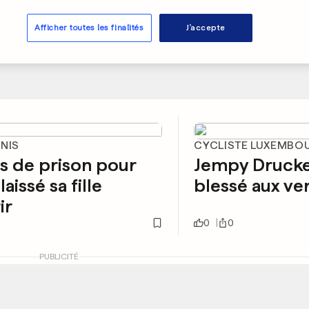
Afficher toutes les finalités
J'accepte
UNIS
CYCLISTE LUXEMBO
s de prison pour
Jempy Drucker
laissé sa fille
blessé aux ve
ir
0
0
PUBLICITÉ