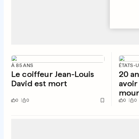
À 85 ANS
ÉTATS-
Le coiffeur Jean-Louis
20 an
David est mort
avoir 
mour
0
0
0
0