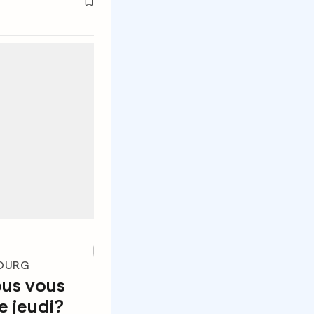
BOURG
us vous
ce jeudi?