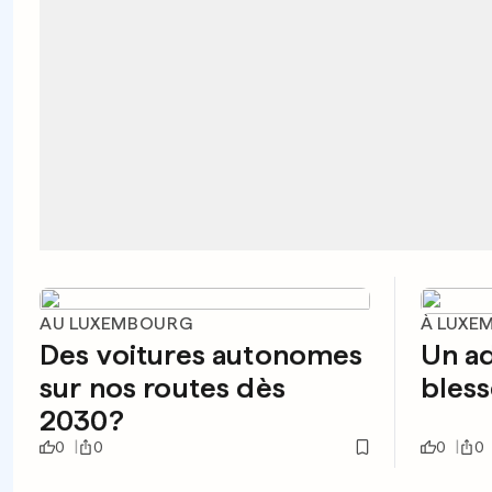
AU LUXEMBOURG
À LUXE
Des voitures autonomes
Un ad
sur nos routes dès
bless
2030?
0
0
0
0