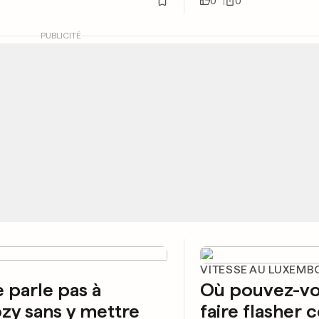
0
0
PUBLICITÉ
VITESSE AU LUXEM
 parle pas à
Où pouvez-vo
zy sans y mettre
faire flasher 