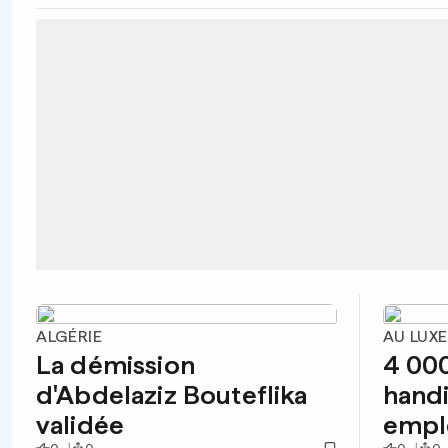
ALGÉRIE
AU LUX
La démission
4 000
d'Abdelaziz Bouteflika
handi
validée
empl