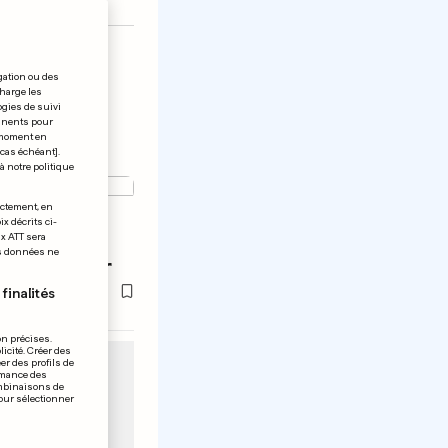
gation ou des
charge les
ogies de suivi
tinents pour
t moment en
 cas échéant].
à notre politique
OURG
ectement, en
x décrits ci-
nge s'est
ix ATT sera
os données ne
la douleur
finalités
on précises.
icité. Créer des
er des profils de
rmance des
ombinaisons de
pour sélectionner