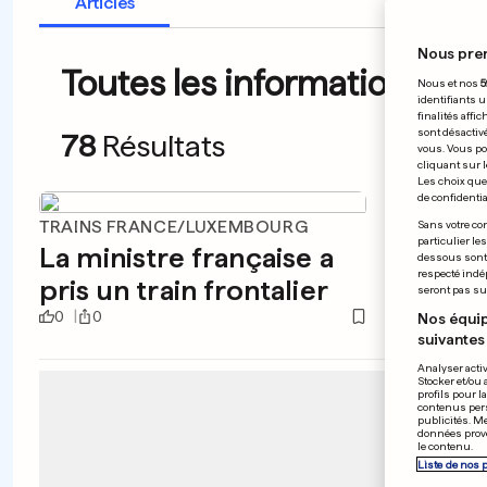
Articles
Nous pre
Toutes les informations du
Nous et nos
5
identifiants u
finalités affi
sont désactiv
78
Résultats
vous. Vous po
cliquant sur l
Les choix que 
de confidential
TRAINS FRANCE/LUXEMBOURG
RÉSEAU
Sans votre con
particulier le
La ministre française a
Harry
dessous sont d
respecté indé
pris un train frontalier
un re
seront pas sui
0
0
0
0
Nos équip
suivantes 
Analyser activ
Stocker et/ou 
profils pour l
contenus pers
publicités. M
données prove
le contenu.
Liste de nos 