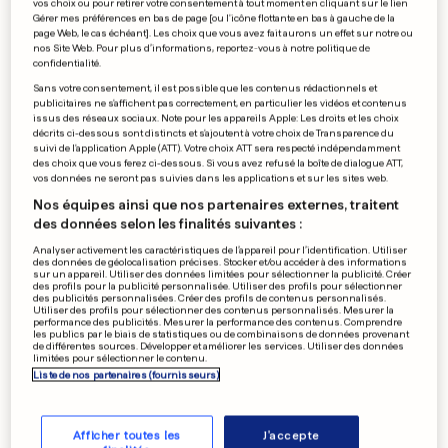
vos choix ou pour retirer votre consentement à tout moment en cliquant sur le lien
Madonna effectue son retour
Gérer mes préférences en bas de page [ou l'icône flottante en bas à gauche de la
page Web, le cas échéant]. Les choix que vous avez fait aurons un effet sur notre ou
avec «Medellín»
nos Site Web. Pour plus d’informations, reportez-vous à notre politique de
confidentialité.
0
0
Sans votre consentement, il est possible que les contenus rédactionnels et
publicitaires ne s'affichent pas correctement, en particulier les vidéos et contenus
issus des réseaux sociaux. Note pour les appareils Apple: Les droits et les choix
VIDÉO EN STREAMING
décrits ci-dessous sont distincts et s'ajoutent à votre choix de Transparence du
suivi de l'application Apple (ATT). Votre choix ATT sera respecté indépendamment
Amazon et Google mettent
des choix que vous ferez ci-dessous. Si vous avez refusé la boîte de dialogue ATT,
fin à leur conflit
vos données ne seront pas suivies dans les applications et sur les sites web.
0
0
Nos équipes ainsi que nos partenaires externes, traitent
des données selon les finalités suivantes :
Analyser activement les caractéristiques de l’appareil pour l’identification. Utiliser
des données de géolocalisation précises. Stocker et/ou accéder à des informations
sur un appareil. Utiliser des données limitées pour sélectionner la publicité. Créer
FUTSAL
des profils pour la publicité personnalisée. Utiliser des profils pour sélectionner
Le Portugal, un vivier pour
des publicités personnalisées. Créer des profils de contenus personnalisés.
Utiliser des profils pour sélectionner des contenus personnalisés. Mesurer la
le futsal luxembourgeois
performance des publicités. Mesurer la performance des contenus. Comprendre
les publics par le biais de statistiques ou de combinaisons de données provenant
0
0
de différentes sources. Développer et améliorer les services. Utiliser des données
limitées pour sélectionner le contenu.
Liste de nos partenaires (fournisseurs)
PUBLICITÉ
Afficher toutes les
J'accepte