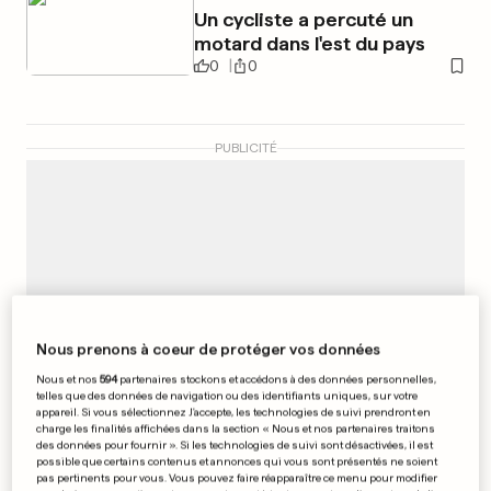
Un cycliste a percuté un
motard dans l'est du pays
0
0
PUBLICITÉ
Nous prenons à coeur de protéger vos données
Nous et nos
594
partenaires stockons et accédons à des données personnelles,
telles que des données de navigation ou des identifiants uniques, sur votre
appareil. Si vous sélectionnez J'accepte, les technologies de suivi prendront en
charge les finalités affichées dans la section « Nous et nos partenaires traitons
des données pour fournir ». Si les technologies de suivi sont désactivées, il est
possible que certains contenus et annonces qui vous sont présentés ne soient
pas pertinents pour vous. Vous pouvez faire réapparaître ce menu pour modifier
TOUT PRÈS DU LUXEMBOURG