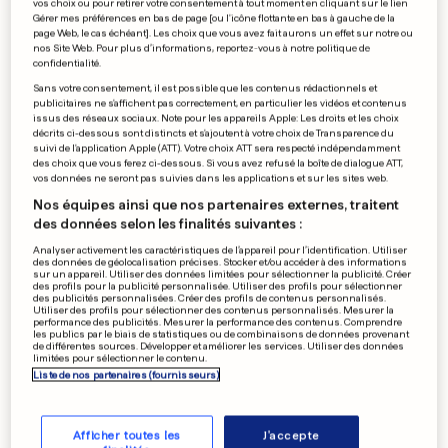
vos choix ou pour retirer votre consentement à tout moment en cliquant sur le lien
Une personne a perdu la vie
Gérer mes préférences en bas de page [ou l'icône flottante en bas à gauche de la
page Web, le cas échéant]. Les choix que vous avez fait aurons un effet sur notre ou
sur la N4 près de Perlé
nos Site Web. Pour plus d’informations, reportez-vous à notre politique de
confidentialité.
0
0
Sans votre consentement, il est possible que les contenus rédactionnels et
publicitaires ne s'affichent pas correctement, en particulier les vidéos et contenus
issus des réseaux sociaux. Note pour les appareils Apple: Les droits et les choix
GRAND DÉBAT
décrits ci-dessous sont distincts et s'ajoutent à votre choix de Transparence du
suivi de l'application Apple (ATT). Votre choix ATT sera respecté indépendamment
Macron fera ses annonces
des choix que vous ferez ci-dessous. Si vous avez refusé la boîte de dialogue ATT,
jeudi prochain
vos données ne seront pas suivies dans les applications et sur les sites web.
0
0
Nos équipes ainsi que nos partenaires externes, traitent
des données selon les finalités suivantes :
Analyser activement les caractéristiques de l’appareil pour l’identification. Utiliser
des données de géolocalisation précises. Stocker et/ou accéder à des informations
sur un appareil. Utiliser des données limitées pour sélectionner la publicité. Créer
A3 AU LUXEMBOURG
des profils pour la publicité personnalisée. Utiliser des profils pour sélectionner
Un accident en France a
des publicités personnalisées. Créer des profils de contenus personnalisés.
Utiliser des profils pour sélectionner des contenus personnalisés. Mesurer la
provoqué des bouchons
performance des publicités. Mesurer la performance des contenus. Comprendre
les publics par le biais de statistiques ou de combinaisons de données provenant
0
0
de différentes sources. Développer et améliorer les services. Utiliser des données
limitées pour sélectionner le contenu.
Liste de nos partenaires (fournisseurs)
PUBLICITÉ
Afficher toutes les
J'accepte