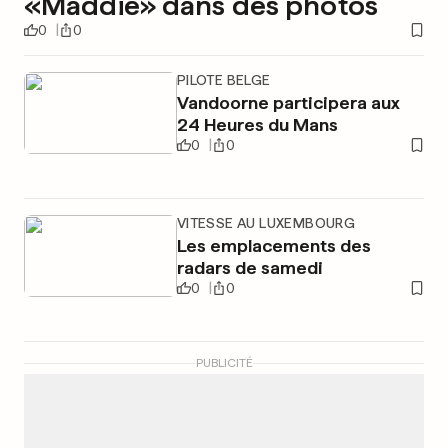
«Maddie» dans des photos
0
0
PILOTE BELGE
Vandoorne participera aux
24 Heures du Mans
0
0
VITESSE AU LUXEMBOURG
Les emplacements des
radars de samedi
0
0
PUBLICITÉ