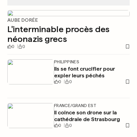
AUBE DORÉE
L'interminable procès des
néonazis grecs
0
0
PHILIPPINES
Ils se font crucifier pour
expier leurs péchés
0
0
FRANCE/GRAND EST
Il coince son drone sur la
cathédrale de Strasbourg
0
0