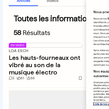
Articles
Vidéos
Nous pre
Toutes les informations du
Nous et nos
5
identifiants u
finalités affi
sont désactiv
58
Résultats
vous. Vous po
cliquant sur l
Les choix que 
de confidential
EN VIDÉO
LOA ESCH
ETATS-
Sans votre con
particulier le
Les hauts-fourneaux ont
Un zè
dessous sont d
respecté indé
vibré au son de la
délir
seront pas sui
musique électro
améri
Nos équip
suivantes 
3
61
66
0
18
Analyser activ
Stocker et/ou 
profils pour l
contenus pers
publicités. M
données prove
le contenu.
Liste de nos 