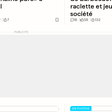
l
raclette et je
société
2
7
18
38
132
PUBLICITÉ
EN PHOTOS