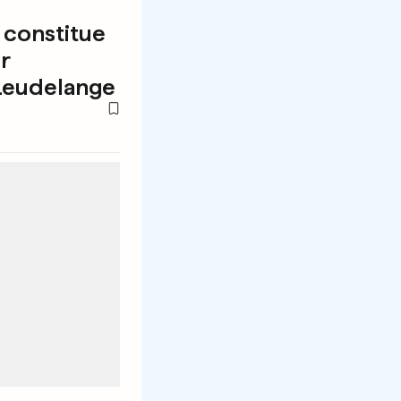
 constitue
r
Leudelange