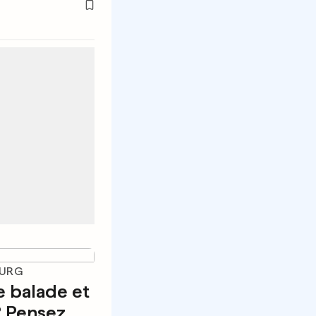
OURG
e balade et
 Pensez