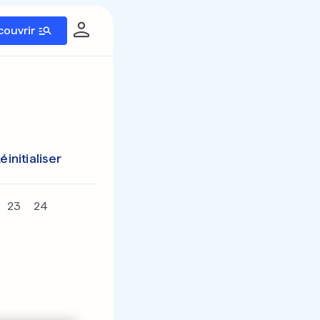
couvrir
éinitialiser
23
24