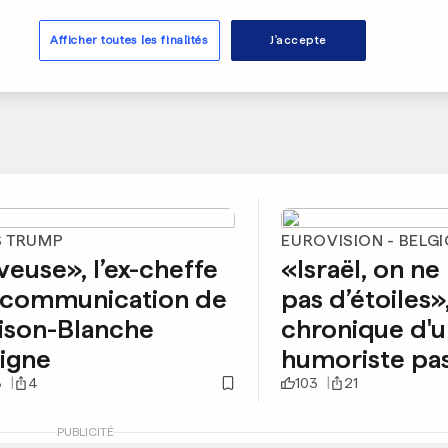
Afficher toutes les finalités
J'accepte
 TRUMP
EUROVISION - BELG
euse», l’ex-cheffe
«Israël, on ne
a communication de
pas d’étoiles»,
ison-Blanche
chronique d'
igne
humoriste pa
8
4
103
21
PUBLICITÉ