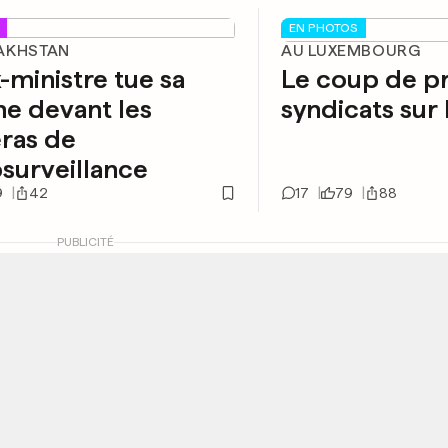
EN PHOTOS
AKHSTAN
AU LUXEMBOURG
-ministre tue sa
Le coup de p
e devant les
syndicats sur 
ras de
surveillance
9
42
17
79
88
PUBLICITÉ