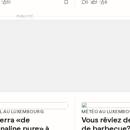
51
0
1
8
PUBLICITÉ
AL AU LUXEMBOURG
MÉTÉO AU LUXEMB
verra «de
Vous rêviez d
énaline pure» à
de barbecue?