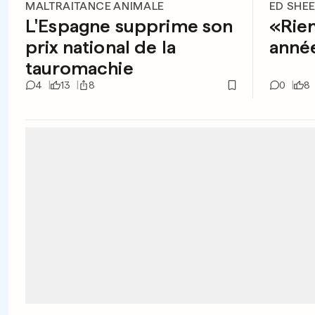
MALTRAITANCE ANIMALE
ED SHE
L'Espagne supprime son
«Rien
prix national de la
anné
tauromachie
4
13
8
0
8