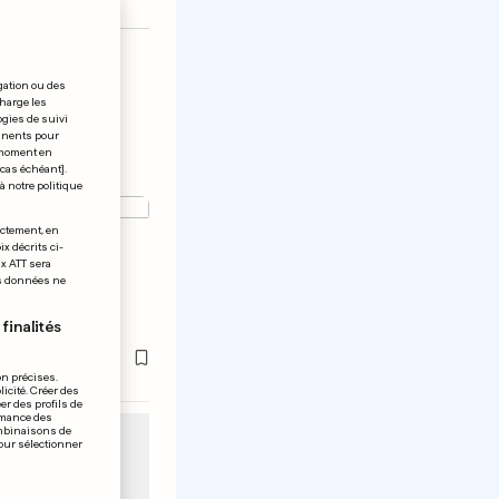
gation ou des
charge les
ogies de suivi
tinents pour
t moment en
 cas échéant].
à notre politique
ectement, en
x décrits ci-
er-
ix ATT sera
os données ne
inale à
finalités
on précises.
icité. Créer des
er des profils de
rmance des
ombinaisons de
pour sélectionner