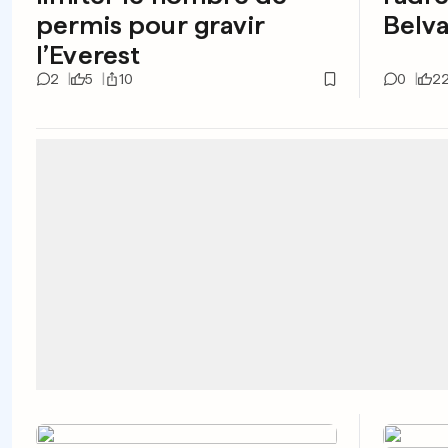
permis pour gravir
Belva
l’Everest
2
5
10
0
2