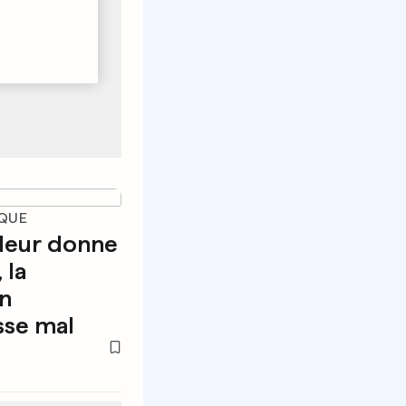
IQUE
 leur donne
 la
un
sse mal