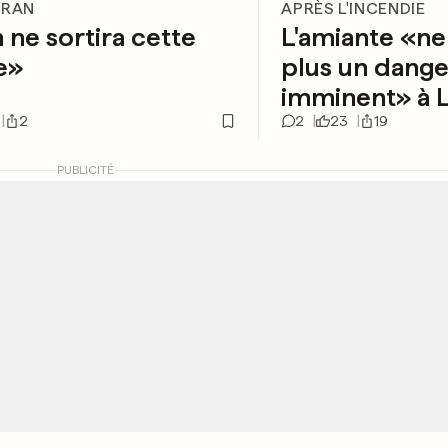
ERAN
APRÈS L'INCENDIE
 ne sortira cette
L'amiante «ne
e»
plus un dange
imminent» à 
2
2
23
19
PUBLICITÉ