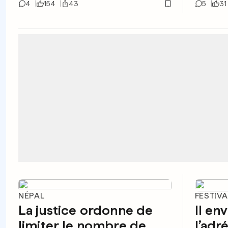
4
154
43
5
31
NÉPAL
FESTIV
La justice ordonne de
Il en
limiter le nombre de
l’adr