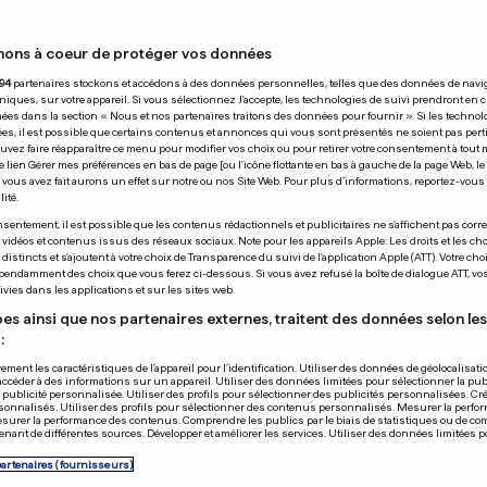
nons à coeur de protéger vos données
 03.05.2024
94
partenaires stockons et accédons à des données personnelles, telles que des données de navi
niques, sur votre appareil. Si vous sélectionnez J'accepte, les technologies de suivi prendront en 
chées dans la section « Nous et nos partenaires traitons des données pour fournir ». Si les technol
ées, il est possible que certains contenus et annonces qui vous sont présentés ne soient pas per
uvez faire réapparaître ce menu pour modifier vos choix ou pour retirer votre consentement à tou
e lien Gérer mes préférences en bas de page [ou l'icône flottante en bas à gauche de la page Web, le
vous avez fait aurons un effet sur notre ou nos Site Web. Pour plus d’informations, reportez-vous 
ité.
UNIS
TENNIS
sentement, il est possible que les contenus rédactionnels et publicitaires ne s'affichent pas corr
s vidéos et contenus issus des réseaux sociaux. Note pour les appareils Apple: Les droits et les choi
bre en cavale fait
Rublev et Aug
istincts et s'ajoutent à votre choix de Transparence du suivi de l'application Apple (ATT). Votre cho
pendamment des choix que vous ferez ci-dessous. Si vous avez refusé la boîte de dialogue ATT, v
er les internautes
Aliassime en f
vies dans les applications et sur les sites web.
cains
Madrid
es ainsi que nos partenaires externes, traitent des données selon les 
:
10
0
0
2
ement les caractéristiques de l’appareil pour l’identification. Utiliser des données de géolocalisati
accéder à des informations sur un appareil. Utiliser des données limitées pour sélectionner la publ
PUBLICITÉ
a publicité personnalisée. Utiliser des profils pour sélectionner des publicités personnalisées. Cré
onnalisés. Utiliser des profils pour sélectionner des contenus personnalisés. Mesurer la perfo
esurer la performance des contenus. Comprendre les publics par le biais de statistiques ou de c
nant de différentes sources. Développer et améliorer les services. Utiliser des données limitées 
partenaires (fournisseurs)