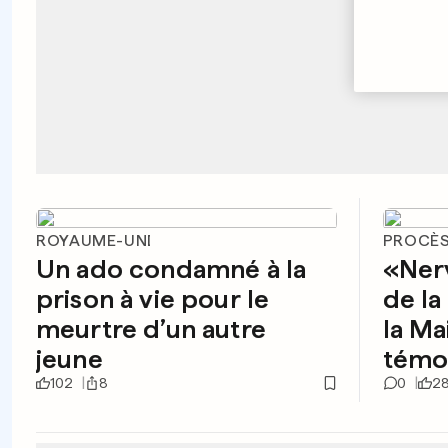
ROYAUME-UNI
PROCÈS
Un ado condamné à la
«Nerv
prison à vie pour le
de l
meurtre d’un autre
la Ma
jeune
témo
102
8
0
2