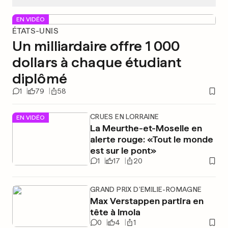
EN VIDÉO
ÉTATS-UNIS
Un milliardaire offre 1 000
dollars à chaque étudiant
diplômé
1
79
58
CRUES EN LORRAINE
EN VIDÉO
La Meurthe-et-Moselle en
alerte rouge: «Tout le monde
est sur le pont»
1
17
20
GRAND PRIX D'EMILIE-ROMAGNE
Max Verstappen partira en
tête à Imola
0
4
1