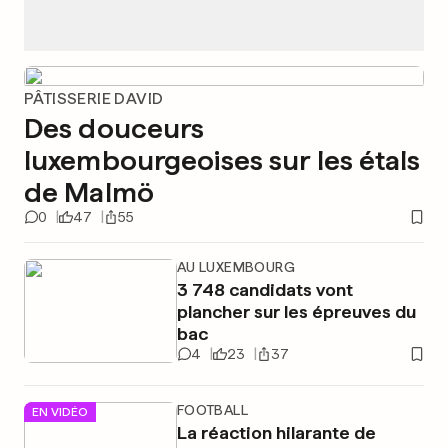
PÂTISSERIE DAVID
Des douceurs
luxembourgeoises sur les étals
de Malmö
0
47
55
AU LUXEMBOURG
3 748 candidats vont
plancher sur les épreuves du
bac
4
23
37
FOOTBALL
EN VIDÉO
La réaction hilarante de