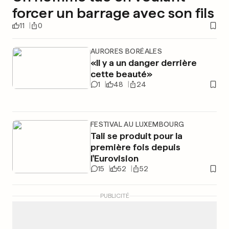
forcer un barrage avec son fils
11
0
AURORES BORÉALES
«Il y a un danger derrière
cette beauté»
1
48
24
FESTIVAL AU LUXEMBOURG
Tali se produit pour la
première fois depuis
l'Eurovision
15
52
52
PUBLICITÉ