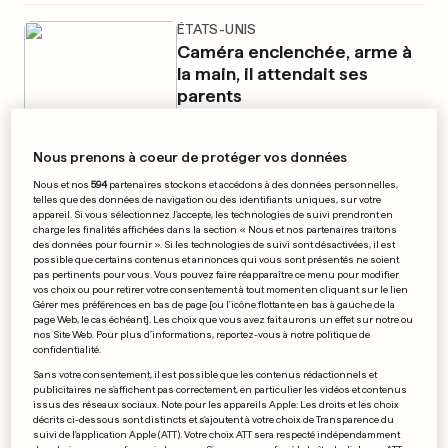
ÉTATS-UNIS
Caméra enclenchée, arme à
la main, il attendait ses
parents
58
3
Nous prenons à coeur de protéger vos données
Nous et nos
594
partenaires stockons et accédons à des données personnelles,
GÉORGIE
telles que des données de navigation ou des identifiants uniques, sur votre
La présidente met son veto à
appareil. Si vous sélectionnez J'accepte, les technologies de suivi prendront en
charge les finalités affichées dans la section « Nous et nos partenaires traitons
des données pour fournir ». Si les technologies de suivi sont désactivées, il est
la loi sur «l’influence
possible que certains contenus et annonces qui vous sont présentés ne soient
pas pertinents pour vous. Vous pouvez faire réapparaître ce menu pour modifier
étrangère»
vos choix ou pour retirer votre consentement à tout moment en cliquant sur le lien
Gérer mes préférences en bas de page [ou l'icône flottante en bas à gauche de la
0
66
3
page Web, le cas échéant]. Les choix que vous avez fait aurons un effet sur notre ou
nos Site Web. Pour plus d’informations, reportez-vous à notre politique de
confidentialité.
LOS ANGELES
EN PHOTOS
Sans votre consentement, il est possible que les contenus rédactionnels et
Cassie faisait bonne figure
publicitaires ne s'affichent pas correctement, en particulier les vidéos et contenus
deux jours après son
issus des réseaux sociaux. Note pour les appareils Apple: Les droits et les choix
décrits ci-dessous sont distincts et s'ajoutent à votre choix de Transparence du
agression par P.Diddy
suivi de l'application Apple (ATT). Votre choix ATT sera respecté indépendamment