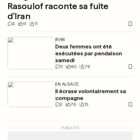
Rasoulof raconte sa fuite
d'Iran
4
11
11
IRAN
Deux femmes ont été
exécutées par pendaison
samedi
11
90
76
EN ALSACE
Il écrase volontairement sa
compagne
0
76
15
PUBLICITÉ