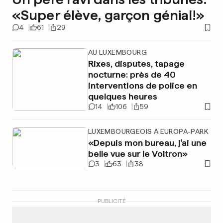
«Super élève, garçon génial!»
4
61
29
AU LUXEMBOURG
Rixes, disputes, tapage
nocturne: près de 40
interventions de police en
quelques heures
14
106
59
LUXEMBOURGEOIS À EUROPA-PARK
«Depuis mon bureau, j'ai une
belle vue sur le Voltron»
3
63
38
PUBLICITÉ