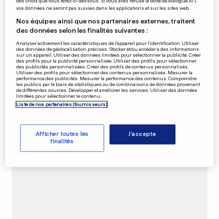
4
85
62
des choix que vous ferez ci-dessous. Si vous avez refusé la boîte de dialogue ATT,
vos données ne seront pas suivies dans les applications et sur les sites web.
Nos équipes ainsi que nos partenaires externes, traitent
FRANCE
des données selon les finalités suivantes :
Grosse peur pour les
Analyser activement les caractéristiques de l’appareil pour l’identification. Utiliser
passagers d'un bus coincé
des données de géolocalisation précises. Stocker et/ou accéder à des informations
sur un appareil. Utiliser des données limitées pour sélectionner la publicité. Créer
sur les rails
des profils pour la publicité personnalisée. Utiliser des profils pour sélectionner
des publicités personnalisées. Créer des profils de contenus personnalisés.
21
0
Utiliser des profils pour sélectionner des contenus personnalisés. Mesurer la
performance des publicités. Mesurer la performance des contenus. Comprendre
les publics par le biais de statistiques ou de combinaisons de données provenant
de différentes sources. Développer et améliorer les services. Utiliser des données
limitées pour sélectionner le contenu.
PUBLICITÉ
Liste de nos partenaires (fournisseurs)
Afficher toutes les
J'accepte
finalités