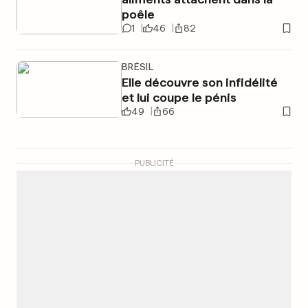
poêle
1
46
82
BRÉSIL
Elle découvre son infidélité
et lui coupe le pénis
49
66
PUBLICITÉ