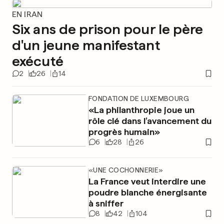
EN IRAN
Six ans de prison pour le père
d'un jeune manifestant
exécuté
2
26
14
FONDATION DE LUXEMBOURG
«La philanthropie joue un
rôle clé dans l’avancement du
progrès humain»
6
28
26
«UNE COCHONNERIE»
La France veut interdire une
poudre blanche énergisante
à sniffer
8
42
104