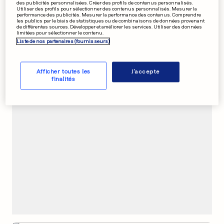
des publicités personnalisées. Créer des profils de contenus personnalisés.
Utiliser des profils pour sélectionner des contenus personnalisés. Mesurer la
FESTIVAL DE CANNES
performance des publicités. Mesurer la performance des contenus. Comprendre
les publics par le biais de statistiques ou de combinaisons de données provenant
«Je dédie ma Palme d'or à
de différentes sources. Développer et améliorer les services. Utiliser des données
limitées pour sélectionner le contenu.
toutes les travailleuses du
Liste de nos partenaires (fournisseurs)
sexe»
6
86
55
Afficher toutes les
J'accepte
finalités
PUBLICITÉ