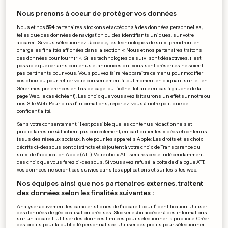
Cannabis: La rappeuse
Nous prenons à coeur de protéger vos données
américaine Nicki Minaj
Nous et nos
594
partenaires stockons et accédons à des données personnelles,
interpellée à l'aéroport
telles que des données de navigation ou des identifiants uniques, sur votre
12
80
63
appareil. Si vous sélectionnez J'accepte, les technologies de suivi prendront en
charge les finalités affichées dans la section « Nous et nos partenaires traitons
des données pour fournir ». Si les technologies de suivi sont désactivées, il est
possible que certains contenus et annonces qui vous sont présentés ne soient
pas pertinents pour vous. Vous pouvez faire réapparaître ce menu pour modifier
vos choix ou pour retirer votre consentement à tout moment en cliquant sur le lien
EN INDE
Gérer mes préférences en bas de page [ou l'icône flottante en bas à gauche de la
Un incendie fait au moins 24
page Web, le cas échéant]. Les choix que vous avez fait aurons un effet sur notre ou
nos Site Web. Pour plus d’informations, reportez-vous à notre politique de
morts, en grande majorité des
confidentialité.
Sans votre consentement, il est possible que les contenus rédactionnels et
enfants
publicitaires ne s'affichent pas correctement, en particulier les vidéos et contenus
issus des réseaux sociaux. Note pour les appareils Apple: Les droits et les choix
1
1
6
décrits ci-dessous sont distincts et s'ajoutent à votre choix de Transparence du
suivi de l'application Apple (ATT). Votre choix ATT sera respecté indépendamment
des choix que vous ferez ci-dessous. Si vous avez refusé la boîte de dialogue ATT,
EN FRANCE
vos données ne seront pas suivies dans les applications et sur les sites web.
Il s'évade de la gendarmerie
Nos équipes ainsi que nos partenaires externes, traitent
après avoir importé du tabac
des données selon les finalités suivantes :
du Luxembourg
Analyser activement les caractéristiques de l’appareil pour l’identification. Utiliser
21
56
50
des données de géolocalisation précises. Stocker et/ou accéder à des informations
sur un appareil. Utiliser des données limitées pour sélectionner la publicité. Créer
des profils pour la publicité personnalisée. Utiliser des profils pour sélectionner