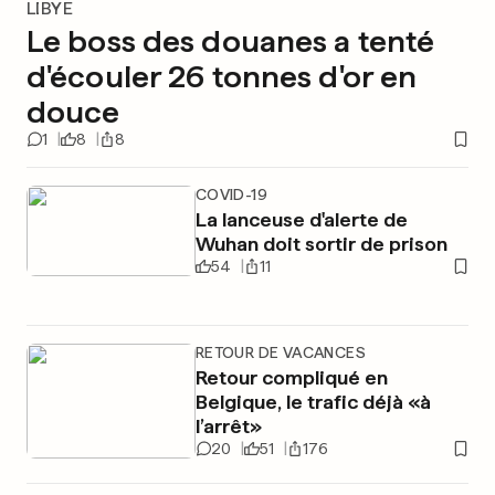
LIBYE
Le boss des douanes a tenté
d'écouler 26 tonnes d'or en
douce
1
8
8
COVID-19
La lanceuse d'alerte de
Wuhan doit sortir de prison
54
11
RETOUR DE VACANCES
Retour compliqué en
Belgique, le trafic déjà «à
l’arrêt»
20
51
176