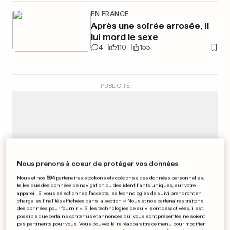
EN FRANCE
Après une soirée arrosée, il
lui mord le sexe
4
110
155
PUBLICITÉ
Nous prenons à coeur de protéger vos données
Nous et nos
594
partenaires stockons et accédons à des données personnelles,
telles que des données de navigation ou des identifiants uniques, sur votre
appareil. Si vous sélectionnez J'accepte, les technologies de suivi prendront en
charge les finalités affichées dans la section « Nous et nos partenaires traitons
des données pour fournir ». Si les technologies de suivi sont désactivées, il est
possible que certains contenus et annonces qui vous sont présentés ne soient
pas pertinents pour vous. Vous pouvez faire réapparaître ce menu pour modifier