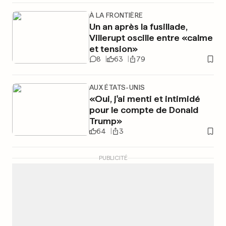
À LA FRONTIÈRE
Un an après la fusillade,
Villerupt oscille entre «calme
et tension»
8
63
79
AUX ÉTATS-UNIS
«Oui, j'ai menti et intimidé
pour le compte de Donald
Trump»
64
3
PUBLICITÉ