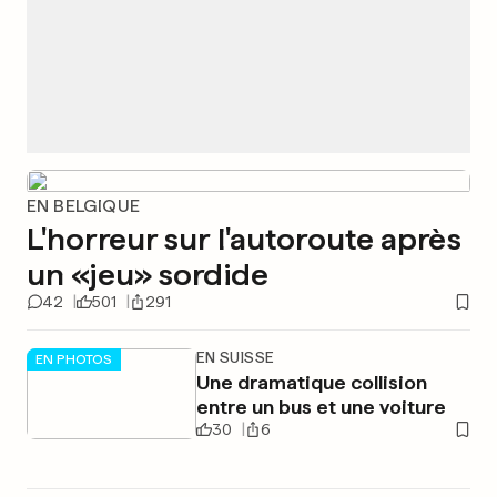
EN BELGIQUE
L'horreur sur l'autoroute après
un «jeu» sordide
42
501
291
EN SUISSE
EN PHOTOS
Une dramatique collision
entre un bus et une voiture
30
6