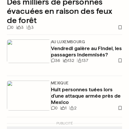
Des milliers de personnes
évacuées en raison des feux
de forêt
0
3
3
AU LUXEMBOURG
Vendredi galère au Findel, les
passagers indemnisés?
36
132
137
MEXIQUE
Huit personnes tuées lors
d’une attaque armée près de
Mexico
0
1
2
PUBLICITÉ