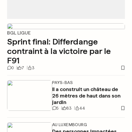
BGL LIGUE
Sprint final: Differdange
contraint à la victoire par le
F91
0
7
3
PAYS-BAS
Il a construit un château de
26 mètres de haut dans son
jardin
5
83
44
AU LUXEMBOURG
Des personnes impactées