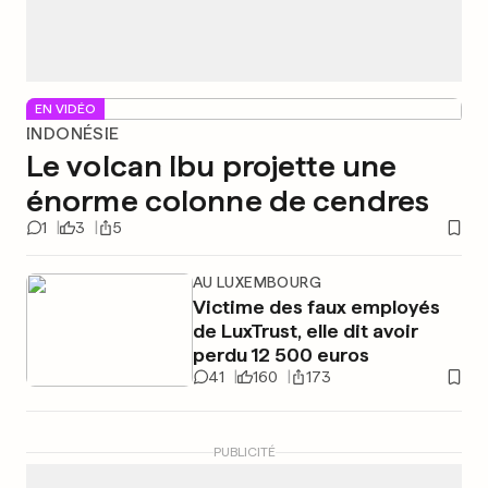
EN VIDÉO
INDONÉSIE
Le volcan Ibu projette une
énorme colonne de cendres
1
3
5
AU LUXEMBOURG
Victime des faux employés
de LuxTrust, elle dit avoir
perdu 12 500 euros
41
160
173
PUBLICITÉ