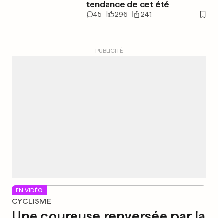
tendance de cet été
45
296
241
PUBLICITÉ
EN VIDÉO
CYCLISME
Une coureuse renversée par la