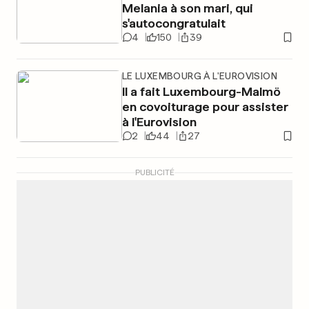
Melania à son mari, qui
s'autocongratulait
4
150
39
LE LUXEMBOURG À L'EUROVISION
Il a fait Luxembourg-Malmö
en covoiturage pour assister
à l'Eurovision
2
44
27
PUBLICITÉ