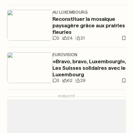
AU LUXEMBOURG
Reconstituer la mosaïque
paysagère grâce aux prairies
fleuries
2
24
21
EUROVISION
«Bravo, bravo, Luxembourg!»,
Les Suisses solidaires avec le
Luxembourg
3
62
29
PUBLICITÉ