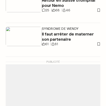
Retour en Suisse triomphal
pour Nemo
25
68
46
SYNDROME DE WENDY
Il faut arrêter de materner
son partenaire
61
81
PUBLICITÉ