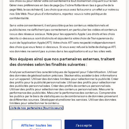
vos choix ou pour retirer votre consentement à tout moment en cliquant sur le lien
Gérer mes préférences en bas de page [ou l'icône flottante en bas à gauche de la
AUTOMOBILE
page Web, le cas échéant]. Les choix que vous avez fait aurons un effet sur notre ou
Mort de Jean-Paul Bailly,
nos Site Web. Pour plus d’informations, reportez-vous à notre politique de
confidentialité.
ancien dirigeant de Car
Sans votre consentement, il est possible que les contenus rédactionnels et
publicitaires ne s'affichent pas correctement, en particulier les vidéos et contenus
Avenue
issus des réseaux sociaux. Note pour les appareils Apple: Les droits et les choix
décrits ci-dessous sont distincts et s'ajoutent à votre choix de Transparence du
0
99
65
suivi de l'application Apple (ATT). Votre choix ATT sera respecté indépendamment
des choix que vous ferez ci-dessous. Si vous avez refusé la boîte de dialogue ATT,
vos données ne seront pas suivies dans les applications et sur les sites web.
EN INDE
EN VIDÉO
Nos équipes ainsi que nos partenaires externes, traitent
Quatre morts, 60 blessés
des données selon les finalités suivantes :
dans la chute d'un panneau
Analyser activement les caractéristiques de l’appareil pour l’identification. Utiliser
lors d'une tempête
des données de géolocalisation précises. Stocker et/ou accéder à des informations
sur un appareil. Utiliser des données limitées pour sélectionner la publicité. Créer
0
4
3
des profils pour la publicité personnalisée. Utiliser des profils pour sélectionner
des publicités personnalisées. Créer des profils de contenus personnalisés.
Utiliser des profils pour sélectionner des contenus personnalisés. Mesurer la
performance des publicités. Mesurer la performance des contenus. Comprendre
les publics par le biais de statistiques ou de combinaisons de données provenant
ÉTATS-UNIS
de différentes sources. Développer et améliorer les services. Utiliser des données
limitées pour sélectionner le contenu.
Le destin tragique de l'ex-
Liste de nos partenaires (fournisseurs)
petite amie d'Avicii
1
82
29
Afficher toutes les
J'accepte