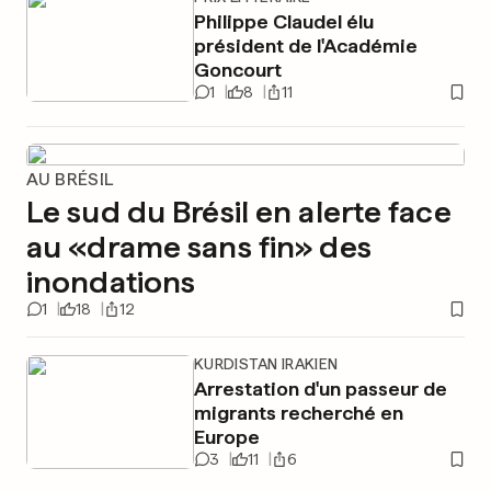
Philippe Claudel élu
président de l'Académie
Goncourt
1
8
11
AU BRÉSIL
Le sud du Brésil en alerte face
au «drame sans fin» des
inondations
1
18
12
KURDISTAN IRAKIEN
Arrestation d'un passeur de
migrants recherché en
Europe
3
11
6