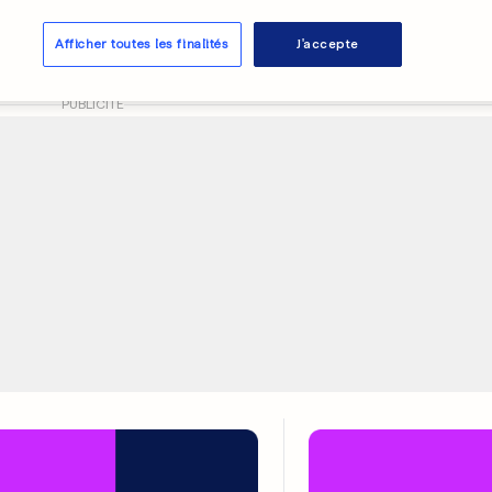
ennes au goût de
dale
Afficher toutes les finalités
J'accepte
0
0
PUBLICITÉ