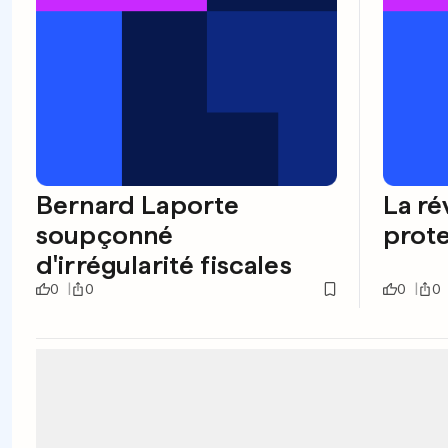
Bernard Laporte
La ré
soupçonné
prote
d'irrégularité fiscales
0
0
0
0