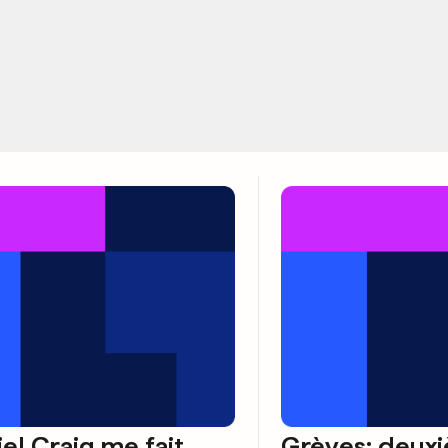
el Craig me fait
Grèves: deux