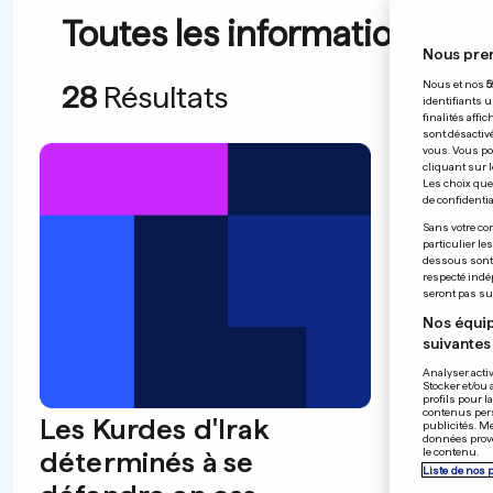
Toutes les informations du 
Nous pre
Nous et nos
5
28
Résultats
identifiants u
finalités affi
sont désactiv
vous. Vous po
cliquant sur l
Les choix que 
de confidential
Sans votre con
particulier le
dessous sont d
respecté indé
seront pas sui
Nos équip
suivantes 
Analyser activ
Stocker et/ou 
profils pour l
contenus pers
Les Kurdes d'Irak
Misch
publicités. M
données prove
déterminés à se
dans 
le contenu.
Liste de nos 