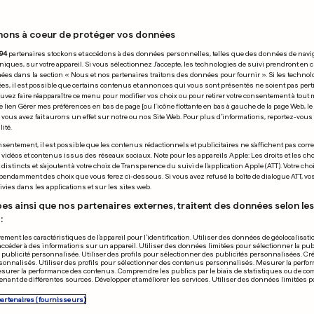
19.10.2007
nons à coeur de protéger vos données
94
partenaires stockons et accédons à des données personnelles, telles que des données de navi
niques, sur votre appareil. Si vous sélectionnez J'accepte, les technologies de suivi prendront en 
chées dans la section « Nous et nos partenaires traitons des données pour fournir ». Si les technol
ées, il est possible que certains contenus et annonces qui vous sont présentés ne soient pas per
uvez faire réapparaître ce menu pour modifier vos choix ou pour retirer votre consentement à tou
e lien Gérer mes préférences en bas de page [ou l'icône flottante en bas à gauche de la page Web, le
vous avez fait aurons un effet sur notre ou nos Site Web. Pour plus d’informations, reportez-vous 
ité.
sentement, il est possible que les contenus rédactionnels et publicitaires ne s'affichent pas corr
s vidéos et contenus issus des réseaux sociaux. Note pour les appareils Apple: Les droits et les choi
istincts et s'ajoutent à votre choix de Transparence du suivi de l'application Apple (ATT). Votre cho
pendamment des choix que vous ferez ci-dessous. Si vous avez refusé la boîte de dialogue ATT, v
vies dans les applications et sur les sites web.
es ainsi que nos partenaires externes, traitent des données selon les 
:
ement les caractéristiques de l’appareil pour l’identification. Utiliser des données de géolocalisati
accéder à des informations sur un appareil. Utiliser des données limitées pour sélectionner la publ
a publicité personnalisée. Utiliser des profils pour sélectionner des publicités personnalisées. Cré
onnalisés. Utiliser des profils pour sélectionner des contenus personnalisés. Mesurer la perfo
a Barton jouera
Le reggaeman
esurer la performance des contenus. Comprendre les publics par le biais de statistiques ou de c
nant de différentes sources. Développer et améliorer les services. Utiliser des données limitées 
un film de
Dube tué par 
partenaires (fournisseurs)