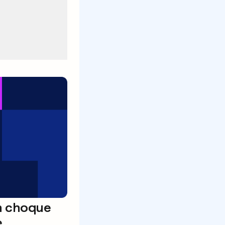
 choque
e