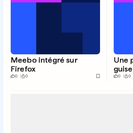
Meebo intégré sur
Une p
Firefox
guise
0
0
0
0