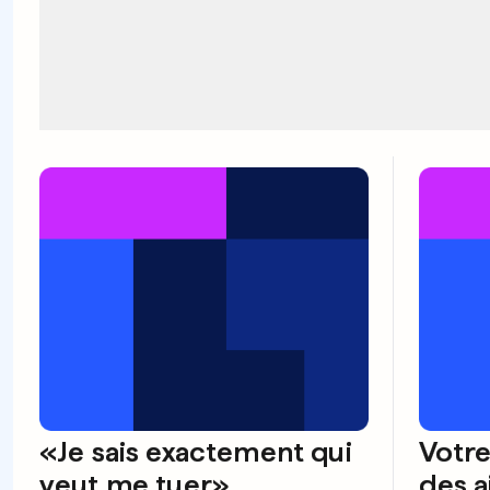
«Je sais exactement qui
Votre
veut me tuer»
des a