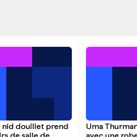
 nid douillet prend
Uma Thurman
irs de salle de
avec une rob