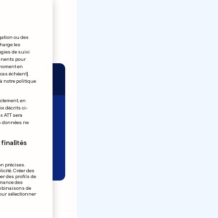
gation ou des
charge les
ogies de suivi
tinents pour
t moment en
 cas échéant].
à notre politique
ectement, en
x décrits ci-
ix ATT sera
os données ne
finalités
on précises.
icité. Créer des
er des profils de
rmance des
 Lucky
ombinaisons de
pour sélectionner
balle