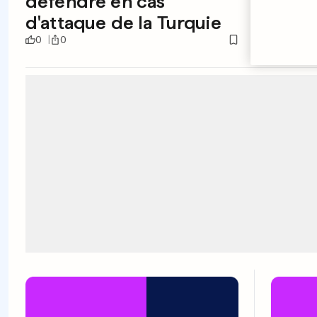
défendre en cas
lesbi
d'attaque de la Turquie
scan
0
0
1
0