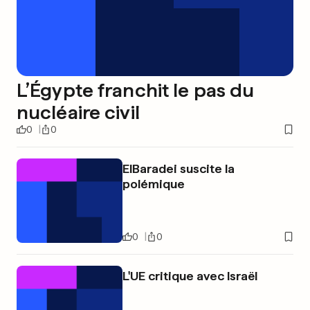
L’Égypte franchit le pas du
nucléaire civil
0
0
ElBaradei suscite la
polémique
0
0
L'UE critique avec Israël