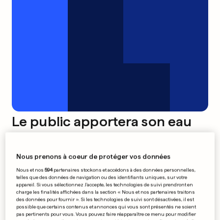
Le public apportera son eau
au moulin
0
0
Nous prenons à coeur de protéger vos données
Nous et nos
594
partenaires stockons et accédons à des données personnelles,
Chantiers de Toussaint aux
telles que des données de navigation ou des identifiants uniques, sur votre
appareil. Si vous sélectionnez J'accepte, les technologies de suivi prendront en
CFL
charge les finalités affichées dans la section « Nous et nos partenaires traitons
des données pour fournir ». Si les technologies de suivi sont désactivées, il est
possible que certains contenus et annonces qui vous sont présentés ne soient
pas pertinents pour vous. Vous pouvez faire réapparaître ce menu pour modifier