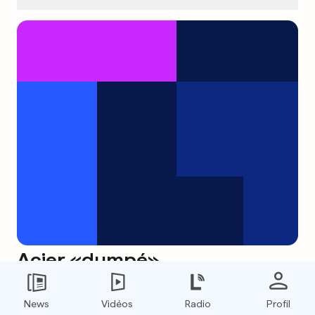
Acier «dumpé»
0
0
News
Vidéos
Radio
Profil