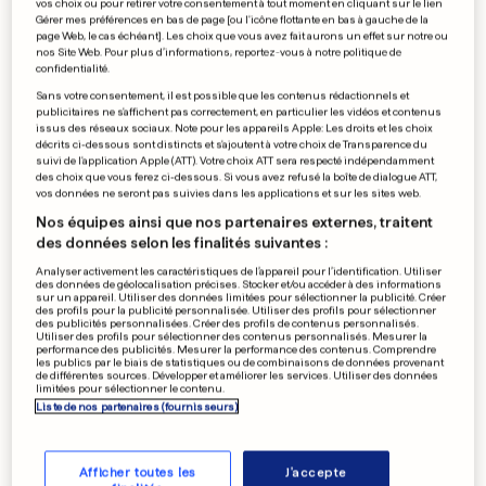
vos choix ou pour retirer votre consentement à tout moment en cliquant sur le lien
0
0
Gérer mes préférences en bas de page [ou l'icône flottante en bas à gauche de la
page Web, le cas échéant]. Les choix que vous avez fait aurons un effet sur notre ou
nos Site Web. Pour plus d’informations, reportez-vous à notre politique de
confidentialité.
Cloche d'Or: nouvelle ligne
de bus
Sans votre consentement, il est possible que les contenus rédactionnels et
publicitaires ne s'affichent pas correctement, en particulier les vidéos et contenus
issus des réseaux sociaux. Note pour les appareils Apple: Les droits et les choix
décrits ci-dessous sont distincts et s'ajoutent à votre choix de Transparence du
suivi de l'application Apple (ATT). Votre choix ATT sera respecté indépendamment
des choix que vous ferez ci-dessous. Si vous avez refusé la boîte de dialogue ATT,
0
0
vos données ne seront pas suivies dans les applications et sur les sites web.
Nos équipes ainsi que nos partenaires externes, traitent
PUBLICITÉ
des données selon les finalités suivantes :
Analyser activement les caractéristiques de l’appareil pour l’identification. Utiliser
des données de géolocalisation précises. Stocker et/ou accéder à des informations
sur un appareil. Utiliser des données limitées pour sélectionner la publicité. Créer
des profils pour la publicité personnalisée. Utiliser des profils pour sélectionner
des publicités personnalisées. Créer des profils de contenus personnalisés.
Utiliser des profils pour sélectionner des contenus personnalisés. Mesurer la
performance des publicités. Mesurer la performance des contenus. Comprendre
les publics par le biais de statistiques ou de combinaisons de données provenant
de différentes sources. Développer et améliorer les services. Utiliser des données
limitées pour sélectionner le contenu.
Liste de nos partenaires (fournisseurs)
Afficher toutes les
J'accepte