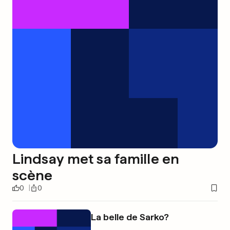
Lindsay met sa famille en
scène
0
0
La belle de Sarko?