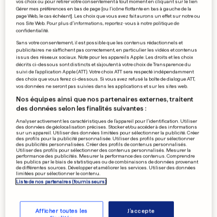
vos choix ou pour retirer votre consentement à tout moment en cliquant sur le lien
0
0
Gérer mes préférences en bas de page [ou l'icône flottante en bas à gauche de la
page Web, le cas échéant]. Les choix que vous avez fait aurons un effet sur notre ou
nos Site Web. Pour plus d’informations, reportez-vous à notre politique de
confidentialité.
Décès du «mousquetaire du
siècle»
Sans votre consentement, il est possible que les contenus rédactionnels et
publicitaires ne s'affichent pas correctement, en particulier les vidéos et contenus
issus des réseaux sociaux. Note pour les appareils Apple: Les droits et les choix
décrits ci-dessous sont distincts et s'ajoutent à votre choix de Transparence du
suivi de l'application Apple (ATT). Votre choix ATT sera respecté indépendamment
des choix que vous ferez ci-dessous. Si vous avez refusé la boîte de dialogue ATT,
0
0
vos données ne seront pas suivies dans les applications et sur les sites web.
Nos équipes ainsi que nos partenaires externes, traitent
PUBLICITÉ
des données selon les finalités suivantes :
Analyser activement les caractéristiques de l’appareil pour l’identification. Utiliser
des données de géolocalisation précises. Stocker et/ou accéder à des informations
sur un appareil. Utiliser des données limitées pour sélectionner la publicité. Créer
des profils pour la publicité personnalisée. Utiliser des profils pour sélectionner
des publicités personnalisées. Créer des profils de contenus personnalisés.
Utiliser des profils pour sélectionner des contenus personnalisés. Mesurer la
performance des publicités. Mesurer la performance des contenus. Comprendre
les publics par le biais de statistiques ou de combinaisons de données provenant
de différentes sources. Développer et améliorer les services. Utiliser des données
limitées pour sélectionner le contenu.
Liste de nos partenaires (fournisseurs)
Afficher toutes les
J'accepte