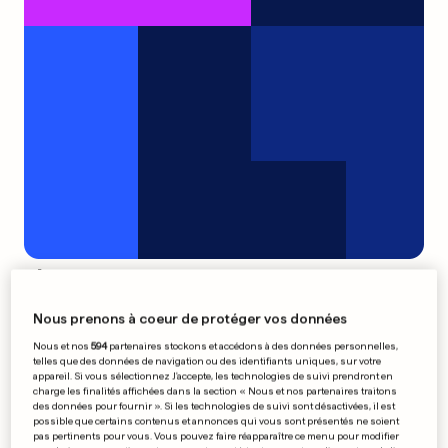
L'effet boule de neige
0
0
Nous prenons à coeur de protéger vos données
Nous et nos
594
partenaires stockons et accédons à des données personnelles,
Alonso chez Williams?
telles que des données de navigation ou des identifiants uniques, sur votre
appareil. Si vous sélectionnez J'accepte, les technologies de suivi prendront en
charge les finalités affichées dans la section « Nous et nos partenaires traitons
des données pour fournir ». Si les technologies de suivi sont désactivées, il est
possible que certains contenus et annonces qui vous sont présentés ne soient
pas pertinents pour vous. Vous pouvez faire réapparaître ce menu pour modifier