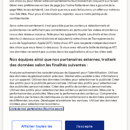
vos choix ou pour retirer votre consentement à tout moment en cliquant sur le lien
0
0
Gérer mes préférences en bas de page [ou l'icône flottante en bas à gauche de la
page Web, le cas échéant]. Les choix que vous avez fait aurons un effet sur notre ou
nos Site Web. Pour plus d’informations, reportez-vous à notre politique de
confidentialité.
Hommes et femmes pas
égaux
Sans votre consentement, il est possible que les contenus rédactionnels et
publicitaires ne s'affichent pas correctement, en particulier les vidéos et contenus
issus des réseaux sociaux. Note pour les appareils Apple: Les droits et les choix
décrits ci-dessous sont distincts et s'ajoutent à votre choix de Transparence du
suivi de l'application Apple (ATT). Votre choix ATT sera respecté indépendamment
des choix que vous ferez ci-dessous. Si vous avez refusé la boîte de dialogue ATT,
0
0
vos données ne seront pas suivies dans les applications et sur les sites web.
Nos équipes ainsi que nos partenaires externes, traitent
PUBLICITÉ
des données selon les finalités suivantes :
Analyser activement les caractéristiques de l’appareil pour l’identification. Utiliser
des données de géolocalisation précises. Stocker et/ou accéder à des informations
sur un appareil. Utiliser des données limitées pour sélectionner la publicité. Créer
des profils pour la publicité personnalisée. Utiliser des profils pour sélectionner
des publicités personnalisées. Créer des profils de contenus personnalisés.
Utiliser des profils pour sélectionner des contenus personnalisés. Mesurer la
performance des publicités. Mesurer la performance des contenus. Comprendre
les publics par le biais de statistiques ou de combinaisons de données provenant
de différentes sources. Développer et améliorer les services. Utiliser des données
limitées pour sélectionner le contenu.
Liste de nos partenaires (fournisseurs)
Afficher toutes les
J'accepte