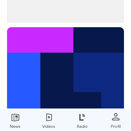
Foxy Brown se bat avec une
News
Vidéos
Radio
Profil