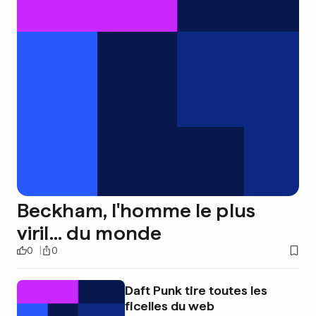
Beckham, l'homme le plus
viril... du monde
0
0
Daft Punk tire toutes les
ficelles du web