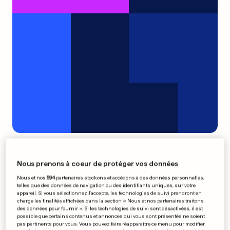
Le lièvre et la tortue
0
0
Nous prenons à coeur de protéger vos données
Nous et nos
594
partenaires stockons et accédons à des données personnelles,
Bordeaux et Anderlecht en
telles que des données de navigation ou des identifiants uniques, sur votre
appareil. Si vous sélectionnez J'accepte, les technologies de suivi prendront en
ballottage favorable
charge les finalités affichées dans la section « Nous et nos partenaires traitons
des données pour fournir ». Si les technologies de suivi sont désactivées, il est
possible que certains contenus et annonces qui vous sont présentés ne soient
pas pertinents pour vous. Vous pouvez faire réapparaître ce menu pour modifier