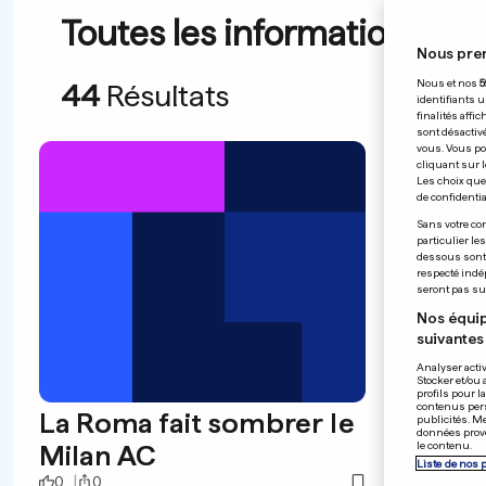
Toutes les informations du 
Nous pre
Nous et nos
5
44
Résultats
identifiants u
finalités affi
sont désactiv
vous. Vous po
cliquant sur l
Les choix que 
de confidential
Sans votre con
particulier le
dessous sont d
respecté indé
seront pas sui
Nos équip
suivantes 
Analyser activ
Stocker et/ou 
profils pour l
contenus pers
La Roma fait sombrer le
Le F9
publicités. M
données prove
Milan AC
le contenu.
Liste de nos 
0
0
0
0