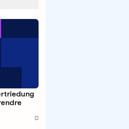
ertriedung
rendre