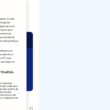
gation ou des
charge les
ogies de suivi
tinents pour
t moment en
 cas échéant].
à notre politique
ectement, en
x décrits ci-
ix ATT sera
os données ne
finalités
on précises.
icité. Créer des
er des profils de
rmance des
à tous
ombinaisons de
pour sélectionner