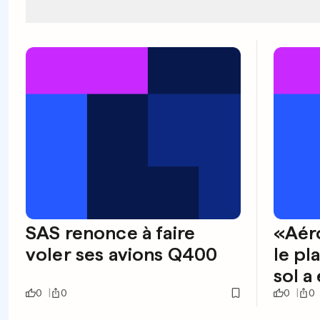
SAS renonce à faire
«Aéro
voler ses avions Q400
le pl
sol a
0
0
0
0