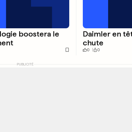
logie boostera le
Daimler en tê
ment
chute
0
0
PUBLICITÉ