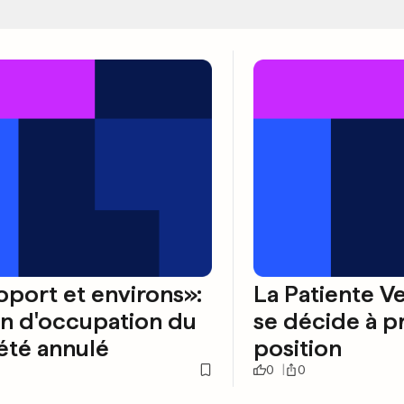
port et environs»:
La Patiente V
an d'occupation du
se décide à p
 été annulé
position
0
0