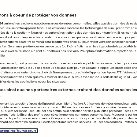
28.10.2007
nons à coeur de protéger vos données
94
partenaires stockons et accédons à des données personnelles, telles que des données de navi
niques, sur votre appareil. Si vous sélectionnez J'accepte, les technologies de suivi prendront en 
chées dans la section « Nous et nos partenaires traitons des données pour fournir ». Si les technol
ées, il est possible que certains contenus et annonces qui vous sont présentés ne soient pas per
uvez faire réapparaître ce menu pour modifier vos choix ou pour retirer votre consentement à tou
e lien Gérer mes préférences en bas de page [ou l'icône flottante en bas à gauche de la page Web, le
vous avez fait aurons un effet sur notre ou nos Site Web. Pour plus d’informations, reportez-vous 
ité.
sentement, il est possible que les contenus rédactionnels et publicitaires ne s'affichent pas corr
s vidéos et contenus issus des réseaux sociaux. Note pour les appareils Apple: Les droits et les choi
istincts et s'ajoutent à votre choix de Transparence du suivi de l'application Apple (ATT). Votre cho
pendamment des choix que vous ferez ci-dessous. Si vous avez refusé la boîte de dialogue ATT, v
vies dans les applications et sur les sites web.
es ainsi que nos partenaires externes, traitent des données selon les 
:
ement les caractéristiques de l’appareil pour l’identification. Utiliser des données de géolocalisati
accéder à des informations sur un appareil. Utiliser des données limitées pour sélectionner la publ
a publicité personnalisée. Utiliser des profils pour sélectionner des publicités personnalisées. Cré
onnalisés. Utiliser des profils pour sélectionner des contenus personnalisés. Mesurer la perfo
1 toujours plus haut
Derby calme 
esurer la performance des contenus. Comprendre les publics par le biais de statistiques ou de c
nant de différentes sources. Développer et améliorer les services. Utiliser des données limitées 
points de vue
partenaires (fournisseurs)
0
0