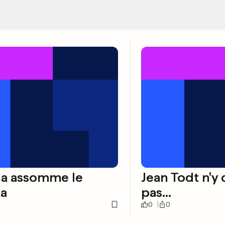
la assomme le
Jean Todt n'y 
ta
pas...
0
0