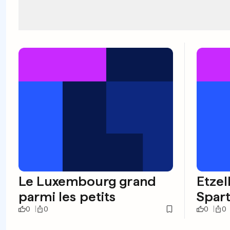
Le Luxembourg grand
Etzel
parmi les petits
Spar
0
0
0
0