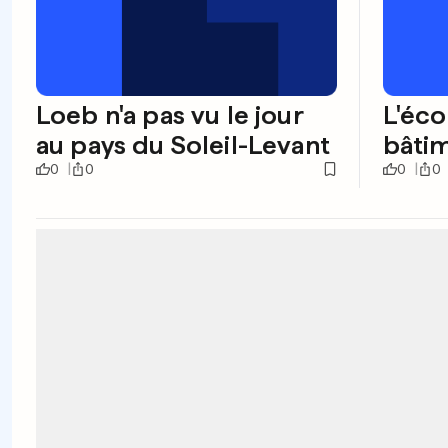
Loeb n'a pas vu le jour
L'éco
au pays du Soleil-Levant
bâti
0
0
0
0