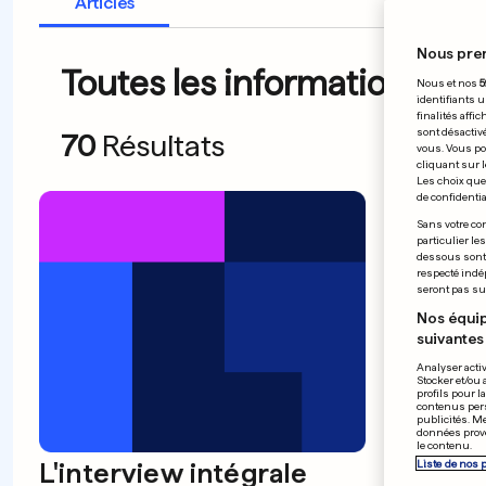
Articles
Nous pre
Toutes les informations du
Nous et nos
5
identifiants u
finalités affi
sont désactiv
70
Résultats
vous. Vous po
cliquant sur l
Les choix que 
de confidential
Sans votre con
particulier le
dessous sont d
respecté indé
seront pas sui
Nos équip
suivantes 
Analyser activ
Stocker et/ou 
profils pour l
contenus pers
publicités. M
données prove
le contenu.
L'interview intégrale
Le we
Liste de nos 