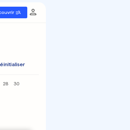
couvrir
éinitialiser
28
30