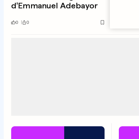
d'Emmanuel Adebayor
Voilà
contr
0
0
0
0