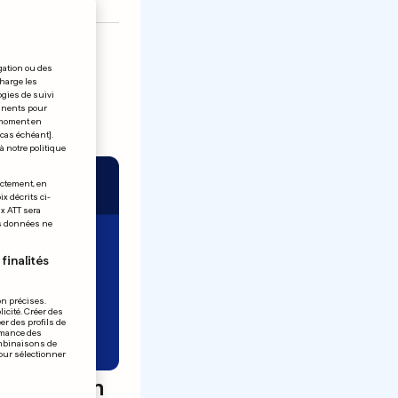
gation ou des
charge les
ogies de suivi
tinents pour
t moment en
 cas échéant].
à notre politique
ectement, en
x décrits ci-
ix ATT sera
os données ne
finalités
on précises.
icité. Créer des
er des profils de
rmance des
ombinaisons de
pour sélectionner
gratuit en