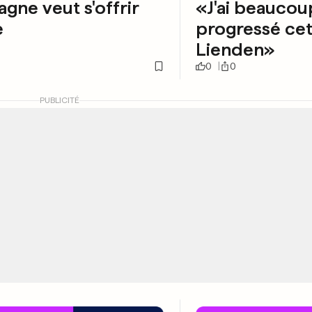
agne veut s'offrir
«J'ai beaucou
e
progressé cet
Lienden»
0
0
PUBLICITÉ