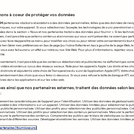
nons à coeur de protéger vos données
 25.03.2008
94
partenaires stockons et accédons à des données personnelles, telles que des données de navi
niques, sur votre appareil. Si vous sélectionnez J'accepte, les technologies de suivi prendront en 
chées dans la section « Nous et nos partenaires traitons des données pour fournir ». Si les technol
ées, il est possible que certains contenus et annonces qui vous sont présentés ne soient pas per
uvez faire réapparaître ce menu pour modifier vos choix ou pour retirer votre consentement à tou
e lien Gérer mes préférences en bas de page [ou l'icône flottante en bas à gauche de la page Web, le
vous avez fait aurons un effet sur notre ou nos Site Web. Pour plus d’informations, reportez-vous 
ité.
sentement, il est possible que les contenus rédactionnels et publicitaires ne s'affichent pas corr
s vidéos et contenus issus des réseaux sociaux. Note pour les appareils Apple: Les droits et les choi
istincts et s'ajoutent à votre choix de Transparence du suivi de l'application Apple (ATT). Votre cho
pendamment des choix que vous ferez ci-dessous. Si vous avez refusé la boîte de dialogue ATT, v
vies dans les applications et sur les sites web.
es ainsi que nos partenaires externes, traitent des données selon les 
:
ement les caractéristiques de l’appareil pour l’identification. Utiliser des données de géolocalisati
accéder à des informations sur un appareil. Utiliser des données limitées pour sélectionner la publ
a publicité personnalisée. Utiliser des profils pour sélectionner des publicités personnalisées. Cré
onnalisés. Utiliser des profils pour sélectionner des contenus personnalisés. Mesurer la perfo
esurer la performance des contenus. Comprendre les publics par le biais de statistiques ou de c
nant de différentes sources. Développer et améliorer les services. Utiliser des données limitées 
stern serait mort?
«South Park» 
partenaires (fournisseurs)