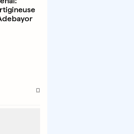
enal:
rtigineuse
Adebayor