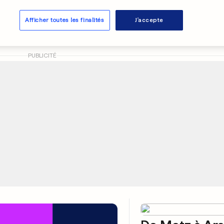
 la preuve du
intégralité su
aire
Afficher toutes les finalités
J'accepte
0
0
PUBLICITÉ