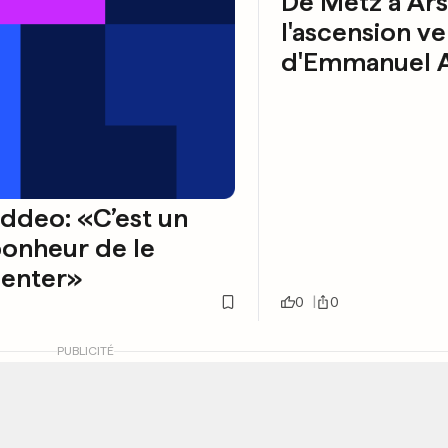
De Metz à Ars
l'ascension ve
d'Emmanuel 
ddeo: «C’est un
bonheur de le
uenter»
0
0
PUBLICITÉ