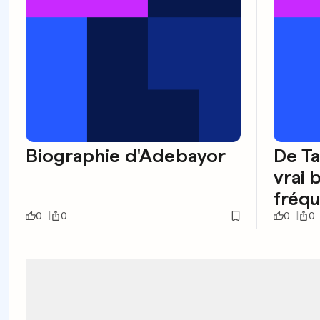
Biographie d'Adebayor
De Ta
vrai 
fréq
0
0
0
0