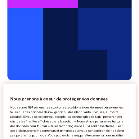
Une Coupe pour «égayer» la
fin de saison messine
Nous prenons à coeur de protéger vos données
0
0
Nous et nos
594
partenaires stockons et accédons à des données personnelles,
telles que des données de navigation ou des identifiants uniques, sur votre
appareil. Si vous sélectionnez J'accepte, les technologies de suivi prendront en
Le Borussia Dortmund va en
charge les finalités affichées dans la section « Nous et nos partenaires traitons
des données pour fournir ». Si les technologies de suivi sont désactivées, il est
finale
possible que certains contenus et annonces qui vous sont présentés ne soient
pas pertinents pour vous. Vous pouvez faire réapparaître ce menu pour modifier