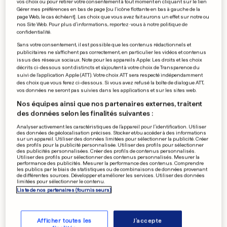
vos choix ou pour retirer votre consentement à tout moment en cliquant sur le lien
Gérer mes préférences en bas de page [ou l'icône flottante en bas à gauche de la
page Web, le cas échéant]. Les choix que vous avez fait aurons un effet sur notre ou
0
0
nos Site Web. Pour plus d’informations, reportez-vous à notre politique de
confidentialité.
Sans votre consentement, il est possible que les contenus rédactionnels et
Sarah, Simone et Carla, elles
publicitaires ne s'affichent pas correctement, en particulier les vidéos et contenus
étaient toutes là
issus des réseaux sociaux. Note pour les appareils Apple: Les droits et les choix
décrits ci-dessous sont distincts et s'ajoutent à votre choix de Transparence du
0
0
suivi de l'application Apple (ATT). Votre choix ATT sera respecté indépendamment
des choix que vous ferez ci-dessous. Si vous avez refusé la boîte de dialogue ATT,
vos données ne seront pas suivies dans les applications et sur les sites web.
Nos équipes ainsi que nos partenaires externes, traitent
des données selon les finalités suivantes :
PUBLICITÉ
Analyser activement les caractéristiques de l’appareil pour l’identification. Utiliser
des données de géolocalisation précises. Stocker et/ou accéder à des informations
sur un appareil. Utiliser des données limitées pour sélectionner la publicité. Créer
des profils pour la publicité personnalisée. Utiliser des profils pour sélectionner
des publicités personnalisées. Créer des profils de contenus personnalisés.
Utiliser des profils pour sélectionner des contenus personnalisés. Mesurer la
performance des publicités. Mesurer la performance des contenus. Comprendre
les publics par le biais de statistiques ou de combinaisons de données provenant
de différentes sources. Développer et améliorer les services. Utiliser des données
limitées pour sélectionner le contenu.
Liste de nos partenaires (fournisseurs)
Afficher toutes les
J'accepte