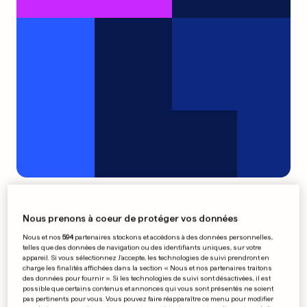
Davantage de pilotage et de
spectacle en 2008
Nous prenons à coeur de protéger vos données
0
0
Nous et nos
594
partenaires stockons et accédons à des données personnelles,
telles que des données de navigation ou des identifiants uniques, sur votre
appareil. Si vous sélectionnez J'accepte, les technologies de suivi prendront en
Hamer: «Je n'oublierai jamais
charge les finalités affichées dans la section « Nous et nos partenaires traitons
des données pour fournir ». Si les technologies de suivi sont désactivées, il est
cette rencontre»
possible que certains contenus et annonces qui vous sont présentés ne soient
pas pertinents pour vous. Vous pouvez faire réapparaître ce menu pour modifier