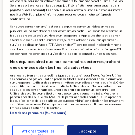
vos choix ou pour retirer votre consentement à tout moment en cliquant sur le lien
Gérer mes préférences en bas de page [ou l'icône flottante en bas à gauche de la
page Web, le cas échéant]. Les choix que vous avez fait aurons un effet sur notre ou
0
0
nos Site Web. Pour plus d’informations, reportez-vous à notre politique de
confidentialité.
Sans votre consentement, il est possible que les contenus rédactionnels et
Metz enfile les gants
publicitaires ne s'affichent pas correctement, en particulier les vidéos et contenus
issus des réseaux sociaux. Note pour les appareils Apple: Les droits et les choix
décrits ci-dessous sont distincts et s'ajoutent à votre choix de Transparence du
suivi de l'application Apple (ATT). Votre choix ATT sera respecté indépendamment
des choix que vous ferez ci-dessous. Si vous avez refusé la boîte de dialogue ATT,
vos données ne seront pas suivies dans les applications et sur les sites web.
0
0
Nos équipes ainsi que nos partenaires externes, traitent
des données selon les finalités suivantes :
PUBLICITÉ
Analyser activement les caractéristiques de l’appareil pour l’identification. Utiliser
des données de géolocalisation précises. Stocker et/ou accéder à des informations
sur un appareil. Utiliser des données limitées pour sélectionner la publicité. Créer
des profils pour la publicité personnalisée. Utiliser des profils pour sélectionner
des publicités personnalisées. Créer des profils de contenus personnalisés.
Utiliser des profils pour sélectionner des contenus personnalisés. Mesurer la
performance des publicités. Mesurer la performance des contenus. Comprendre
les publics par le biais de statistiques ou de combinaisons de données provenant
de différentes sources. Développer et améliorer les services. Utiliser des données
limitées pour sélectionner le contenu.
Liste de nos partenaires (fournisseurs)
Afficher toutes les
J'accepte