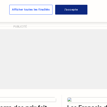
sous la plume
Afficher toutes les finalités
J'accepte
0
0
PUBLICITÉ