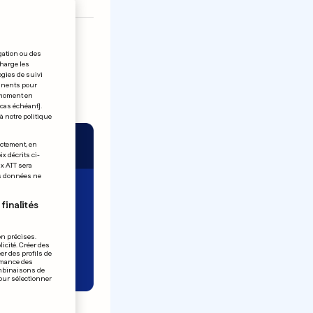
gation ou des
charge les
ogies de suivi
tinents pour
t moment en
 cas échéant].
à notre politique
ectement, en
x décrits ci-
ix ATT sera
os données ne
finalités
on précises.
icité. Créer des
er des profils de
rmance des
ombinaisons de
pour sélectionner
ucie vit