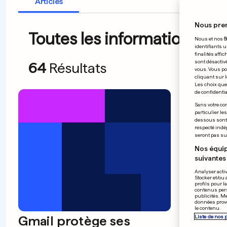
Articles
Nous pre
Toutes les informations du 
Nous et nos
5
identifiants u
finalités affi
sont désactiv
64
Résultats
vous. Vous po
cliquant sur l
Les choix que 
de confidential
Sans votre con
Une 
particulier le
dessous sont d
de l'
respecté indé
seront pas sui
front
Nos équip
suivantes 
Analyser activ
Stocker et/ou 
profils pour l
contenus pers
publicités. M
données prove
le contenu.
Gmail protège ses
Liste de nos 