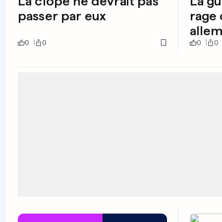
La clope ne devrait pas
La gu
passer par eux
rage 
alle
0
0
0
0