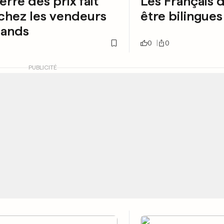
erre des prix fait
Les Français 
chez les vendeurs
être bilingues
mands
0
0
PUBLICITÉ