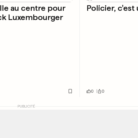
lle au centre pour
Policier, c'es
ick Luxembourger
0
0
PUBLICITÉ