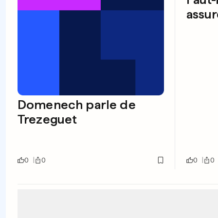
assur
Domenech parle de
Trezeguet
0
0
0
0