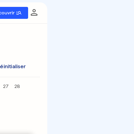
couvrir
éinitialiser
27
28