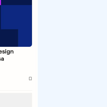
esign
sa