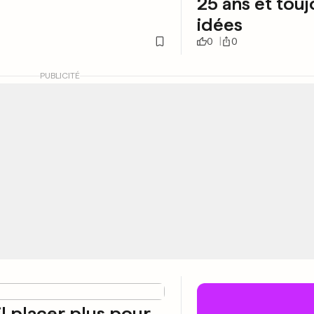
25 ans et tou
idées
0
0
PUBLICITÉ
il placer plus pour