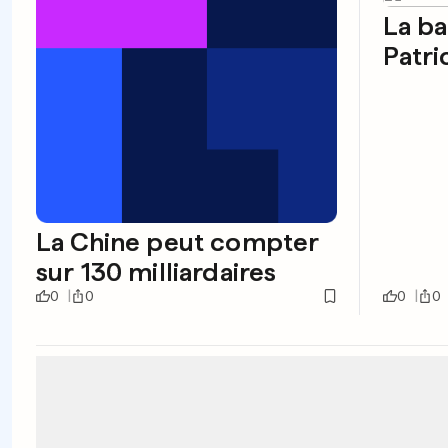
La ba
Patr
La Chine peut compter
sur 130 milliardaires
0
0
0
0