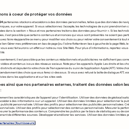
nons à coeur de protéger vos données
13.10.2009
94
partenaires stockons et accédons à des données personnelles, telles que des données de navi
niques, sur votre appareil. Si vous sélectionnez J'accepte, les technologies de suivi prendront en 
chées dans la section « Nous et nos partenaires traitons des données pour fournir ». Si les technol
ées, il est possible que certains contenus et annonces qui vous sont présentés ne soient pas per
uvez faire réapparaître ce menu pour modifier vos choix ou pour retirer votre consentement à tou
e lien Gérer mes préférences en bas de page [ou l'icône flottante en bas à gauche de la page Web, le
vous avez fait aurons un effet sur notre ou nos Site Web. Pour plus d’informations, reportez-vous 
ité.
sentement, il est possible que les contenus rédactionnels et publicitaires ne s'affichent pas corr
deuxième chance
s vidéos et contenus issus des réseaux sociaux. Note pour les appareils Apple: Les droits et les choi
istincts et s'ajoutent à votre choix de Transparence du suivi de l'application Apple (ATT). Votre cho
autre côté de la
pendamment des choix que vous ferez ci-dessous. Si vous avez refusé la boîte de dialogue ATT, v
vies dans les applications et sur les sites web.
ière
es ainsi que nos partenaires externes, traitent des données selon les 
:
ement les caractéristiques de l’appareil pour l’identification. Utiliser des données de géolocalisati
accéder à des informations sur un appareil. Utiliser des données limitées pour sélectionner la publ
a publicité personnalisée. Utiliser des profils pour sélectionner des publicités personnalisées. Cré
onnalisés. Utiliser des profils pour sélectionner des contenus personnalisés. Mesurer la perfo
esurer la performance des contenus. Comprendre les publics par le biais de statistiques ou de c
nant de différentes sources. Développer et améliorer les services. Utiliser des données limitées 
L'histoire de L
partenaires (fournisseurs)