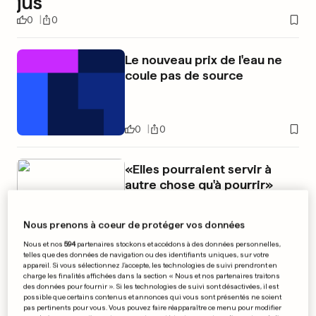
jus
0
0
Le nouveau prix de l'eau ne
coule pas de source
0
0
«Elles pourraient servir à
autre chose qu'à pourrir»
0
0
Nous prenons à coeur de protéger vos données
Nous et nos
594
partenaires stockons et accédons à des données personnelles,
telles que des données de navigation ou des identifiants uniques, sur votre
PUBLICITÉ
appareil. Si vous sélectionnez J'accepte, les technologies de suivi prendront en
charge les finalités affichées dans la section « Nous et nos partenaires traitons
des données pour fournir ». Si les technologies de suivi sont désactivées, il est
possible que certains contenus et annonces qui vous sont présentés ne soient
pas pertinents pour vous. Vous pouvez faire réapparaître ce menu pour modifier