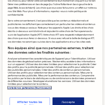
vos choix ou pour retirer votre consentement à tout moment en cliquant sur le lien
Gérer mes préférences en bas de page [ou l'icône flottante en bas à gauche de la
page Web, le cas échéant]. Les choix que vous avez fait aurons un effet sur notre ou
nos Site Web. Pour plus d’informations, reportez-vous à notre politique de
confidentialité.
Sans votre consentement, il est possible que les contenus rédactionnels et
publicitaires ne s'affichent pas correctement, en particulier les vidéos et contenus
issus des réseaux sociaux. Note pour les appareils Apple: Les droits et les choix
décrits ci-dessous sont distincts et s'ajoutent à votre choix de Transparence du
suivi de l'application Apple (ATT). Votre choix ATT sera respecté indépendamment
des choix que vous ferez ci-dessous. Si vous avez refusé la boîte de dialogue ATT,
vos données ne seront pas suivies dans les applications et sur les sites web.
Nos équipes ainsi que nos partenaires externes, traitent
des données selon les finalités suivantes :
Faut-il se faire vacciner contre
Analyser activement les caractéristiques de l’appareil pour l’identification. Utiliser
des données de géolocalisation précises. Stocker et/ou accéder à des informations
la grippe A?
sur un appareil. Utiliser des données limitées pour sélectionner la publicité. Créer
des profils pour la publicité personnalisée. Utiliser des profils pour sélectionner
des publicités personnalisées. Créer des profils de contenus personnalisés.
0
0
Utiliser des profils pour sélectionner des contenus personnalisés. Mesurer la
performance des publicités. Mesurer la performance des contenus. Comprendre
les publics par le biais de statistiques ou de combinaisons de données provenant
de différentes sources. Développer et améliorer les services. Utiliser des données
«Pour une scène de sexe, il
limitées pour sélectionner le contenu.
Liste de nos partenaires (fournisseurs)
faudra attendre Twilight 4»
Afficher toutes les
J'accepte