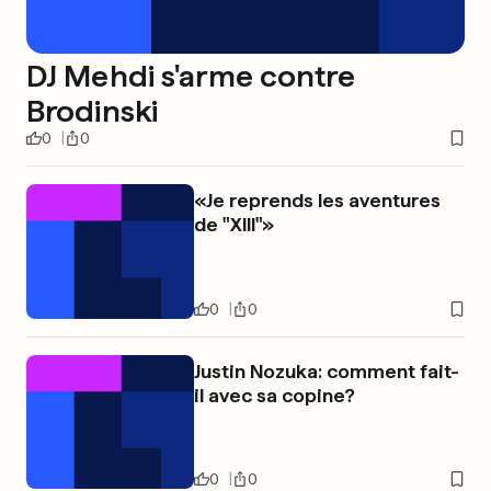
DJ Mehdi s'arme contre
Brodinski
0
0
«Je reprends les aventures
de "XIII"»
0
0
Justin Nozuka: comment fait-
il avec sa copine?
0
0