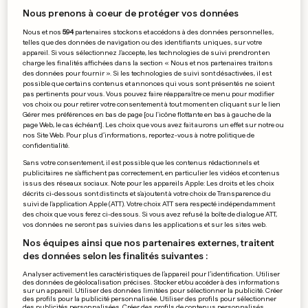
0
0
Nous prenons à coeur de protéger vos données
Nous et nos
594
partenaires stockons et accédons à des données personnelles,
telles que des données de navigation ou des identifiants uniques, sur votre
appareil. Si vous sélectionnez J'accepte, les technologies de suivi prendront en
charge les finalités affichées dans la section « Nous et nos partenaires traitons
des données pour fournir ». Si les technologies de suivi sont désactivées, il est
SKODA TOUR DE LUXEMBOURG
possible que certains contenus et annonces qui vous sont présentés ne soient
Des spectateurs percutés par
pas pertinents pour vous. Vous pouvez faire réapparaître ce menu pour modifier
vos choix ou pour retirer votre consentement à tout moment en cliquant sur le lien
Gérer mes préférences en bas de page [ou l'icône flottante en bas à gauche de la
une moto
page Web, le cas échéant]. Les choix que vous avez fait aurons un effet sur notre ou
nos Site Web. Pour plus d’informations, reportez-vous à notre politique de
0
0
confidentialité.
Sans votre consentement, il est possible que les contenus rédactionnels et
publicitaires ne s'affichent pas correctement, en particulier les vidéos et contenus
JEUX DES PETITS ÉTATS
issus des réseaux sociaux. Note pour les appareils Apple: Les droits et les choix
Nothum tient enfin sa
décrits ci-dessous sont distincts et s'ajoutent à votre choix de Transparence du
médaille
suivi de l'application Apple (ATT). Votre choix ATT sera respecté indépendamment
des choix que vous ferez ci-dessous. Si vous avez refusé la boîte de dialogue ATT,
0
0
vos données ne seront pas suivies dans les applications et sur les sites web.
Nos équipes ainsi que nos partenaires externes, traitent
des données selon les finalités suivantes :
VOGUE ITALIA
Analyser activement les caractéristiques de l’appareil pour l’identification. Utiliser
des données de géolocalisation précises. Stocker et/ou accéder à des informations
Des mannequins rondes qui
sur un appareil. Utiliser des données limitées pour sélectionner la publicité. Créer
des profils pour la publicité personnalisée. Utiliser des profils pour sélectionner
s'assument
des publicités personnalisées. Créer des profils de contenus personnalisés.