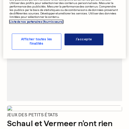
Utiliser des profils pour sélectionner des contenus personnalisés. Mesurer la
0
0
performance des publicités. Mesurer la performance des contenus. Comprendre
les publics par le biais de statistiques ou de combinaisons de données provenant
de différentes sources. Développer et améliorer les services. Utiliser des données
limitées pour sélectionner le contenu.
Liste de nos partenaires (fournisseurs)
PUBLICITÉ
Afficher toutes les
J'accepte
finalités
JEUX DES PETITS ÉTATS
Schaul et Vermeer n'ont rien