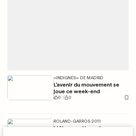
«INDIGNÉS» DE MADRID
L'avenir du mouvement se
joue ce week-end
0
0
ROLAND-GARROS 2011
Li Na, première reine
chinoise sur terre battue