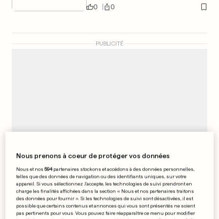
0
0
PUBLICITÉ
Nous prenons à coeur de protéger vos données
Nous et nos
594
partenaires stockons et accédons à des données personnelles,
telles que des données de navigation ou des identifiants uniques, sur votre
appareil. Si vous sélectionnez J'accepte, les technologies de suivi prendront en
charge les finalités affichées dans la section « Nous et nos partenaires traitons
AU LUXEMBOURG
des données pour fournir ». Si les technologies de suivi sont désactivées, il est
Elle se bat pour la scolarité de
possible que certains contenus et annonces qui vous sont présentés ne soient
pas pertinents pour vous. Vous pouvez faire réapparaître ce menu pour modifier