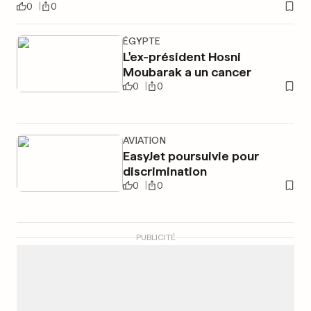
0
0
ÉGYPTE
L'ex-président Hosni
Moubarak a un cancer
0
0
AVIATION
EasyJet poursuivie pour
discrimination
0
0
PUBLICITÉ