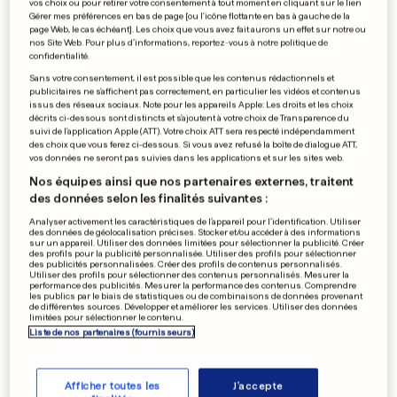
sa fille
vos choix ou pour retirer votre consentement à tout moment en cliquant sur le lien
Gérer mes préférences en bas de page [ou l'icône flottante en bas à gauche de la
page Web, le cas échéant]. Les choix que vous avez fait aurons un effet sur notre ou
0
0
nos Site Web. Pour plus d’informations, reportez-vous à notre politique de
confidentialité.
GOLF
Sans votre consentement, il est possible que les contenus rédactionnels et
publicitaires ne s'affichent pas correctement, en particulier les vidéos et contenus
Rory McIlroy sur les traces de
issus des réseaux sociaux. Note pour les appareils Apple: Les droits et les choix
Tiger Woods
décrits ci-dessous sont distincts et s'ajoutent à votre choix de Transparence du
suivi de l'application Apple (ATT). Votre choix ATT sera respecté indépendamment
0
0
des choix que vous ferez ci-dessous. Si vous avez refusé la boîte de dialogue ATT,
vos données ne seront pas suivies dans les applications et sur les sites web.
Nos équipes ainsi que nos partenaires externes, traitent
des données selon les finalités suivantes :
MUSIQUE
Un bel hommage à Quincy
Analyser activement les caractéristiques de l’appareil pour l’identification. Utiliser
des données de géolocalisation précises. Stocker et/ou accéder à des informations
Jones
sur un appareil. Utiliser des données limitées pour sélectionner la publicité. Créer
des profils pour la publicité personnalisée. Utiliser des profils pour sélectionner
0
0
des publicités personnalisées. Créer des profils de contenus personnalisés.
Utiliser des profils pour sélectionner des contenus personnalisés. Mesurer la
performance des publicités. Mesurer la performance des contenus. Comprendre
les publics par le biais de statistiques ou de combinaisons de données provenant
de différentes sources. Développer et améliorer les services. Utiliser des données
limitées pour sélectionner le contenu.
PUBLICITÉ
Liste de nos partenaires (fournisseurs)
Afficher toutes les
J'accepte