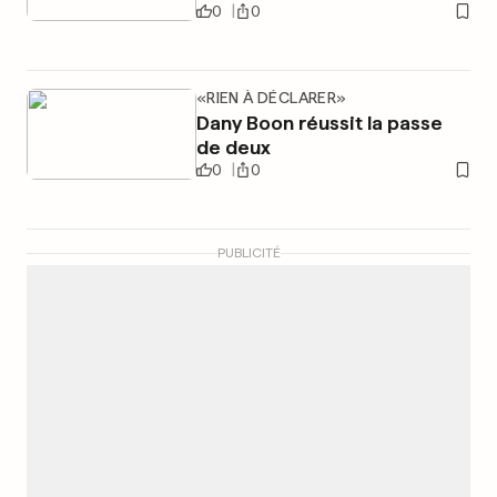
0
0
«RIEN À DÉCLARER»
Dany Boon réussit la passe
de deux
0
0
PUBLICITÉ