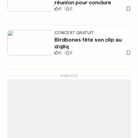
réunion pour conclure
0
0
CONCERT GRATUIT
Birdbones fête son clip au
d:qliq
0
0
PUBLICITÉ