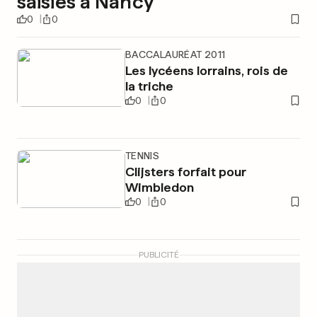
saisies à Nancy
0
0
BACCALAURÉAT 2011
Les lycéens lorrains, rois de
la triche
0
0
TENNIS
Clijsters forfait pour
Wimbledon
0
0
PUBLICITÉ