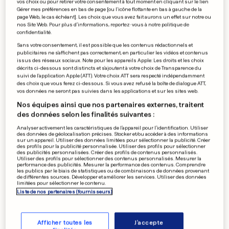
crédibilité»
vos choix ou pour retirer votre consentement à tout moment en cliquant sur le lien
Gérer mes préférences en bas de page [ou l'icône flottante en bas à gauche de la
page Web, le cas échéant]. Les choix que vous avez fait aurons un effet sur notre ou
0
0
nos Site Web. Pour plus d’informations, reportez-vous à notre politique de
confidentialité.
TRIATHLON
Sans votre consentement, il est possible que les contenus rédactionnels et
publicitaires ne s'affichent pas correctement, en particulier les vidéos et contenus
Liz May sans certitude
issus des réseaux sociaux. Note pour les appareils Apple: Les droits et les choix
0
0
décrits ci-dessous sont distincts et s'ajoutent à votre choix de Transparence du
suivi de l'application Apple (ATT). Votre choix ATT sera respecté indépendamment
des choix que vous ferez ci-dessous. Si vous avez refusé la boîte de dialogue ATT,
vos données ne seront pas suivies dans les applications et sur les sites web.
Nos équipes ainsi que nos partenaires externes, traitent
des données selon les finalités suivantes :
HANDBALL
Schroeder sera pro en
Analyser activement les caractéristiques de l’appareil pour l’identification. Utiliser
des données de géolocalisation précises. Stocker et/ou accéder à des informations
Roumanie
sur un appareil. Utiliser des données limitées pour sélectionner la publicité. Créer
des profils pour la publicité personnalisée. Utiliser des profils pour sélectionner
0
0
des publicités personnalisées. Créer des profils de contenus personnalisés.
Utiliser des profils pour sélectionner des contenus personnalisés. Mesurer la
performance des publicités. Mesurer la performance des contenus. Comprendre
les publics par le biais de statistiques ou de combinaisons de données provenant
de différentes sources. Développer et améliorer les services. Utiliser des données
limitées pour sélectionner le contenu.
PUBLICITÉ
Liste de nos partenaires (fournisseurs)
Afficher toutes les
J'accepte