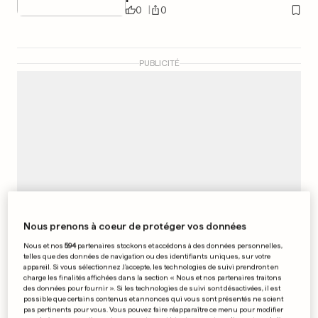
0
0
PUBLICITÉ
Nous prenons à coeur de protéger vos données
Nous et nos
594
partenaires stockons et accédons à des données personnelles,
telles que des données de navigation ou des identifiants uniques, sur votre
appareil. Si vous sélectionnez J'accepte, les technologies de suivi prendront en
charge les finalités affichées dans la section « Nous et nos partenaires traitons
BERNARD DESUMER
des données pour fournir ». Si les technologies de suivi sont désactivées, il est
«La FFF devra retrouver une
possible que certains contenus et annonces qui vous sont présentés ne soient
pas pertinents pour vous. Vous pouvez faire réapparaître ce menu pour modifier