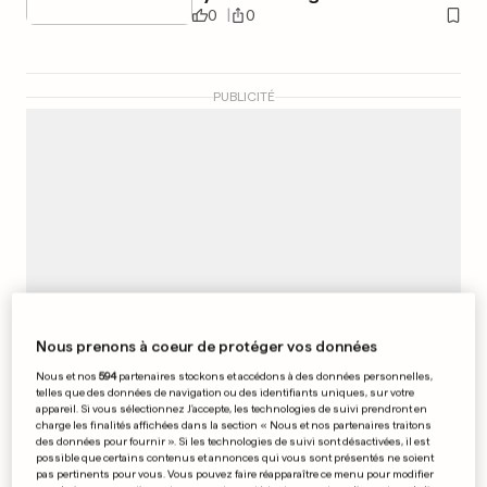
0
0
PUBLICITÉ
Nous prenons à coeur de protéger vos données
Nous et nos
594
partenaires stockons et accédons à des données personnelles,
telles que des données de navigation ou des identifiants uniques, sur votre
appareil. Si vous sélectionnez J'accepte, les technologies de suivi prendront en
charge les finalités affichées dans la section « Nous et nos partenaires traitons
GRAFFITIS LÉGAUX
des données pour fournir ». Si les technologies de suivi sont désactivées, il est
Les élèves exposent à la gare
possible que certains contenus et annonces qui vous sont présentés ne soient
pas pertinents pour vous. Vous pouvez faire réapparaître ce menu pour modifier