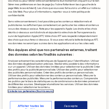
d'Esch
vos choix ou pour retirer votre consentement à tout moment en cliquant sur le lien
Gérer mes préférences en bas de page [ou l'icône flottante en bas à gauche de la
page Web, le cas échéant]. Les choix que vous avez fait aurons un effet sur notre ou
0
0
nos Site Web. Pour plus d’informations, reportez-vous à notre politique de
confidentialité.
FESTIVAL
Sans votre consentement, il est possible que les contenus rédactionnels et
publicitaires ne s'affichent pas correctement, en particulier les vidéos et contenus
Audun fête le blues pendant
issus des réseaux sociaux. Note pour les appareils Apple: Les droits et les choix
trois jours
décrits ci-dessous sont distincts et s'ajoutent à votre choix de Transparence du
suivi de l'application Apple (ATT). Votre choix ATT sera respecté indépendamment
0
0
des choix que vous ferez ci-dessous. Si vous avez refusé la boîte de dialogue ATT,
vos données ne seront pas suivies dans les applications et sur les sites web.
Nos équipes ainsi que nos partenaires externes, traitent
des données selon les finalités suivantes :
EMPLOI AU LUXEMBOURG
Les employés sont contents
Analyser activement les caractéristiques de l’appareil pour l’identification. Utiliser
des données de géolocalisation précises. Stocker et/ou accéder à des informations
de leur job
sur un appareil. Utiliser des données limitées pour sélectionner la publicité. Créer
des profils pour la publicité personnalisée. Utiliser des profils pour sélectionner
0
0
des publicités personnalisées. Créer des profils de contenus personnalisés.
Utiliser des profils pour sélectionner des contenus personnalisés. Mesurer la
performance des publicités. Mesurer la performance des contenus. Comprendre
les publics par le biais de statistiques ou de combinaisons de données provenant
de différentes sources. Développer et améliorer les services. Utiliser des données
limitées pour sélectionner le contenu.
PUBLICITÉ
Liste de nos partenaires (fournisseurs)
Afficher toutes les
J'accepte