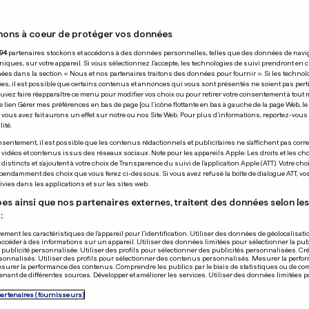
nons à coeur de protéger vos données
21.06.2011
94
partenaires stockons et accédons à des données personnelles, telles que des données de navi
niques, sur votre appareil. Si vous sélectionnez J'accepte, les technologies de suivi prendront en 
chées dans la section « Nous et nos partenaires traitons des données pour fournir ». Si les technol
ées, il est possible que certains contenus et annonces qui vous sont présentés ne soient pas per
uvez faire réapparaître ce menu pour modifier vos choix ou pour retirer votre consentement à tou
e lien Gérer mes préférences en bas de page [ou l'icône flottante en bas à gauche de la page Web, le
vous avez fait aurons un effet sur notre ou nos Site Web. Pour plus d’informations, reportez-vous 
ité.
FOOTBALL
sentement, il est possible que les contenus rédactionnels et publicitaires ne s'affichent pas corr
s vidéos et contenus issus des réseaux sociaux. Note pour les appareils Apple: Les droits et les choi
logne bloque la
Villas-Boas qu
istincts et s'ajoutent à votre choix de Transparence du suivi de l'application Apple (ATT). Votre cho
pendamment des choix que vous ferez ci-dessous. Si vous avez refusé la boîte de dialogue ATT, v
ion de l'Europe
et fait route v
vies dans les applications et sur les sites web.
Chelsea
es ainsi que nos partenaires externes, traitent des données selon les 
:
0
0
ement les caractéristiques de l’appareil pour l’identification. Utiliser des données de géolocalisati
accéder à des informations sur un appareil. Utiliser des données limitées pour sélectionner la publ
PUBLICITÉ
a publicité personnalisée. Utiliser des profils pour sélectionner des publicités personnalisées. Cré
onnalisés. Utiliser des profils pour sélectionner des contenus personnalisés. Mesurer la perfo
esurer la performance des contenus. Comprendre les publics par le biais de statistiques ou de c
nant de différentes sources. Développer et améliorer les services. Utiliser des données limitées 
partenaires (fournisseurs)