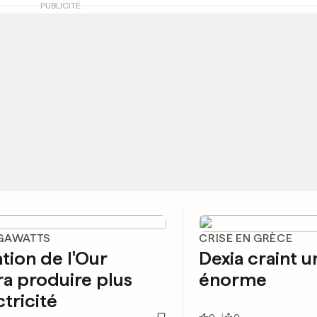
PUBLICITÉ
GAWATTS
CRISE EN GRÈCE
ation de l'Our
Dexia craint u
a produire plus
énorme
ctricité