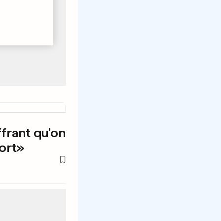
ffrant qu'on
fort»