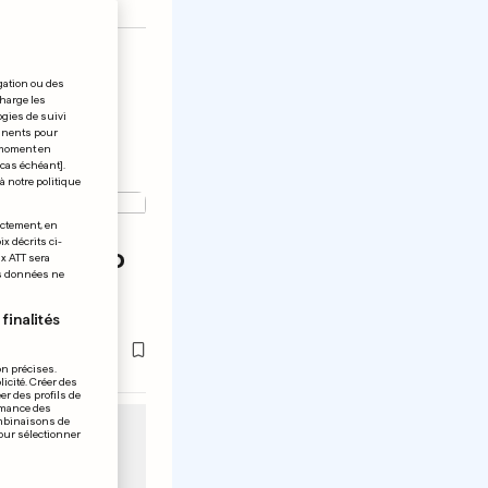
gation ou des
charge les
ogies de suivi
tinents pour
t moment en
 cas échéant].
à notre politique
ectement, en
x décrits ci-
itte Porto
ix ATT sera
os données ne
ers
finalités
on précises.
icité. Créer des
er des profils de
rmance des
ombinaisons de
pour sélectionner