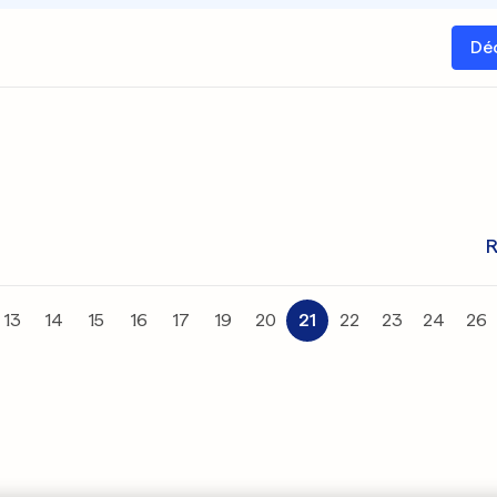
Dé
R
13
14
15
16
17
19
20
21
22
23
24
26