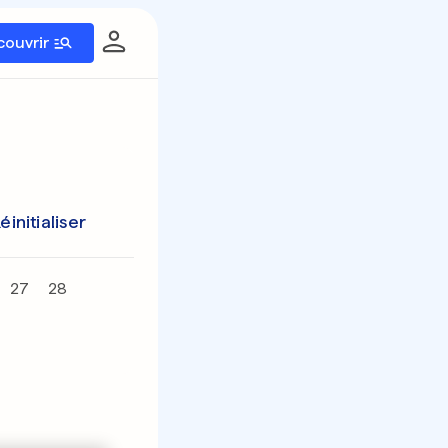
couvrir
éinitialiser
27
28