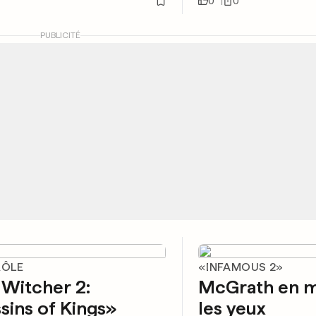
0
0
PUBLICITÉ
RÔLE
«INFAMOUS 2»
Witcher 2:
McGrath en m
sins of Kings»
les yeux