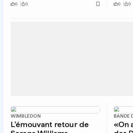
0
0
0
0
WIMBLEDON
BANDE 
L'émouvant retour de
«On a