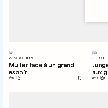
WIMBLEDON
SUR LE
Muller face à un grand
Junge
espoir
aux g
0
0
0
0