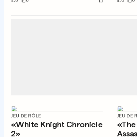
0
0
0
0
JEU DE RÔLE
JEU DE 
«White Knight Chronicle
«The 
2»
Assas