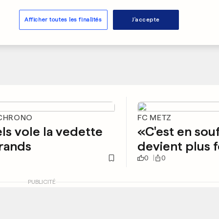
Afficher toutes les finalités
J'accepte
 CHRONO
FC METZ
ls vole la vedette
«C'est en sou
rands
devient plus 
0
0
PUBLICITÉ