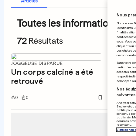
Articles
Nous pre
Toutes les informations du 
Nous et nos
5
identifiants u
finalités affi
sont désactiv
72
Résultats
vous. Vous po
cliquant sur l
Les choix que 
de confidential
JOGGEUSE DISPARUE
CLIMAT
Sans votre con
particulier le
Un corps calciné a été
La Po
dessous sont d
respecté indé
retrouvé
posit
seront pas sui
Nos équip
suivantes 
0
0
0
0
Analyser activ
Stocker et/ou 
profils pour l
contenus pers
publicités. M
données prove
le contenu.
Liste de nos 