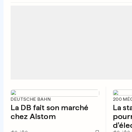
DEUTSCHE BAHN
200 MÉ
La DB fait son marché
La st
chez Alstom
pourr
d'éle