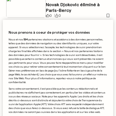
Novak Djokovic éliminé à
Paris-Bercy
0
0
Nous prenons à coeur de protéger vos données
PUBLICITÉ
Nous et nos
594
partenaires stockons et accédons à des données personnelles,
telles que des données de navigation ou des identifiants uniques, sur votre
appareil. Si vous sélectionnez J'accepte, les technologies de suivi prendront en
charge les finalités affichées dans la section « Nous et nos partenaires traitons
des données pour fournir ». Si les technologies de suivi sont désactivées, il est
possible que certains contenus et annonces qui vous sont présentés ne soient
pas pertinents pour vous. Vous pouvez faire réapparaître ce menu pour modifier
vos choix ou pour retirer votre consentement à tout moment en cliquant sur le lien
Gérer mes préférences en bas de page [ou l'icône flottante en bas à gauche de la
page Web, le cas échéant]. Les choix que vous avez fait aurons un effet sur notre ou
nos Site Web. Pour plus d’informations, reportez-vous à notre politique de
confidentialité.
Sans votre consentement, il est possible que les contenus rédactionnels et
publicitaires ne s'affichent pas correctement, en particulier les vidéos et contenus
issus des réseaux sociaux. Note pour les appareils Apple: Les droits et les choix
décrits ci-dessous sont distincts et s'ajoutent à votre choix de Transparence du
suivi de l'application Apple (ATT). Votre choix ATT sera respecté indépendamment
des choix que vous ferez ci-dessous. Si vous avez refusé la boîte de dialogue ATT,
vos données ne seront pas suivies dans les applications et sur les sites web.
LIVRE POLÉMIQUE