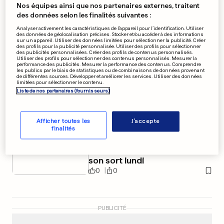
Nos équipes ainsi que nos partenaires externes, traitent
Le Palais royal belge contre-
des données selon les finalités suivantes :
attaque
Analyser activement les caractéristiques de l’appareil pour l’identification. Utiliser
des données de géolocalisation précises. Stocker et/ou accéder à des informations
sur un appareil. Utiliser des données limitées pour sélectionner la publicité. Créer
0
0
des profils pour la publicité personnalisée. Utiliser des profils pour sélectionner
des publicités personnalisées. Créer des profils de contenus personnalisés.
Utiliser des profils pour sélectionner des contenus personnalisés. Mesurer la
performance des publicités. Mesurer la performance des contenus. Comprendre
COUPE DE LA LIGUE
les publics par le biais de statistiques ou de combinaisons de données provenant
Le PSG détrône l'Olympique
de différentes sources. Développer et améliorer les services. Utiliser des données
limitées pour sélectionner le contenu.
de Marseille
Liste de nos partenaires (fournisseurs)
0
0
Afficher toutes les
J'accepte
finalités
DIRECTOIRE DE LA BCE
Yves Mersch sera fixé sur
son sort lundi
0
0
PUBLICITÉ