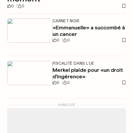
0
0
CARNET NOIR
«Emmanuelle» a succombé à
un cancer
0
0
FISCALITÉ DANS L'UE
Merkel plaide pour «un droit
d'ingérence»
0
0
PUBLICITÉ