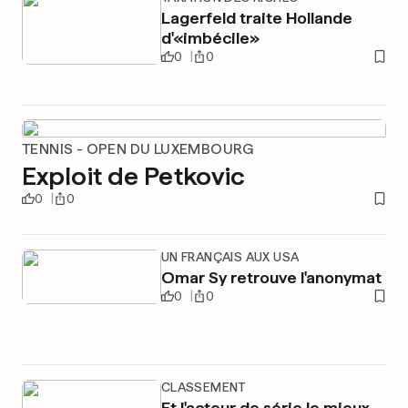
Lagerfeld traite Hollande
d'«imbécile»
0
0
TENNIS - OPEN DU LUXEMBOURG
Exploit de Petkovic
0
0
UN FRANÇAIS AUX USA
Omar Sy retrouve l'anonymat
0
0
CLASSEMENT
Et l'acteur de série le mieux