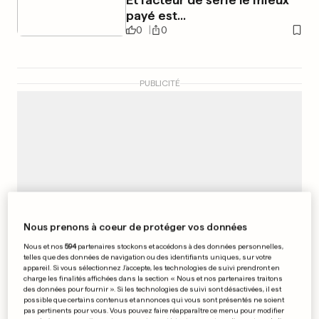
payé est...
0
0
PUBLICITÉ
Nous prenons à coeur de protéger vos données
Nous et nos
594
partenaires stockons et accédons à des données personnelles,
telles que des données de navigation ou des identifiants uniques, sur votre
appareil. Si vous sélectionnez J'accepte, les technologies de suivi prendront en
charge les finalités affichées dans la section « Nous et nos partenaires traitons
des données pour fournir ». Si les technologies de suivi sont désactivées, il est
possible que certains contenus et annonces qui vous sont présentés ne soient
MADONNA
pas pertinents pour vous. Vous pouvez faire réapparaître ce menu pour modifier