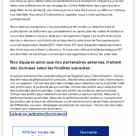
Inculpée pour son soutien aux
vos choix ou pour retirer votre consentement à tout moment en cliquant sur le lien
Gérer mes préférences en bas de page [ou l'icône flottante en bas à gauche de la
gays
page Web, le cas échéant]. Les choix que vous avez fait aurons un effet sur notre ou
nos Site Web. Pour plus d’informations, reportez-vous à notre politique de
confidentialité.
0
0
Sans votre consentement, il est possible que les contenus rédactionnels et
publicitaires ne s'affichent pas correctement, en particulier les vidéos et contenus
RADIOSHACK-NISSAN-TREK
issus des réseaux sociaux. Note pour les appareils Apple: Les droits et les choix
décrits ci-dessous sont distincts et s'ajoutent à votre choix de Transparence du
Luca Guercilena remplace
suivi de l'application Apple (ATT). Votre choix ATT sera respecté indépendamment
Johan Bruyneel
des choix que vous ferez ci-dessous. Si vous avez refusé la boîte de dialogue ATT,
vos données ne seront pas suivies dans les applications et sur les sites web.
0
0
Nos équipes ainsi que nos partenaires externes, traitent
des données selon les finalités suivantes :
Analyser activement les caractéristiques de l’appareil pour l’identification. Utiliser
VERDUN
des données de géolocalisation précises. Stocker et/ou accéder à des informations
sur un appareil. Utiliser des données limitées pour sélectionner la publicité. Créer
Il se défenestre et tombe sur
des profils pour la publicité personnalisée. Utiliser des profils pour sélectionner
des publicités personnalisées. Créer des profils de contenus personnalisés.
une passante
Utiliser des profils pour sélectionner des contenus personnalisés. Mesurer la
0
0
performance des publicités. Mesurer la performance des contenus. Comprendre
les publics par le biais de statistiques ou de combinaisons de données provenant
de différentes sources. Développer et améliorer les services. Utiliser des données
limitées pour sélectionner le contenu.
Liste de nos partenaires (fournisseurs)
PUBLICITÉ
Afficher toutes les
J'accepte