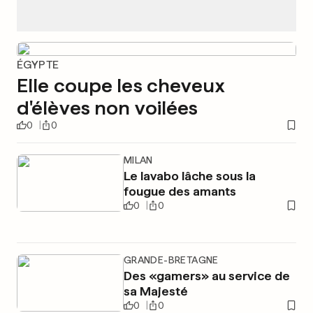
ÉGYPTE
Elle coupe les cheveux
d'élèves non voilées
0
0
MILAN
Le lavabo lâche sous la
fougue des amants
0
0
GRANDE-BRETAGNE
Des «gamers» au service de
sa Majesté
0
0