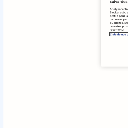
suivantes 
Analyser activ
Stocker et/ou 
profils pour l
contenus pers
publicités. M
données prove
le contenu.
Liste de nos 