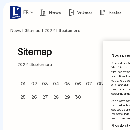
FR
News
Vidéos
Radio
News
|
Sitemap
|
2022
|
Septembre
Sitemap
Nous pre
Nous et nos
5
2022
Septembre
identifiants u
finalités affi
sont désactiv
vous. Vous po
01
02
03
04
05
06
07
08
09
10
cliquant sur l
Les choix que 
de confidential
25
26
27
28
29
30
Sans votre con
particulier le
dessous sont d
respecté indé
seront pas sui
Nos équip