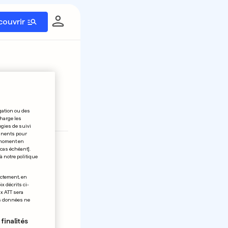
couvrir
gation ou des
éinitialiser
charge les
ogies de suivi
tinents pour
t moment en
23
24
 cas échéant].
à notre politique
ectement, en
x décrits ci-
ix ATT sera
os données ne
finalités