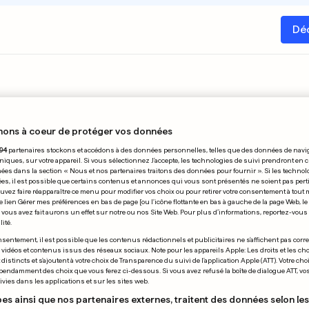
Dé
nons à coeur de protéger vos données
94
partenaires stockons et accédons à des données personnelles, telles que des données de navi
R
niques, sur votre appareil. Si vous sélectionnez J'accepte, les technologies de suivi prendront en 
chées dans la section « Nous et nos partenaires traitons des données pour fournir ». Si les technol
ées, il est possible que certains contenus et annonces qui vous sont présentés ne soient pas per
uvez faire réapparaître ce menu pour modifier vos choix ou pour retirer votre consentement à tou
11
12
13
14
15
16
17
18
19
20
21
22
e lien Gérer mes préférences en bas de page [ou l'icône flottante en bas à gauche de la page Web, le
vous avez fait aurons un effet sur notre ou nos Site Web. Pour plus d’informations, reportez-vous 
ité.
sentement, il est possible que les contenus rédactionnels et publicitaires ne s'affichent pas corr
s vidéos et contenus issus des réseaux sociaux. Note pour les appareils Apple: Les droits et les choi
istincts et s'ajoutent à votre choix de Transparence du suivi de l'application Apple (ATT). Votre cho
pendamment des choix que vous ferez ci-dessous. Si vous avez refusé la boîte de dialogue ATT, v
vies dans les applications et sur les sites web.
es ainsi que nos partenaires externes, traitent des données selon les 