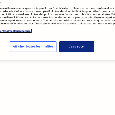
:
ement les caractéristiques de l’appareil pour l’identification. Utiliser des données de géolocalisati
accéder à des informations sur un appareil. Utiliser des données limitées pour sélectionner la publ
a publicité personnalisée. Utiliser des profils pour sélectionner des publicités personnalisées. Cré
onnalisés. Utiliser des profils pour sélectionner des contenus personnalisés. Mesurer la perfo
esurer la performance des contenus. Comprendre les publics par le biais de statistiques ou de c
nant de différentes sources. Développer et améliorer les services. Utiliser des données limitées 
partenaires (fournisseurs)
Afficher toutes les finalités
J'accepte