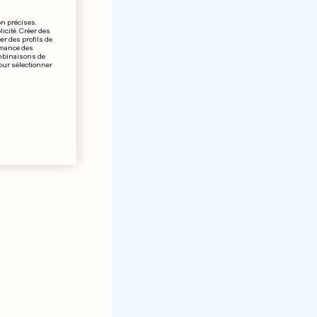
on précises.
icité. Créer des
er des profils de
rmance des
ombinaisons de
pour sélectionner