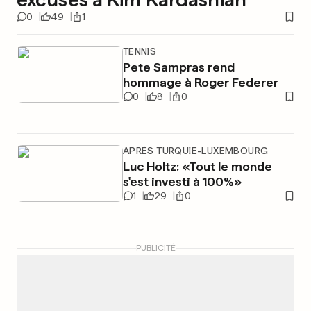
0
49
1
TENNIS
Pete Sampras rend
hommage à Roger Federer
0
8
0
APRÈS TURQUIE-LUXEMBOURG
Luc Holtz: «Tout le monde
s'est investi à 100%»
1
29
0
PUBLICITÉ