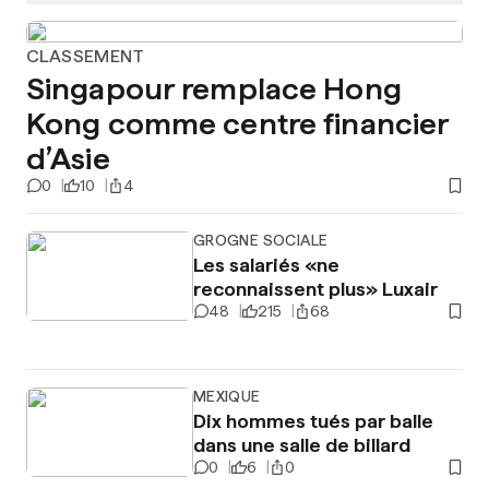
CLASSEMENT
Singapour remplace Hong
Kong comme centre financier
d’Asie
0
10
4
GROGNE SOCIALE
Les salariés «ne
reconnaissent plus» Luxair
48
215
68
MEXIQUE
Dix hommes tués par balle
dans une salle de billard
0
6
0