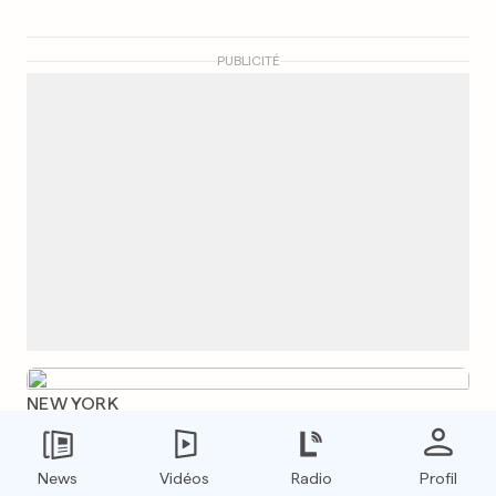
PUBLICITÉ
NEW YORK
Lana Del Rey sera étudiée à
l’université
News
Vidéos
Radio
Profil