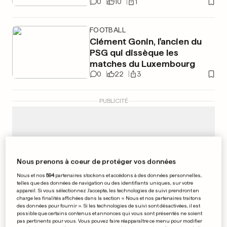
0
10
1
FOOTBALL
Clément Gonin, l'ancien du
PSG qui dissèque les
matches du Luxembourg
0
22
3
PUBLICITÉ
Nous prenons à coeur de protéger vos données
Nous et nos
594
partenaires stockons et accédons à des données personnelles,
telles que des données de navigation ou des identifiants uniques, sur votre
appareil. Si vous sélectionnez J'accepte, les technologies de suivi prendront en
charge les finalités affichées dans la section « Nous et nos partenaires traitons
des données pour fournir ». Si les technologies de suivi sont désactivées, il est
possible que certains contenus et annonces qui vous sont présentés ne soient
pas pertinents pour vous. Vous pouvez faire réapparaître ce menu pour modifier