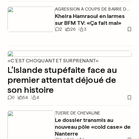
AGRESSION À COUPS DE BARRE DE FER
Kheira Hamraoui en larmes
sur BFM TV: «Ça fait mal»
2
26
3
«C’EST CHOQUANT ET SURPRENANT»
L’Islande stupéfaite face au
premier attentat déjoué de
son histoire
0
54
4
TUERIE DE CHEVALINE
Le dossier transmis au
nouveau pôle «cold case» de
Nanterre