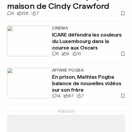
maison de Cindy Crawford
4
126
7
CINÉMA
ICARE défendra les couleurs
du Luxembourg dans la
course aux Oscars
0
9
10
AFFAIRE POGBA
En prison, Mathias Pogba
balance de nouvelles vidéos
sur son frère
14
87
7
PUBLICITÉ