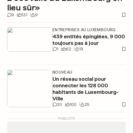
lieu sûr»
9
131
9
ENTREPRISES AU LUXEMBOURG
439 entités épinglées, 9 000
toujours pas à jour
1
62
19
NOUVEAU
Un réseau social pour
connecter les 128 000
habitants de Luxembourg-
Ville
20
100
25
PUBLICITÉ