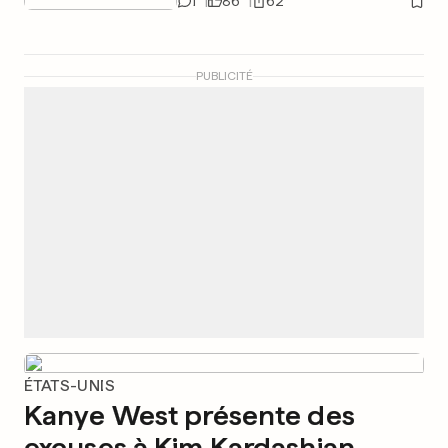
1
86
62
PUBLICITÉ
ÉTATS-UNIS
Kanye West présente des
excuses à Kim Kardashian