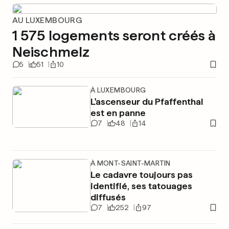
AU LUXEMBOURG
1 575 logements seront créés à
Neischmelz
5
51
10
À LUXEMBOURG
L'ascenseur du Pfaffenthal
est en panne
7
48
14
À MONT-SAINT-MARTIN
Le cadavre toujours pas
identifié, ses tatouages
diffusés
7
252
97