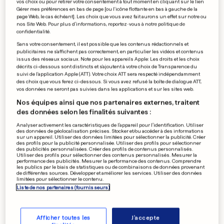
vos choix ou pour retirer votre consentement à tout moment en cliquant sur le lien
Gérer mes préférences en bas de page [ou l'icône flottante en bas à gauche de la
page Web, le cas échéant]. Les choix que vous avez fait aurons un effet sur notre ou
nos Site Web. Pour plus d’informations, reportez-vous à notre politique de
ARAIGNÉE
confidentialité.
Le «vampire à huit pattes» va-
Sans votre consentement, il est possible que les contenus rédactionnels et
publicitaires ne s'affichent pas correctement, en particulier les vidéos et contenus
t-il s'installer aussi au
issus des réseaux sociaux. Note pour les appareils Apple: Les droits et les choix
décrits ci-dessous sont distincts et s'ajoutent à votre choix de Transparence du
Luxembourg?
suivi de l'application Apple (ATT). Votre choix ATT sera respecté indépendamment
des choix que vous ferez ci-dessous. Si vous avez refusé la boîte de dialogue ATT,
4
213
93
vos données ne seront pas suivies dans les applications et sur les sites web.
Nos équipes ainsi que nos partenaires externes, traitent
des données selon les finalités suivantes :
EN NORVÈGE
La police recherche un
Analyser activement les caractéristiques de l’appareil pour l’identification. Utiliser
des données de géolocalisation précises. Stocker et/ou accéder à des informations
nouveau suspect après la
sur un appareil. Utiliser des données limitées pour sélectionner la publicité. Créer
des profils pour la publicité personnalisée. Utiliser des profils pour sélectionner
fusillade de la Pride à Oslo
des publicités personnalisées. Créer des profils de contenus personnalisés.
Utiliser des profils pour sélectionner des contenus personnalisés. Mesurer la
0
5
0
performance des publicités. Mesurer la performance des contenus. Comprendre
les publics par le biais de statistiques ou de combinaisons de données provenant
de différentes sources. Développer et améliorer les services. Utiliser des données
limitées pour sélectionner le contenu.
AUX ÉTATS-UNIS
Liste de nos partenaires (fournisseurs)
Goldman Sachs visé par plus
de 1400 plaintes pour
harcèlement sexuel
Afficher toutes les
J'accepte