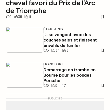
cheval favori du Prix de l'Arc
de Triomphe
0
35
11
ÉTATS-UNIS
Ils se vengent avec des
couches sales et finissent
envahis de fumier
5
34
3
FRANCFORT
Démarrage en trombe en
Bourse pour les bolides
Porsche
5
9
7
PUBLICITÉ