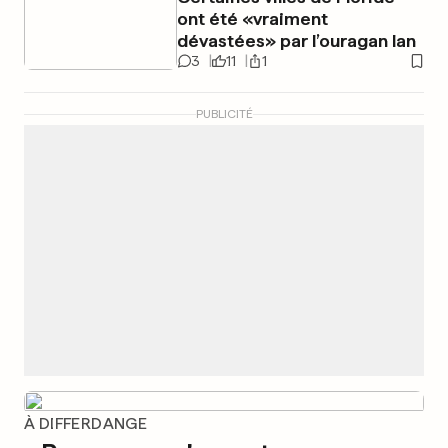
ont été «vraiment
dévastées» par l’ouragan Ian
3
11
1
PUBLICITÉ
À DIFFERDANGE