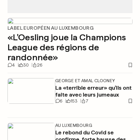
LABEL EUROPÉEN AU LUXEMBOURG
«L'Oesling joue la Champions
League des régions de
randonnée»
4
30
26
GEORGE ET AMAL CLOONEY
La «terrible erreur» qu'ils ont
faite avec leurs jumeaux
6
153
7
AU LUXEMBOURG
Le rebond du Covid se
confirme, forte hausse des