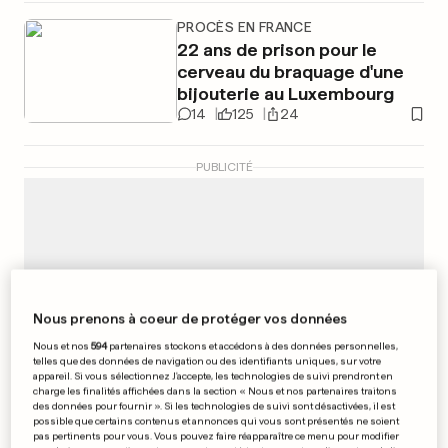
PROCÈS EN FRANCE
22 ans de prison pour le
cerveau du braquage d'une
bijouterie au Luxembourg
14
125
24
PUBLICITÉ
Nous prenons à coeur de protéger vos données
Nous et nos
594
partenaires stockons et accédons à des données personnelles,
telles que des données de navigation ou des identifiants uniques, sur votre
appareil. Si vous sélectionnez J'accepte, les technologies de suivi prendront en
charge les finalités affichées dans la section « Nous et nos partenaires traitons
des données pour fournir ». Si les technologies de suivi sont désactivées, il est
possible que certains contenus et annonces qui vous sont présentés ne soient
pas pertinents pour vous. Vous pouvez faire réapparaître ce menu pour modifier