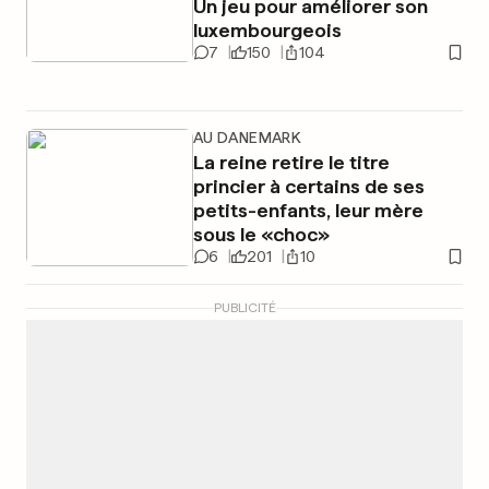
Un jeu pour améliorer son
luxembourgeois
7
150
104
AU DANEMARK
La reine retire le titre
princier à certains de ses
petits-enfants, leur mère
sous le «choc»
6
201
10
PUBLICITÉ