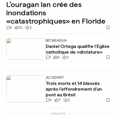
L’ouragan Ian crée des
inondations
«catastrophiques» en Floride
0
12
3
NICARAGUA
Daniel Ortega qualifie l’Église
catholique de «dictature»
1
5
0
ACCIDENT
Trois morts et 14 blessés
après l’effondrement d’un
pont au Brésil
0
7
0
PUBLICITÉ