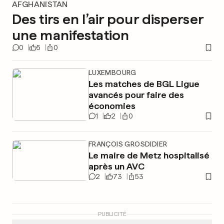
AFGHANISTAN
Des tirs en l’air pour disperser
une manifestation
0
5
0
LUXEMBOURG
Les matches de BGL Ligue
avancés pour faire des
économies
1
2
0
FRANÇOIS GROSDIDIER
Le maire de Metz hospitalisé
après un AVC
2
73
53
PUBLICITÉ