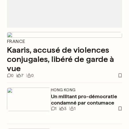
FRANCE
Kaaris, accusé de violences
conjugales, libéré de garde à
vue
0
7
0
HONG KONG
Un militant pro-démocratie
condamné par contumace
1
3
1