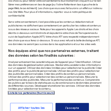
vos choix ou pour retirer votre consentement à tout moment en cliquant sur le lien
Gérer mes préférences en bas de page [ou l'icône flottante en bas à gauche de la
GRAND EST
page Web, le cas échéant]. Les choix que vous avez fait aurons un effet sur notre ou
Un gendarme de 35 ans tué
nos Site Web. Pour plus d’informations, reportez-vous à notre politique de
confidentialité.
dans un accident en Lorraine
Sans votre consentement, il est possible que les contenus rédactionnels et
publicitaires ne s'affichent pas correctement, en particulier les vidéos et contenus
4
107
5
issus des réseaux sociaux. Note pour les appareils Apple: Les droits et les choix
décrits ci-dessous sont distincts et s'ajoutent à votre choix de Transparence du
suivi de l'application Apple (ATT). Votre choix ATT sera respecté indépendamment
des choix que vous ferez ci-dessous. Si vous avez refusé la boîte de dialogue ATT,
HIGH-TECH
vos données ne seront pas suivies dans les applications et sur les sites web.
Instagram allonge la durée de
Nos équipes ainsi que nos partenaires externes, traitent
ses stories pour contrer
des données selon les finalités suivantes :
TikTok
Analyser activement les caractéristiques de l’appareil pour l’identification. Utiliser
0
1
2
des données de géolocalisation précises. Stocker et/ou accéder à des informations
sur un appareil. Utiliser des données limitées pour sélectionner la publicité. Créer
des profils pour la publicité personnalisée. Utiliser des profils pour sélectionner
des publicités personnalisées. Créer des profils de contenus personnalisés.
EN FRANCE
Utiliser des profils pour sélectionner des contenus personnalisés. Mesurer la
performance des publicités. Mesurer la performance des contenus. Comprendre
Une Brésilienne à Paris pour
les publics par le biais de statistiques ou de combinaisons de données provenant
de différentes sources. Développer et améliorer les services. Utiliser des données
la Fashion Week se fait voler
limitées pour sélectionner le contenu.
3 millions d'euros de bijoux
Liste de nos partenaires (fournisseurs)
6
53
15
Afficher toutes les
J'accepte