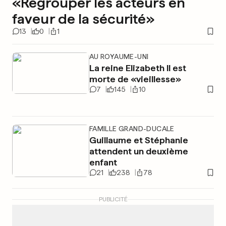
«Regrouper les acteurs en
faveur de la sécurité»
13
0
1
AU ROYAUME-UNI
La reine Elizabeth II est
morte de «vieillesse»
7
145
10
FAMILLE GRAND-DUCALE
Guillaume et Stéphanie
attendent un deuxième
enfant
21
238
78
PUBLICITÉ