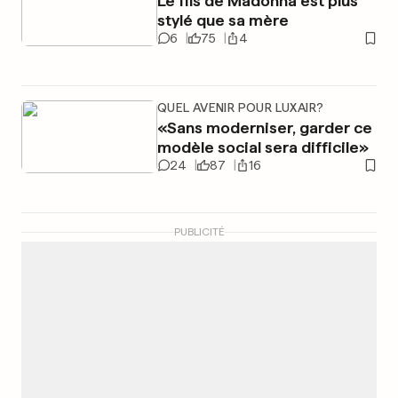
Le fils de Madonna est plus
stylé que sa mère
6
75
4
QUEL AVENIR POUR LUXAIR?
«Sans moderniser, garder ce
modèle social sera difficile»
24
87
16
PUBLICITÉ