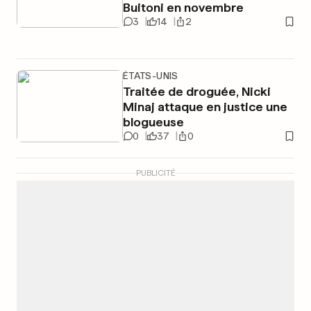
Buitoni en novembre
3
14
2
ÉTATS-UNIS
Traitée de droguée, Nicki
Minaj attaque en justice une
blogueuse
0
37
0
PUBLICITÉ