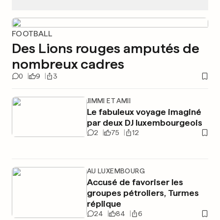
FOOTBALL
Des Lions rouges amputés de
nombreux cadres
0
9
3
JIMMI ET AMII
Le fabuleux voyage imaginé
par deux DJ luxembourgeois
2
75
12
AU LUXEMBOURG
Accusé de favoriser les
groupes pétroliers, Turmes
réplique
24
84
6