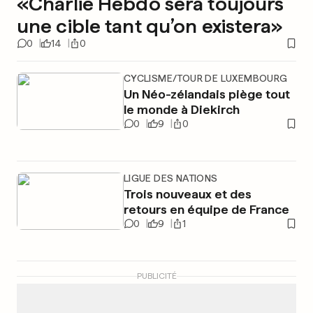
«Charlie Hebdo sera toujours
une cible tant qu’on existera»
0
14
0
CYCLISME/TOUR DE LUXEMBOURG
Un Néo-zélandais piège tout
le monde à Diekirch
0
9
0
LIGUE DES NATIONS
Trois nouveaux et des
retours en équipe de France
0
9
1
PUBLICITÉ