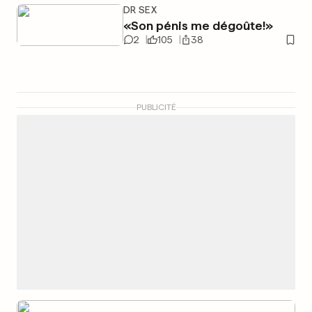
DR SEX
«Son pénis me dégoûte!»
2
105
38
PUBLICITÉ