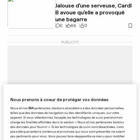
Jalouse d'une serveuse, Cardi
B avoue qu'elle a provoqué
une bagarre
0
66
0
PUBLICITÉ
Nous prenons à coeur de protéger vos données
Nous et nos
594
partenaires stockons et accédons à des données personnelles,
telles que des données de navigation ou des identifiants uniques, sur votre
appareil. Si vous sélectionnez J'accepte, les technologies de suivi prendront en
charge les finalités affichées dans la section « Nous et nos partenaires traitons
des données pour fournir ». Si les technologies de suivi sont désactivées, il est
possible que certains contenus et annonces qui vous sont présentés ne soient
pas pertinents pour vous. Vous pouvez faire réapparaître ce menu pour modifier
AFFAIRE EN SLOVÉNIE