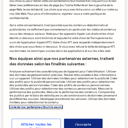
vos choix ou pour retirer votre consentement à tout moment en cliquant sur le lien
Il pense incinérer son père,
Gérer mes préférences en bas de page [ou l'icône flottante en bas à gauche de la
page Web, le cas échéant]. Les choix que vous avez fait aurons un effet sur notre ou
mais c'est un autre patient
nos Site Web. Pour plus d’informations, reportez-vous à notre politique de
confidentialité.
2
45
9
Sans votre consentement, il est possible que les contenus rédactionnels et
publicitaires ne s'affichent pas correctement, en particulier les vidéos et contenus
issus des réseaux sociaux. Note pour les appareils Apple: Les droits et les choix
AU LUXEMBOURG
décrits ci-dessous sont distincts et s'ajoutent à votre choix de Transparence du
suivi de l'application Apple (ATT). Votre choix ATT sera respecté indépendamment
Le port du burkini est toléré
des choix que vous ferez ci-dessous. Si vous avez refusé la boîte de dialogue ATT,
dans les piscines
vos données ne seront pas suivies dans les applications et sur les sites web.
665
98
Nos équipes ainsi que nos partenaires externes, traitent
des données selon les finalités suivantes :
Analyser activement les caractéristiques de l’appareil pour l’identification. Utiliser
des données de géolocalisation précises. Stocker et/ou accéder à des informations
sur un appareil. Utiliser des données limitées pour sélectionner la publicité. Créer
RETRAITE À 41 ANS
des profils pour la publicité personnalisée. Utiliser des profils pour sélectionner
Roger Federer, une trace
des publicités personnalisées. Créer des profils de contenus personnalisés.
Utiliser des profils pour sélectionner des contenus personnalisés. Mesurer la
indélébile dans l'histoire du
performance des publicités. Mesurer la performance des contenus. Comprendre
les publics par le biais de statistiques ou de combinaisons de données provenant
tennis
de différentes sources. Développer et améliorer les services. Utiliser des données
limitées pour sélectionner le contenu.
0
9
1
Liste de nos partenaires (fournisseurs)
PUBLICITÉ
Afficher toutes les
J'accepte