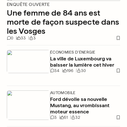
ENQUÊTE OUVERTE
Une femme de 84 ans est
morte de façon suspecte dans
les Vosges
0
33
3
ÉCONOMIES D'ÉNERGIE
La ville de Luxembourg va
baisser la lumière cet hiver
34
196
30
AUTOMOBILE
Ford dévoile sa nouvelle
Mustang, au vrombissant
moteur essence
3
51
32