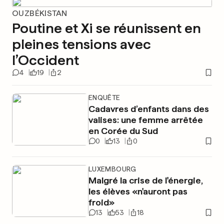
OUZBÉKISTAN
Poutine et Xi se réunissent en
pleines tensions avec
l’Occident
4
19
2
ENQUÊTE
Cadavres d’enfants dans des
valises: une femme arrêtée
en Corée du Sud
0
13
0
LUXEMBOURG
Malgré la crise de l'énergie,
les élèves «n'auront pas
froid»
13
53
18