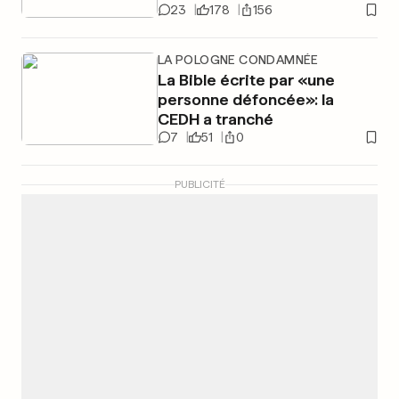
23
178
156
LA POLOGNE CONDAMNÉE
La Bible écrite par «une
personne défoncée»: la
CEDH a tranché
7
51
0
PUBLICITÉ