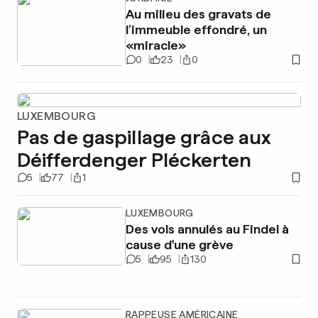
Au milieu des gravats de
l’immeuble effondré, un
«miracle»
0
23
0
LUXEMBOURG
Pas de gaspillage grâce aux
Déifferdenger Pléckerten
5
77
1
LUXEMBOURG
Des vols annulés au Findel à
cause d'une grève
5
95
130
RAPPEUSE AMÉRICAINE