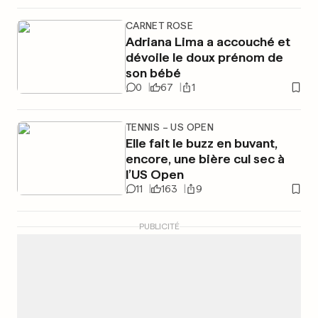
CARNET ROSE
Adriana Lima a accouché et
dévoile le doux prénom de
son bébé
0
67
1
TENNIS – US OPEN
Elle fait le buzz en buvant,
encore, une bière cul sec à
l’US Open
11
163
9
PUBLICITÉ