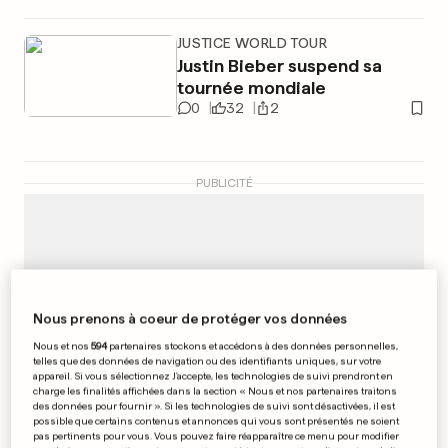
JUSTICE WORLD TOUR
Justin Bieber suspend sa
tournée mondiale
0
32
2
PUBLICITÉ
Nous prenons à coeur de protéger vos données
Nous et nos
594
partenaires stockons et accédons à des données personnelles,
telles que des données de navigation ou des identifiants uniques, sur votre
appareil. Si vous sélectionnez J'accepte, les technologies de suivi prendront en
charge les finalités affichées dans la section « Nous et nos partenaires traitons
des données pour fournir ». Si les technologies de suivi sont désactivées, il est
possible que certains contenus et annonces qui vous sont présentés ne soient
pas pertinents pour vous. Vous pouvez faire réapparaître ce menu pour modifier