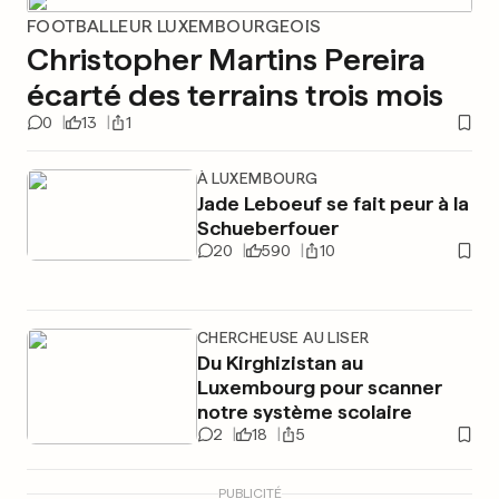
FOOTBALLEUR LUXEMBOURGEOIS
Christopher Martins Pereira
écarté des terrains trois mois
0
13
1
À LUXEMBOURG
Jade Leboeuf se fait peur à la
Schueberfouer
20
590
10
CHERCHEUSE AU LISER
Du Kirghizistan au
Luxembourg pour scanner
notre système scolaire
2
18
5
PUBLICITÉ