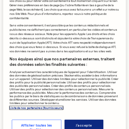
vos choix ou pour retirer votre consentement à tout moment en cliquant sur le lien
Gérer mes préférences en bas de page [ou l'icône flottante en bas à gauche de la
page Web, le cas échéant]. Les choix que vous avez fait aurons un effet sur notre ou
ALERTE
nos Site Web. Pour plus d’informations, reportez-vous à notre politique de
confidentialité.
Tout le Luxembourg pourrait
Sans votre consentement, il est possible que les contenus rédactionnels et
être touché par de forts
publicitaires ne s'affichent pas correctement, en particulier les vidéos et contenus
issus des réseaux sociaux. Note pour les appareils Apple: Les droits et les choix
orages
décrits ci-dessous sont distincts et s'ajoutent à votre choix de Transparence du
suivi de l'application Apple (ATT). Votre choix ATT sera respecté indépendamment
6
185
40
des choix que vous ferez ci-dessous. Si vous avez refusé la boîte de dialogue ATT,
vos données ne seront pas suivies dans les applications et sur les sites web.
Nos équipes ainsi que nos partenaires externes, traitent
KARINE LE MARCHAND
des données selon les finalités suivantes :
«J'ai fait de la chirurgie, et je
Analyser activement les caractéristiques de l’appareil pour l’identification. Utiliser
l'assume!»
des données de géolocalisation précises. Stocker et/ou accéder à des informations
sur un appareil. Utiliser des données limitées pour sélectionner la publicité. Créer
3
167
13
des profils pour la publicité personnalisée. Utiliser des profils pour sélectionner
des publicités personnalisées. Créer des profils de contenus personnalisés.
Utiliser des profils pour sélectionner des contenus personnalisés. Mesurer la
performance des publicités. Mesurer la performance des contenus. Comprendre
les publics par le biais de statistiques ou de combinaisons de données provenant
de différentes sources. Développer et améliorer les services. Utiliser des données
BERCHEM
limitées pour sélectionner le contenu.
«Éviter que le moustique
Liste de nos partenaires (fournisseurs)
tigre ne s’installe au
Luxembourg»
Afficher toutes les
J'accepte
6
76
10