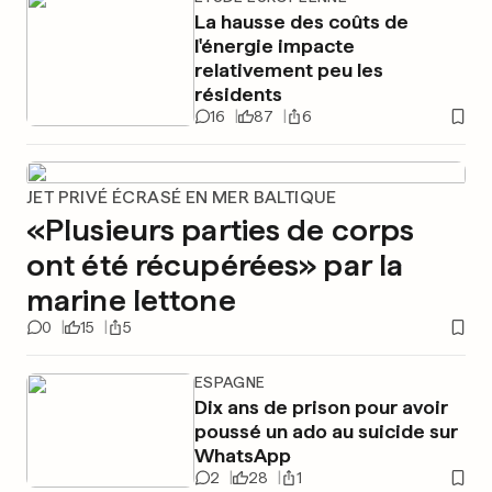
La hausse des coûts de
l'énergie impacte
relativement peu les
résidents
16
87
6
JET PRIVÉ ÉCRASÉ EN MER BALTIQUE
«Plusieurs parties de corps
ont été récupérées» par la
marine lettone
0
15
5
ESPAGNE
Dix ans de prison pour avoir
poussé un ado au suicide sur
WhatsApp
2
28
1