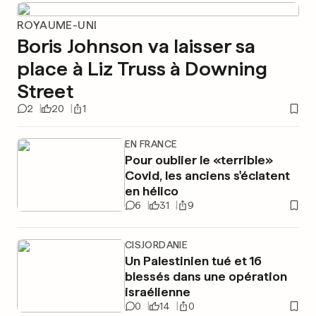
ROYAUME-UNI
Boris Johnson va laisser sa
place à Liz Truss à Downing
Street
2
20
1
EN FRANCE
Pour oublier le «terrible»
Covid, les anciens s'éclatent
en hélico
6
31
9
CISJORDANIE
Un Palestinien tué et 16
blessés dans une opération
israélienne
0
14
0