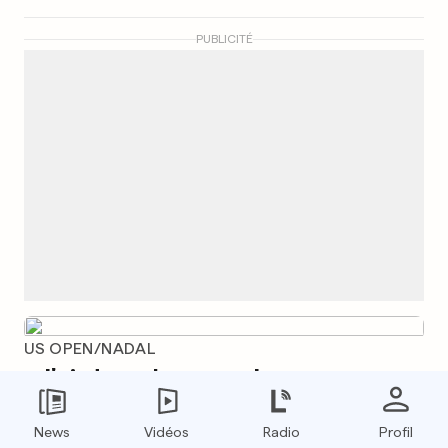
PUBLICITÉ
US OPEN/NADAL
«J'ai des choses plus
importantes que le tennis à
News
Vidéos
Radio
Profil
régler»