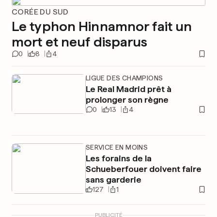
CORÉE DU SUD
Le typhon Hinnamnor fait un
mort et neuf disparus
0
8
4
LIGUE DES CHAMPIONS
Le Real Madrid prêt à
prolonger son règne
0
13
4
SERVICE EN MOINS
Les forains de la
Schueberfouer doivent faire
sans garderie
127
1
PUBLICITÉ