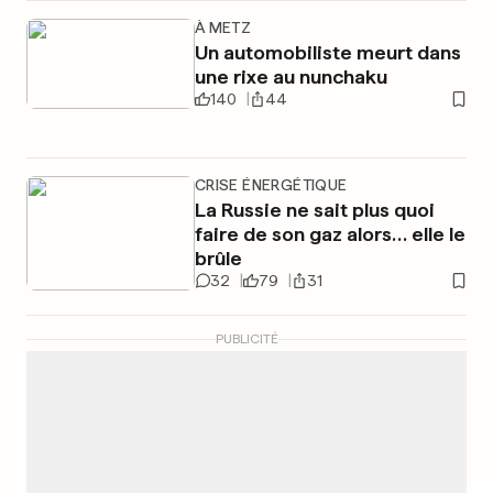
À METZ
Un automobiliste meurt dans
une rixe au nunchaku
140
44
CRISE ÉNERGÉTIQUE
La Russie ne sait plus quoi
faire de son gaz alors… elle le
brûle
32
79
31
PUBLICITÉ