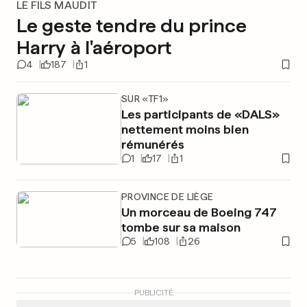
LE FILS MAUDIT
Le geste tendre du prince
Harry à l'aéroport
4
187
1
SUR «TF1»
Les participants de «DALS»
nettement moins bien
rémunérés
1
17
1
PROVINCE DE LIÈGE
Un morceau de Boeing 747
tombe sur sa maison
5
108
26
PUBLICITÉ