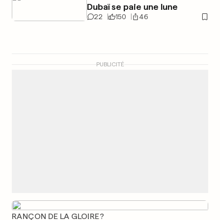
Dubaï se paie une lune
22
150
46
PUBLICITÉ
RANÇON DE LA GLOIRE?