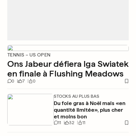
TENNIS – US OPEN
Ons Jabeur défiera Iga Swiatek
en finale à Flushing Meadows
0
7
0
STOCKS AU PLUS BAS
Du foie gras à Noël mais «en
quantité limitée», plus cher
et moins bon
11
32
11