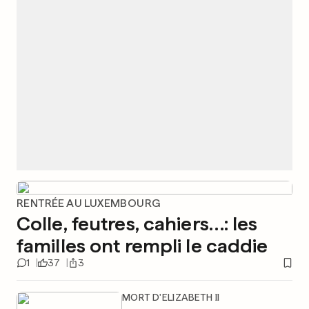
RENTRÉE AU LUXEMBOURG
Colle, feutres, cahiers…: les
familles ont rempli le caddie
1
37
3
MORT D'ELIZABETH II