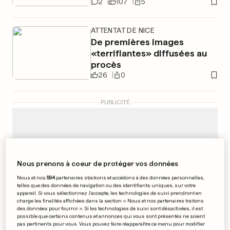
2
107
5
ATTENTAT DE NICE
De premières images
«terrifiantes» diffusées au
procès
26
0
PUBLICITÉ
Nous prenons à coeur de protéger vos données
Nous et nos
594
partenaires stockons et accédons à des données personnelles,
telles que des données de navigation ou des identifiants uniques, sur votre
appareil. Si vous sélectionnez J'accepte, les technologies de suivi prendront en
charge les finalités affichées dans la section « Nous et nos partenaires traitons
des données pour fournir ». Si les technologies de suivi sont désactivées, il est
possible que certains contenus et annonces qui vous sont présentés ne soient
pas pertinents pour vous. Vous pouvez faire réapparaître ce menu pour modifier