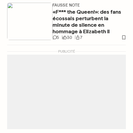
FAUSSE NOTE
«F*** the Queen!»: des fans
écossais perturbent la
minute de silence en
hommage à Elizabeth II
5
30
7
PUBLICITÉ