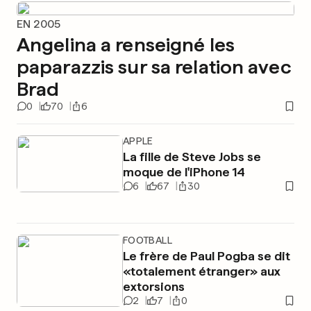
EN 2005
Angelina a renseigné les
paparazzis sur sa relation avec
Brad
0
70
6
APPLE
La fille de Steve Jobs se
moque de l'iPhone 14
6
67
30
FOOTBALL
Le frère de Paul Pogba se dit
«totalement étranger» aux
extorsions
2
7
0