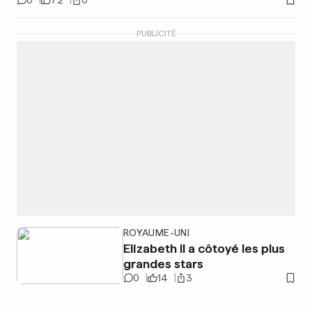
0
72
0
PUBLICITÉ
ROYAUME-UNI
Elizabeth II a côtoyé les plus
grandes stars
0
14
3