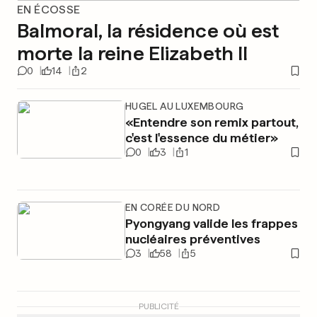
EN ÉCOSSE
Balmoral, la résidence où est
morte la reine Elizabeth II
0
14
2
HUGEL AU LUXEMBOURG
«Entendre son remix partout,
c'est l'essence du métier»
0
3
1
EN CORÉE DU NORD
Pyongyang valide les frappes
nucléaires préventives
3
58
5
PUBLICITÉ