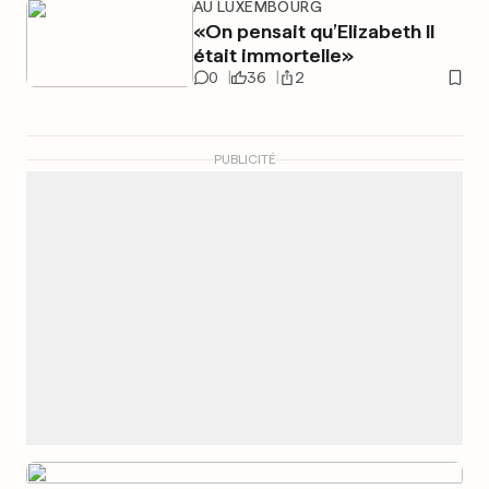
AU LUXEMBOURG
«On pensait qu’Elizabeth II
était immortelle»
0
36
2
PUBLICITÉ