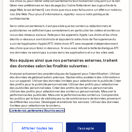
vos choix ou pour retirer votre consentement à tout moment en cliquant sur le lien
Gérer mes préférences en bas de page [ou l'icône flottante en bas à gauche de la
page Web, le cas échéant]. Les choix que vous avez fait aurons un effet sur notre ou
nos Site Web. Pour plus d’informations, reportez-vous à notre politique de
AU PORTUGAL
confidentialité.
Un eurodéputé médecin
Sans votre consentement, il est possible que les contenus rédactionnels et
publicitaires ne s'affichent pas correctement, en particulier les vidéos et contenus
nommé ministre de la Santé
issus des réseaux sociaux. Note pour les appareils Apple: Les droits et les choix
décrits ci-dessous sont distincts et s'ajoutent à votre choix de Transparence du
1
9
1
suivi de l'application Apple (ATT). Votre choix ATT sera respecté indépendamment
des choix que vous ferez ci-dessous. Si vous avez refusé la boîte de dialogue ATT,
vos données ne seront pas suivies dans les applications et sur les sites web.
APP
Nos équipes ainsi que nos partenaires externes, traitent
Snapchat vise 450 millions
des données selon les finalités suivantes :
d’utilisateurs d’ici fin 2023
Analyser activement les caractéristiques de l’appareil pour l’identification. Utiliser
0
8
2
des données de géolocalisation précises. Stocker et/ou accéder à des informations
sur un appareil. Utiliser des données limitées pour sélectionner la publicité. Créer
des profils pour la publicité personnalisée. Utiliser des profils pour sélectionner
des publicités personnalisées. Créer des profils de contenus personnalisés.
Utiliser des profils pour sélectionner des contenus personnalisés. Mesurer la
performance des publicités. Mesurer la performance des contenus. Comprendre
les publics par le biais de statistiques ou de combinaisons de données provenant
DÉCÈS D’ELIZABETH II
de différentes sources. Développer et améliorer les services. Utiliser des données
limitées pour sélectionner le contenu.
Une reine puissante, mais
Liste de nos partenaires (fournisseurs)
sans réel pouvoir?
4
15
1
Afficher toutes les
J'accepte