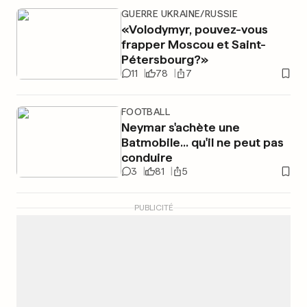
GUERRE UKRAINE/RUSSIE
«Volodymyr, pouvez-vous
frapper Moscou et Saint-
Pétersbourg?»
11
78
7
FOOTBALL
Neymar s'achète une
Batmobile... qu'il ne peut pas
conduire
3
81
5
PUBLICITÉ