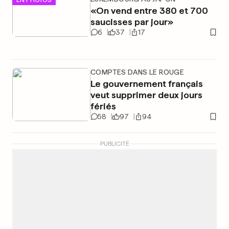
«On vend entre 380 et 700
saucisses par jour»
6
37
17
COMPTES DANS LE ROUGE
Le gouvernement français
veut supprimer deux jours
fériés
58
97
94
PUBLICITÉ