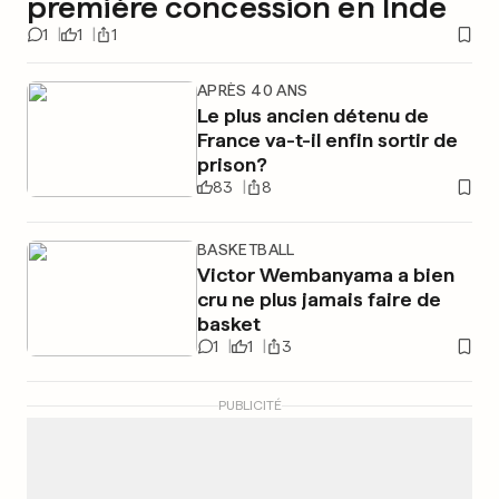
première concession en Inde
1
1
1
APRÈS 40 ANS
Le plus ancien détenu de
France va-t-il enfin sortir de
prison?
83
8
BASKETBALL
Victor Wembanyama a bien
cru ne plus jamais faire de
basket
1
1
3
PUBLICITÉ