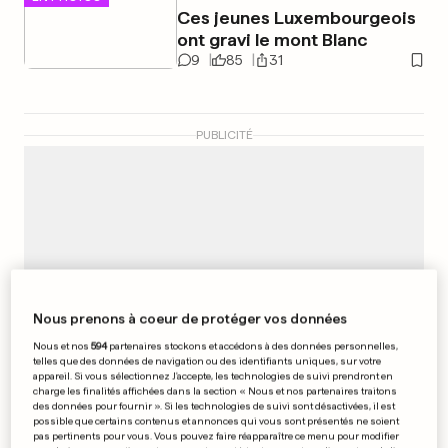
Ces jeunes Luxembourgeois
ont gravi le mont Blanc
9
85
31
PUBLICITÉ
Nous prenons à coeur de protéger vos données
Nous et nos
594
partenaires stockons et accédons à des données personnelles,
telles que des données de navigation ou des identifiants uniques, sur votre
appareil. Si vous sélectionnez J'accepte, les technologies de suivi prendront en
charge les finalités affichées dans la section « Nous et nos partenaires traitons
des données pour fournir ». Si les technologies de suivi sont désactivées, il est
possible que certains contenus et annonces qui vous sont présentés ne soient
pas pertinents pour vous. Vous pouvez faire réapparaître ce menu pour modifier
BUDGET EN FRANCE