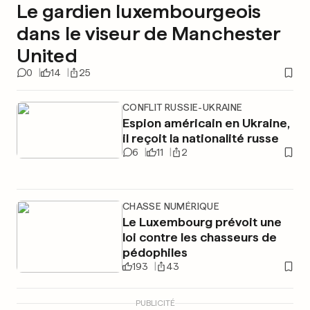
Le gardien luxembourgeois
dans le viseur de Manchester
United
0
14
25
CONFLIT RUSSIE-UKRAINE
Espion américain en Ukraine,
il reçoit la nationalité russe
6
11
2
CHASSE NUMÉRIQUE
Le Luxembourg prévoit une
loi contre les chasseurs de
pédophiles
193
43
PUBLICITÉ