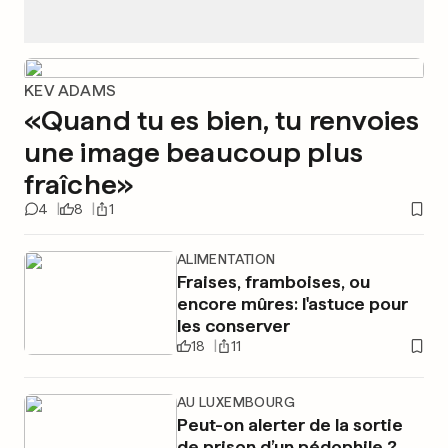
KEV ADAMS
«Quand tu es bien, tu renvoies
une image beaucoup plus
fraîche»
4
8
1
ALIMENTATION
Fraises, framboises, ou
encore mûres: l'astuce pour
les conserver
18
11
AU LUXEMBOURG
Peut-on alerter de la sortie
de prison d’un pédophile ?