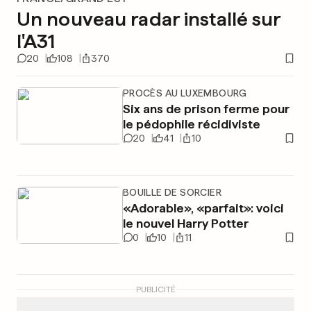
Un nouveau radar installé sur
l'A31
20
108
370
PROCÈS AU LUXEMBOURG
Six ans de prison ferme pour
le pédophile récidiviste
20
41
10
BOUILLE DE SORCIER
«Adorable», «parfait»: voici
le nouvel Harry Potter
0
10
11
PUBLICITÉ