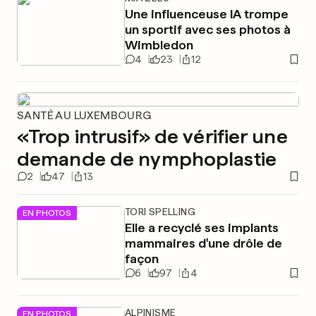
Une influenceuse IA trompe
un sportif avec ses photos à
Wimbledon
4
23
12
SANTÉ AU LUXEMBOURG
«Trop intrusif» de vérifier une
demande de nymphoplastie
2
47
13
TORI SPELLING
EN PHOTOS
Elle a recyclé ses implants
mammaires d'une drôle de
façon
6
97
4
ALPINISME
EN PHOTOS