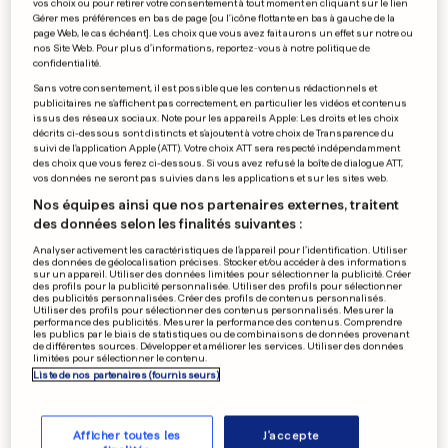
vos choix ou pour retirer votre consentement à tout moment en cliquant sur le lien
Fini le «gruyère de mai», les
Gérer mes préférences en bas de page [ou l'icône flottante en bas à gauche de la
page Web, le cas échéant]. Les choix que vous avez fait aurons un effet sur notre ou
Français au régime sec
nos Site Web. Pour plus d’informations, reportez-vous à notre politique de
confidentialité.
15
32
8
Sans votre consentement, il est possible que les contenus rédactionnels et
publicitaires ne s'affichent pas correctement, en particulier les vidéos et contenus
issus des réseaux sociaux. Note pour les appareils Apple: Les droits et les choix
FOOTBALL
décrits ci-dessous sont distincts et s'ajoutent à votre choix de Transparence du
suivi de l'application Apple (ATT). Votre choix ATT sera respecté indépendamment
Matthieu Udol quitte le FC
des choix que vous ferez ci-dessous. Si vous avez refusé la boîte de dialogue ATT,
Metz et signe à Lens
vos données ne seront pas suivies dans les applications et sur les sites web.
7
5
15
Nos équipes ainsi que nos partenaires externes, traitent
des données selon les finalités suivantes :
Analyser activement les caractéristiques de l’appareil pour l’identification. Utiliser
des données de géolocalisation précises. Stocker et/ou accéder à des informations
sur un appareil. Utiliser des données limitées pour sélectionner la publicité. Créer
LUXEMBOURG
des profils pour la publicité personnalisée. Utiliser des profils pour sélectionner
Un corps sans vie retrouvé du
des publicités personnalisées. Créer des profils de contenus personnalisés.
Utiliser des profils pour sélectionner des contenus personnalisés. Mesurer la
côté de Niederanven
performance des publicités. Mesurer la performance des contenus. Comprendre
les publics par le biais de statistiques ou de combinaisons de données provenant
82
53
de différentes sources. Développer et améliorer les services. Utiliser des données
limitées pour sélectionner le contenu.
Liste de nos partenaires (fournisseurs)
PUBLICITÉ
Afficher toutes les
J'accepte