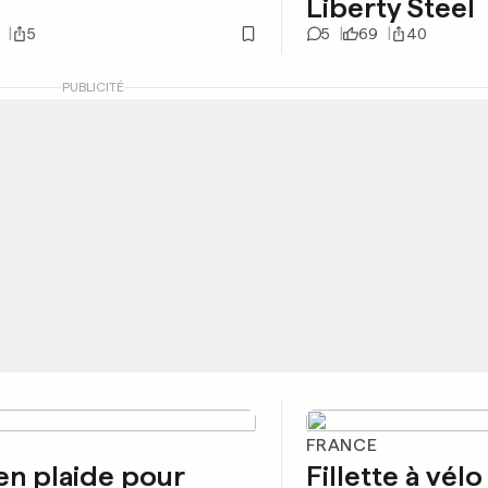
Liberty Steel
5
5
69
40
PUBLICITÉ
E
FRANCE
n plaide pour
Fillette à vélo