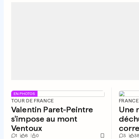
EN PHOTOS
TOUR DE FRANCE
FRANCE
Valentin Paret-Peintre
Une m
s'impose au mont
déch
Ventoux
corre
1
8
0
3
3