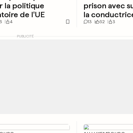
r la politique
prison avec s
toire de l'UE
la conductric
3
4
13
32
3
PUBLICITÉ