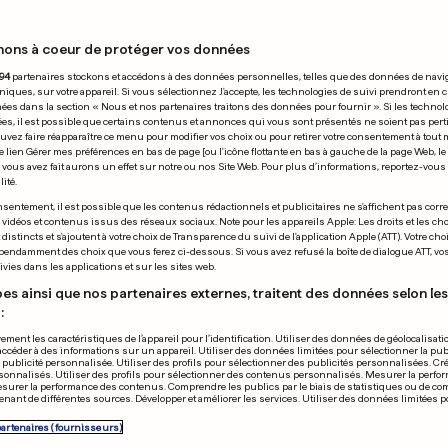
nons à coeur de protéger vos données
22.07.2025
94
partenaires stockons et accédons à des données personnelles, telles que des données de navi
niques, sur votre appareil. Si vous sélectionnez J'accepte, les technologies de suivi prendront en 
chées dans la section « Nous et nos partenaires traitons des données pour fournir ». Si les technol
ées, il est possible que certains contenus et annonces qui vous sont présentés ne soient pas per
uvez faire réapparaître ce menu pour modifier vos choix ou pour retirer votre consentement à tou
e lien Gérer mes préférences en bas de page [ou l'icône flottante en bas à gauche de la page Web, le
vous avez fait aurons un effet sur notre ou nos Site Web. Pour plus d’informations, reportez-vous 
ité.
UNIS
ISRAËL
sentement, il est possible que les contenus rédactionnels et publicitaires ne s'affichent pas corr
s vidéos et contenus issus des réseaux sociaux. Note pour les appareils Apple: Les droits et les choi
mbia se soumet au
L’extrême droi
istincts et s'ajoutent à votre choix de Transparence du suivi de l'application Apple (ATT). Votre cho
pendamment des choix que vous ferez ci-dessous. Si vous avez refusé la boîte de dialogue ATT, v
t de Trump
son projet de 
vies dans les applications et sur les sites web.
Gaza
es ainsi que nos partenaires externes, traitent des données selon les 
:
6
2
85
14
ement les caractéristiques de l’appareil pour l’identification. Utiliser des données de géolocalisati
accéder à des informations sur un appareil. Utiliser des données limitées pour sélectionner la publ
PUBLICITÉ
a publicité personnalisée. Utiliser des profils pour sélectionner des publicités personnalisées. Cré
onnalisés. Utiliser des profils pour sélectionner des contenus personnalisés. Mesurer la perfo
esurer la performance des contenus. Comprendre les publics par le biais de statistiques ou de c
nant de différentes sources. Développer et améliorer les services. Utiliser des données limitées 
partenaires (fournisseurs)