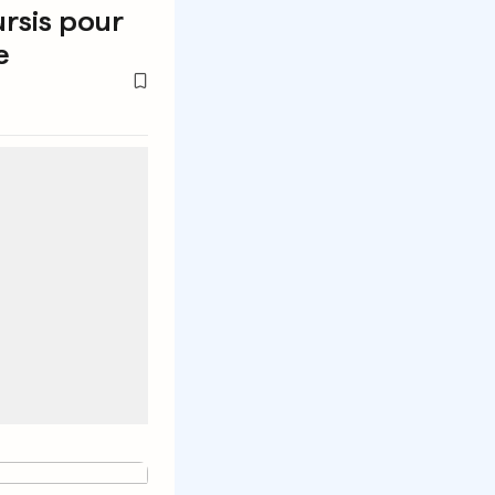
ursis pour
e