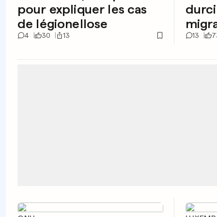
pour expliquer les cas
durci
de légionellose
migra
4
30
13
13
7