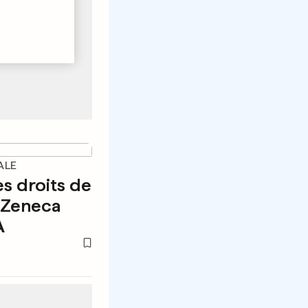
ALE
es droits de
aZeneca
A