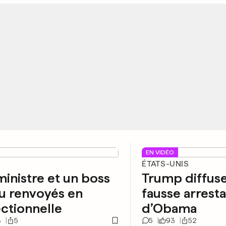
EN VIDÉO
ÉTATS-UNIS
inistre et un boss
Trump diffus
u renvoyés en
fausse arresta
ctionnelle
d’Obama
8
5
5
93
52