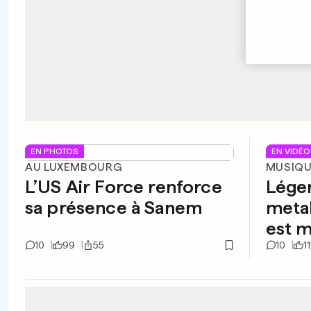
EN PHOTOS
EN VIDÉO
AU LUXEMBOURG
MUSIQ
L’US Air Force renforce
Lége
sa présence à Sanem
meta
est m
10
99
55
10
11