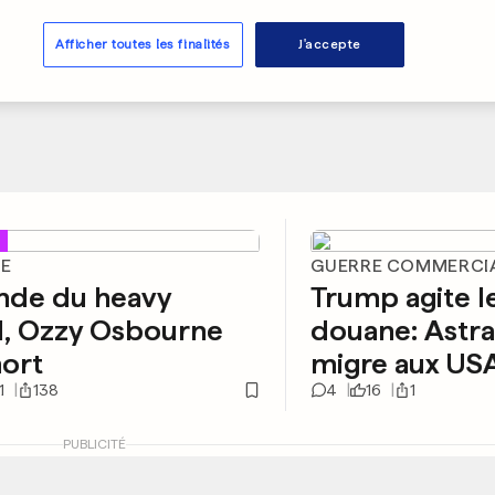
Afficher toutes les finalités
J'accepte
UE
GUERRE COMMERCI
nde du heavy
Trump agite l
l, Ozzy Osbourne
douane: Astr
ort
migre aux US
1
138
4
16
1
PUBLICITÉ