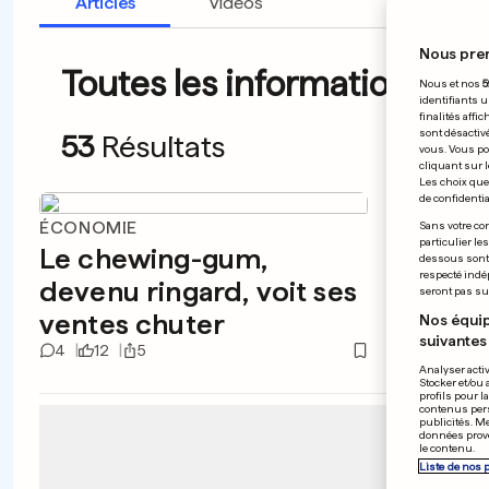
Articles
Vidéos
Nous pre
Toutes les informations du 
Nous et nos
5
identifiants u
finalités affi
sont désactiv
53
Résultats
vous. Vous po
cliquant sur l
Les choix que 
de confidential
ÉCONOMIE
ÉTATS-
Sans votre con
particulier le
Le chewing-gum,
Colu
dessous sont d
respecté indé
devenu ringard, voit ses
dikta
seront pas sui
ventes chuter
Nos équip
suivantes 
4
12
5
5
3
Analyser activ
Stocker et/ou 
profils pour l
contenus pers
publicités. M
données prove
le contenu.
Liste de nos 