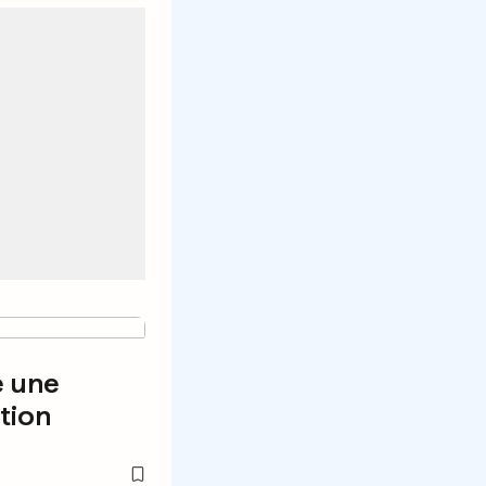
e une
tion