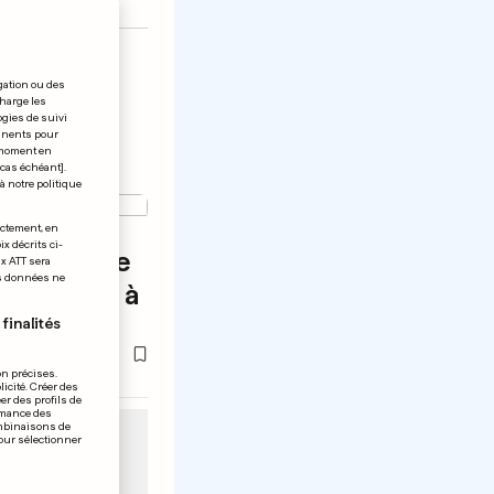
gation ou des
charge les
ogies de suivi
tinents pour
t moment en
 cas échéant].
à notre politique
ectement, en
x décrits ci-
te finalise
ix ATT sera
os données ne
«riviera» à
finalités
on précises.
icité. Créer des
er des profils de
rmance des
ombinaisons de
pour sélectionner