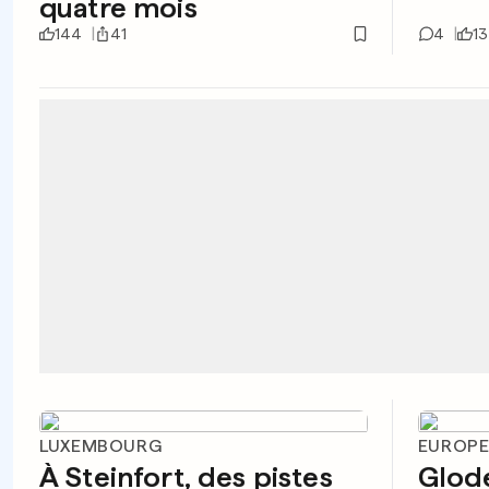
quatre mois
144
41
4
13
LUXEMBOURG
EUROP
À Steinfort, des pistes
Glode