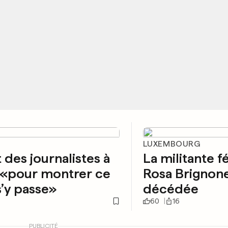
LUXEMBOURG
t des journalistes à
La militante f
 «pour montrer ce
Rosa Brignone
 s’y passe»
décédée
60
16
PUBLICITÉ