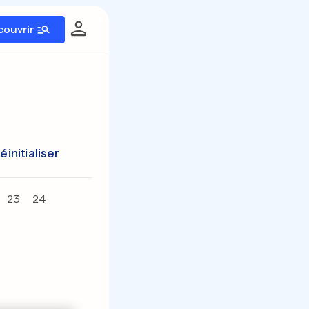
couvrir
éinitialiser
23
24