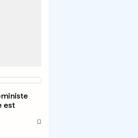
éministe
 est