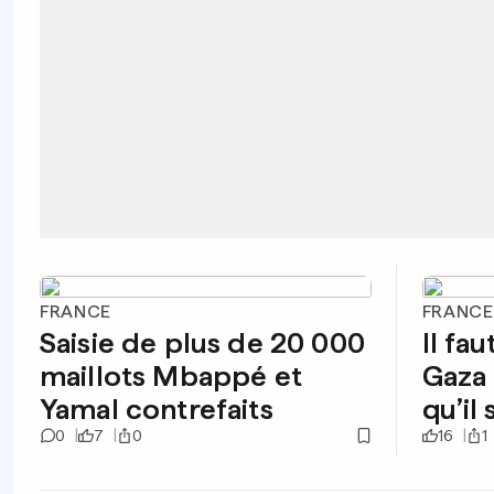
FRANCE
FRANCE
Saisie de plus de 20 000
Il fau
maillots Mbappé et
Gaza
Yamal contrefaits
qu’il
0
7
0
16
1