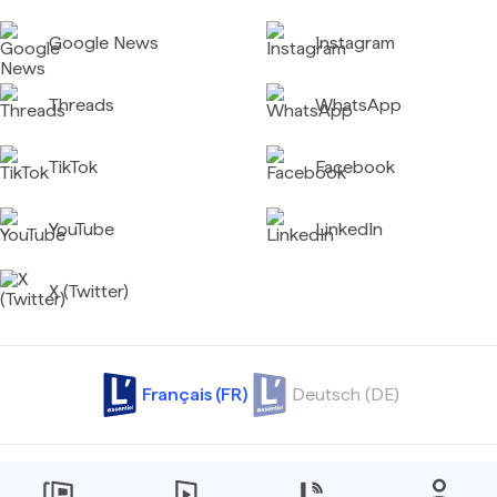
Google News
Instagram
Threads
WhatsApp
TikTok
Facebook
YouTube
LinkedIn
X (Twitter)
Français (FR)
Deutsch (DE)
Contact
Archives
Confidentialité
Protection des données