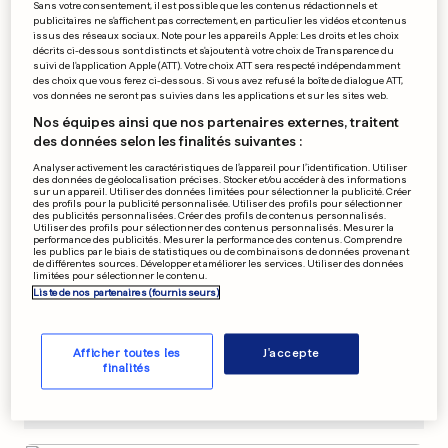
Sans votre consentement, il est possible que les contenus rédactionnels et
publicitaires ne s'affichent pas correctement, en particulier les vidéos et contenus
TOUR DE FRANCE
EN PHOTOS
issus des réseaux sociaux. Note pour les appareils Apple: Les droits et les choix
Se croyant vainqueur,
décrits ci-dessous sont distincts et s'ajoutent à votre choix de Transparence du
suivi de l'application Apple (ATT). Votre choix ATT sera respecté indépendamment
Alaphilippe a levé les bras à
des choix que vous ferez ci-dessous. Si vous avez refusé la boîte de dialogue ATT,
l'arrivée
vos données ne seront pas suivies dans les applications et sur les sites web.
1
21
5
Nos équipes ainsi que nos partenaires externes, traitent
des données selon les finalités suivantes :
PUBLICITÉ
Analyser activement les caractéristiques de l’appareil pour l’identification. Utiliser
des données de géolocalisation précises. Stocker et/ou accéder à des informations
sur un appareil. Utiliser des données limitées pour sélectionner la publicité. Créer
des profils pour la publicité personnalisée. Utiliser des profils pour sélectionner
des publicités personnalisées. Créer des profils de contenus personnalisés.
Utiliser des profils pour sélectionner des contenus personnalisés. Mesurer la
performance des publicités. Mesurer la performance des contenus. Comprendre
les publics par le biais de statistiques ou de combinaisons de données provenant
de différentes sources. Développer et améliorer les services. Utiliser des données
limitées pour sélectionner le contenu.
Liste de nos partenaires (fournisseurs)
Afficher toutes les
J'accepte
finalités