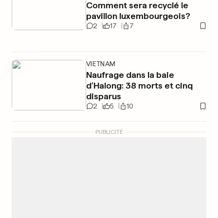
Comment sera recyclé le
pavillon luxembourgeois?
2
17
7
VIETNAM
Naufrage dans la baie
d’Halong: 38 morts et cinq
disparus
2
5
10
PUBLICITÉ