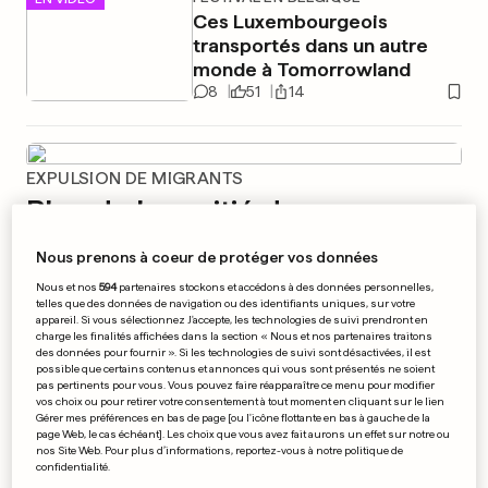
Ces Luxembourgeois
transportés dans un autre
monde à Tomorrowland
8
51
14
EXPULSION DE MIGRANTS
Plus de la moitié des
Américains jugent que Trump
Nous prenons à coeur de protéger vos données
«va trop loin»
Nous et nos
594
partenaires stockons et accédons à des données personnelles,
telles que des données de navigation ou des identifiants uniques, sur votre
61
1
appareil. Si vous sélectionnez J'accepte, les technologies de suivi prendront en
charge les finalités affichées dans la section « Nous et nos partenaires traitons
des données pour fournir ». Si les technologies de suivi sont désactivées, il est
MUSIQUE
EN PHOTOS
possible que certains contenus et annonces qui vous sont présentés ne soient
Le DJ français Martin Solveig
pas pertinents pour vous. Vous pouvez faire réapparaître ce menu pour modifier
vos choix ou pour retirer votre consentement à tout moment en cliquant sur le lien
annonce sa retraite
Gérer mes préférences en bas de page [ou l'icône flottante en bas à gauche de la
0
19
5
page Web, le cas échéant]. Les choix que vous avez fait aurons un effet sur notre ou
nos Site Web. Pour plus d’informations, reportez-vous à notre politique de
confidentialité.