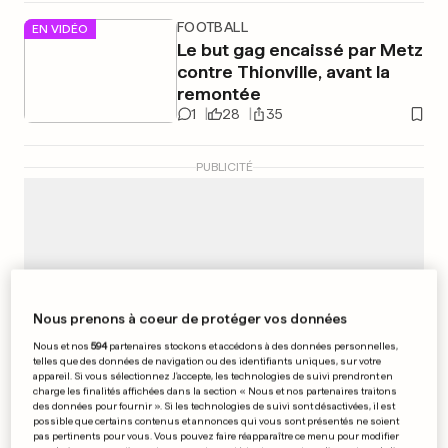
FOOTBALL
EN VIDÉO
Le but gag encaissé par Metz
contre Thionville, avant la
remontée
1
28
35
PUBLICITÉ
Nous prenons à coeur de protéger vos données
Nous et nos
594
partenaires stockons et accédons à des données personnelles,
telles que des données de navigation ou des identifiants uniques, sur votre
appareil. Si vous sélectionnez J'accepte, les technologies de suivi prendront en
charge les finalités affichées dans la section « Nous et nos partenaires traitons
des données pour fournir ». Si les technologies de suivi sont désactivées, il est
possible que certains contenus et annonces qui vous sont présentés ne soient
pas pertinents pour vous. Vous pouvez faire réapparaître ce menu pour modifier