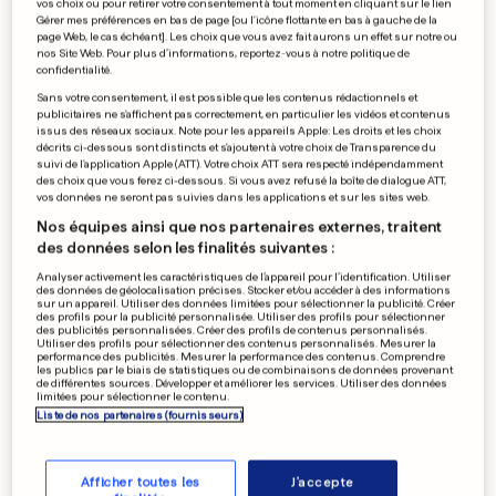
vos choix ou pour retirer votre consentement à tout moment en cliquant sur le lien
Gérer mes préférences en bas de page [ou l'icône flottante en bas à gauche de la
LYON (F)
page Web, le cas échéant]. Les choix que vous avez fait aurons un effet sur notre ou
Il brûle un Coran: un an de
nos Site Web. Pour plus d’informations, reportez-vous à notre politique de
confidentialité.
prison ferme
Sans votre consentement, il est possible que les contenus rédactionnels et
publicitaires ne s'affichent pas correctement, en particulier les vidéos et contenus
78
5
issus des réseaux sociaux. Note pour les appareils Apple: Les droits et les choix
décrits ci-dessous sont distincts et s'ajoutent à votre choix de Transparence du
suivi de l'application Apple (ATT). Votre choix ATT sera respecté indépendamment
des choix que vous ferez ci-dessous. Si vous avez refusé la boîte de dialogue ATT,
FOOTBALL
vos données ne seront pas suivies dans les applications et sur les sites web.
Des Écossais viennent défier
Nos équipes ainsi que nos partenaires externes, traitent
Strassen: «Sacrée
des données selon les finalités suivantes :
ambiance» en vue
Analyser activement les caractéristiques de l’appareil pour l’identification. Utiliser
0
8
10
des données de géolocalisation précises. Stocker et/ou accéder à des informations
sur un appareil. Utiliser des données limitées pour sélectionner la publicité. Créer
des profils pour la publicité personnalisée. Utiliser des profils pour sélectionner
des publicités personnalisées. Créer des profils de contenus personnalisés.
EN FRANCE
Utiliser des profils pour sélectionner des contenus personnalisés. Mesurer la
performance des publicités. Mesurer la performance des contenus. Comprendre
Tollé après l'accueil d'une
les publics par le biais de statistiques ou de combinaisons de données provenant
de différentes sources. Développer et améliorer les services. Utiliser des données
étudiante gazaouie aux
limitées pour sélectionner le contenu.
propos haineux
Liste de nos partenaires (fournisseurs)
6
74
10
Afficher toutes les
J'accepte