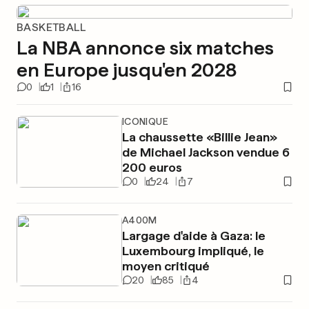
BASKETBALL
La NBA annonce six matches
en Europe jusqu'en 2028
0
1
16
ICONIQUE
La chaussette «Billie Jean»
de Michael Jackson vendue 6
200 euros
0
24
7
A400M
Largage d'aide à Gaza: le
Luxembourg impliqué, le
moyen critiqué
20
85
4