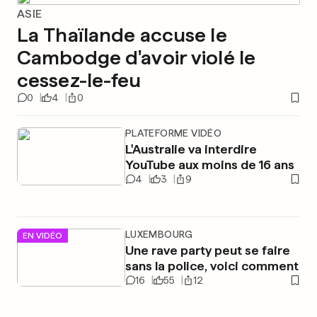
ASIE
La Thaïlande accuse le
Cambodge d'avoir violé le
cessez-le-feu
0
4
0
PLATEFORME VIDÉO
L'Australie va interdire
YouTube aux moins de 16 ans
4
3
9
LUXEMBOURG
EN VIDÉO
Une rave party peut se faire
sans la police, voici comment
16
55
12