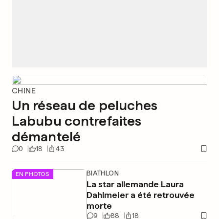
CHINE
Un réseau de peluches
Labubu contrefaites
démantelé
0
18
43
BIATHLON
EN PHOTOS
La star allemande Laura
Dahlmeier a été retrouvée
morte
9
88
18