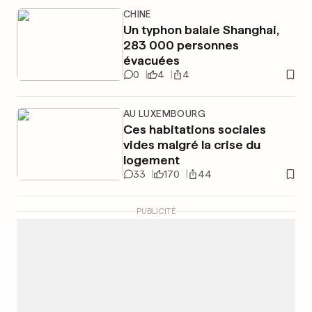
CHINE
Un typhon balaie Shanghai,
283 000 personnes
évacuées
0
4
4
AU LUXEMBOURG
Ces habitations sociales
vides malgré la crise du
logement
33
170
44
PUBLICITÉ