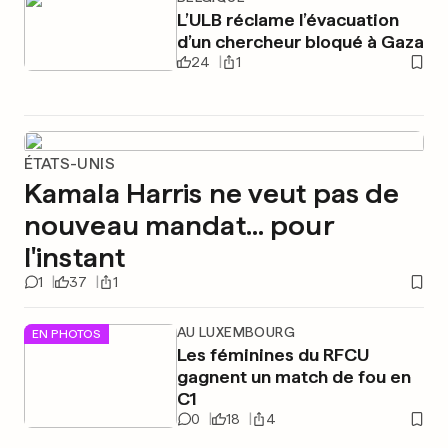
L’ULB réclame l’évacuation
d’un chercheur bloqué à Gaza
24
1
ÉTATS-UNIS
Kamala Harris ne veut pas de
nouveau mandat... pour
l'instant
1
37
1
AU LUXEMBOURG
EN PHOTOS
Les féminines du RFCU
gagnent un match de fou en
C1
0
18
4