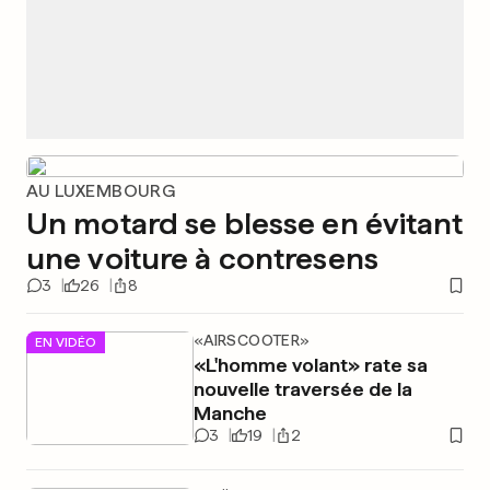
AU LUXEMBOURG
Un motard se blesse en évitant
une voiture à contresens
3
26
8
«AIRSCOOTER»
EN VIDÉO
«L'homme volant» rate sa
nouvelle traversée de la
Manche
3
19
2