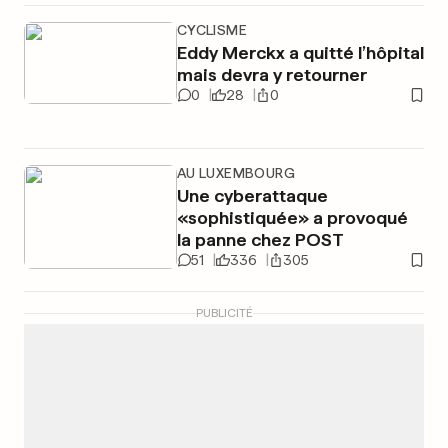
CYCLISME
Eddy Merckx a quitté l’hôpital
mais devra y retourner
0
28
0
AU LUXEMBOURG
Une cyberattaque
«sophistiquée» a provoqué
la panne chez POST
51
336
305
PUBLICITÉ