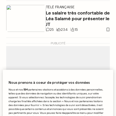
TÉLÉ FRANÇAISE
Le salaire très confortable de
Léa Salamé pour présenter le
JT
25
234
15
PUBLICITÉ
Nous prenons à coeur de protéger vos données
Nous et nos
594
partenaires stockons et accédons à des données personnelles,
telles que des données de navigation ou des identifiants uniques, sur votre
appareil. Si vous sélectionnez J'accepte, les technologies de suivi prendront en
charge les finalités affichées dans la section « Nous et nos partenaires traitons
des données pour fournir ». Si les technologies de suivi sont désactivées, il est
possible que certains contenus et annonces qui vous sont présentés ne soient
pas pertinents pour vous. Vous pouvez faire réapparaître ce menu pour modifier