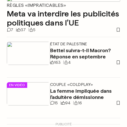
RÈGLES «IMPRATICABLES»
Meta va interdire les publicités
politiques dans l’UE
7
37
5
ÉTAT DE PALESTINE
Bettel suivra-t-il Macron?
Réponse en septembre
163
4
COUPLE «COLDPLAY»
EN VIDÉO
La femme impliquée dans
l'adultère démissionne
15
94
16
PUBLICITÉ