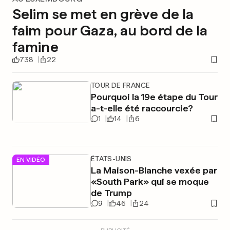
Selim se met en grève de la
faim pour Gaza, au bord de la
famine
738
22
TOUR DE FRANCE
Pourquoi la 19e étape du Tour
a-t-elle été raccourcie?
1
14
6
ÉTATS-UNIS
EN VIDÉO
La Maison-Blanche vexée par
«South Park» qui se moque
de Trump
9
46
24