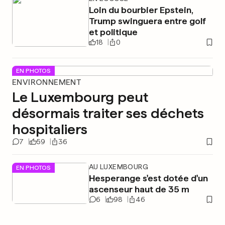
Loin du bourbier Epstein,
Trump swinguera entre golf
et politique
18
0
EN PHOTOS
ENVIRONNEMENT
Le Luxembourg peut
désormais traiter ses déchets
hospitaliers
7
59
36
AU LUXEMBOURG
EN PHOTOS
Hesperange s'est dotée d'un
ascenseur haut de 35 m
6
98
46