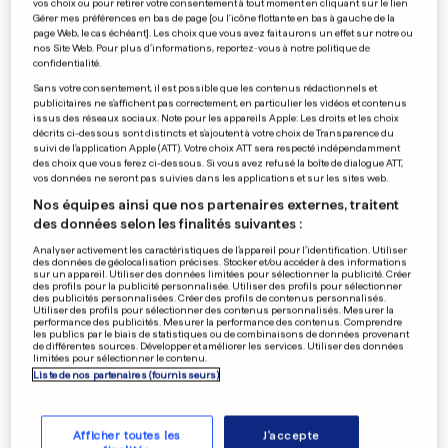
vos choix ou pour retirer votre consentement à tout moment en cliquant sur le lien
Gérer mes préférences en bas de page [ou l'icône flottante en bas à gauche de la
CHINE
page Web, le cas échéant]. Les choix que vous avez fait aurons un effet sur notre ou
Ils publient des photos intimes
nos Site Web. Pour plus d’informations, reportez-vous à notre politique de
confidentialité.
de leurs femmes sans leur
Sans votre consentement, il est possible que les contenus rédactionnels et
publicitaires ne s'affichent pas correctement, en particulier les vidéos et contenus
accord
issus des réseaux sociaux. Note pour les appareils Apple: Les droits et les choix
décrits ci-dessous sont distincts et s'ajoutent à votre choix de Transparence du
3
60
4
suivi de l'application Apple (ATT). Votre choix ATT sera respecté indépendamment
des choix que vous ferez ci-dessous. Si vous avez refusé la boîte de dialogue ATT,
vos données ne seront pas suivies dans les applications et sur les sites web.
J0 2024
Nos équipes ainsi que nos partenaires externes, traitent
Mbappé dément avoir voulu
des données selon les finalités suivantes :
être le dernier porteur de la
Analyser activement les caractéristiques de l’appareil pour l’identification. Utiliser
flamme
des données de géolocalisation précises. Stocker et/ou accéder à des informations
sur un appareil. Utiliser des données limitées pour sélectionner la publicité. Créer
1
23
0
des profils pour la publicité personnalisée. Utiliser des profils pour sélectionner
des publicités personnalisées. Créer des profils de contenus personnalisés.
Utiliser des profils pour sélectionner des contenus personnalisés. Mesurer la
performance des publicités. Mesurer la performance des contenus. Comprendre
les publics par le biais de statistiques ou de combinaisons de données provenant
BUS AU LUXEMBOURG
de différentes sources. Développer et améliorer les services. Utiliser des données
limitées pour sélectionner le contenu.
Un syndicat mixte État-
Liste de nos partenaires (fournisseurs)
communes pour diriger le
TICE
3
28
6
Afficher toutes les
J'accepte