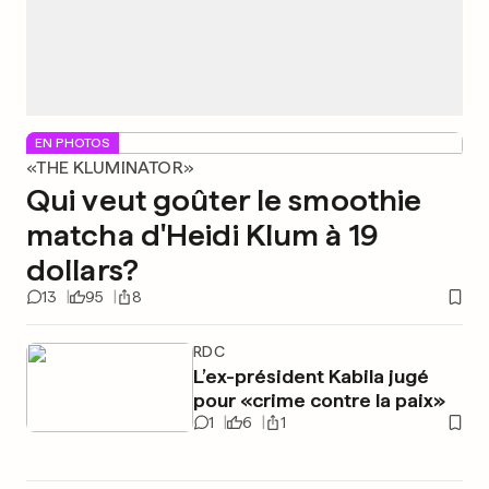
EN PHOTOS
«THE KLUMINATOR»
Qui veut goûter le smoothie
matcha d'Heidi Klum à 19
dollars?
13
95
8
RDC
L’ex-président Kabila jugé
pour «crime contre la paix»
1
6
1