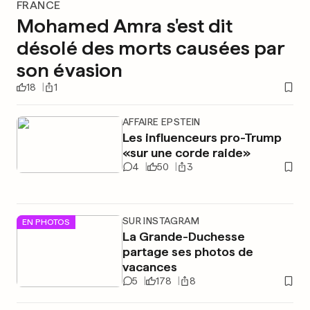
FRANCE
Mohamed Amra s'est dit
désolé des morts causées par
son évasion
18
1
AFFAIRE EPSTEIN
Les influenceurs pro-Trump
«sur une corde raide»
4
50
3
SUR INSTAGRAM
EN PHOTOS
La Grande-Duchesse
partage ses photos de
vacances
5
178
8