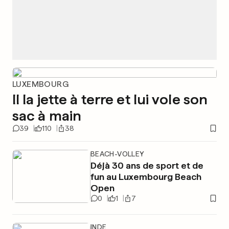
LUXEMBOURG
Il la jette à terre et lui vole son
sac à main
39
110
38
BEACH-VOLLEY
Déjà 30 ans de sport et de
fun au Luxembourg Beach
Open
0
1
7
INDE