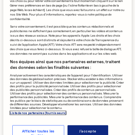
vos choix ou pour retirer votre consentement à tout moment en cliquant sur le lien
Gérer mes préférences en bas de page [ou l'icône flottante en bas à gauche de la
page Web, le cas échéant]. Les choix que vous avez fait aurons un effet sur notre ou
nos Site Web. Pour plus d’informations, reportez-vous à notre politique de
confidentialité.
Sans votre consentement, il est possible que les contenus rédactionnels et
publicitaires ne s'affichent pas correctement, en particulier les vidéos et contenus
issus des réseaux sociaux. Note pour les appareils Apple: Les droits et les choix
décrits ci-dessous sont distincts et s'ajoutent à votre choix de Transparence du
suivi de l'application Apple (ATT). Votre choix ATT sera respecté indépendamment
des choix que vous ferez ci-dessous. Si vous avez refusé la boîte de dialogue ATT,
vos données ne seront pas suivies dans les applications et sur les sites web.
Nos équipes ainsi que nos partenaires externes, traitent
des données selon les finalités suivantes :
Analyser activement les caractéristiques de l’appareil pour l’identification. Utiliser
des données de géolocalisation précises. Stocker et/ou accéder à des informations
sur un appareil. Utiliser des données limitées pour sélectionner la publicité. Créer
des profils pour la publicité personnalisée. Utiliser des profils pour sélectionner
des publicités personnalisées. Créer des profils de contenus personnalisés.
Utiliser des profils pour sélectionner des contenus personnalisés. Mesurer la
performance des publicités. Mesurer la performance des contenus. Comprendre
les publics par le biais de statistiques ou de combinaisons de données provenant
de différentes sources. Développer et améliorer les services. Utiliser des données
limitées pour sélectionner le contenu.
Liste de nos partenaires (fournisseurs)
Afficher toutes les
J'accepte