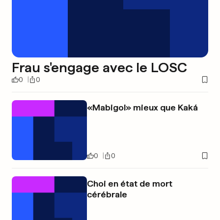
Frau s'engage avec le LOSC
0
0
«Mabigol» mieux que Kaká
0
0
Choi en état de mort
cérébrale