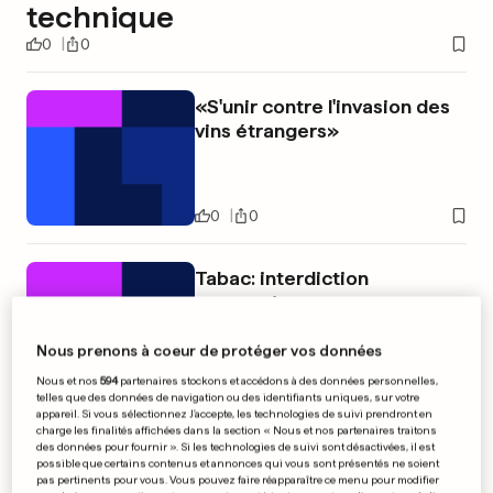
technique
0
0
«S'unir contre l'invasion des
vins étrangers»
0
0
Tabac: interdiction
respectée
Nous prenons à coeur de protéger vos données
Nous et nos
594
partenaires stockons et accédons à des données personnelles,
0
0
telles que des données de navigation ou des identifiants uniques, sur votre
appareil. Si vous sélectionnez J'accepte, les technologies de suivi prendront en
charge les finalités affichées dans la section « Nous et nos partenaires traitons
PUBLICITÉ
des données pour fournir ». Si les technologies de suivi sont désactivées, il est
possible que certains contenus et annonces qui vous sont présentés ne soient
pas pertinents pour vous. Vous pouvez faire réapparaître ce menu pour modifier