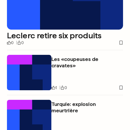
Leclerc retire six produits
0
0
Les «coupeuses de
cravates»
1
0
Turquie: explosion
meurtrière