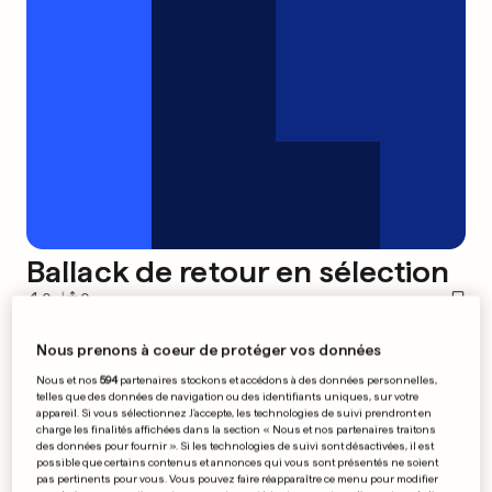
Ballack de retour en sélection
0
0
Nous prenons à coeur de protéger vos données
Le Sénégal sorti
Nous et nos
594
partenaires stockons et accédons à des données personnelles,
telles que des données de navigation ou des identifiants uniques, sur votre
appareil. Si vous sélectionnez J'accepte, les technologies de suivi prendront en
charge les finalités affichées dans la section « Nous et nos partenaires traitons
des données pour fournir ». Si les technologies de suivi sont désactivées, il est
possible que certains contenus et annonces qui vous sont présentés ne soient
0
0
pas pertinents pour vous. Vous pouvez faire réapparaître ce menu pour modifier