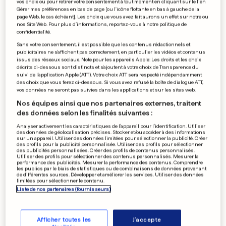
vos choix ou pour retirer votre consentement à tout moment en cliquant sur le lien
Gérer mes préférences en bas de page [ou l'icône flottante en bas à gauche de la
Pouliquen «jouera le coup à
page Web, le cas échéant]. Les choix que vous avez fait aurons un effet sur notre ou
nos Site Web. Pour plus d’informations, reportez-vous à notre politique de
fond»
confidentialité.
Sans votre consentement, il est possible que les contenus rédactionnels et
publicitaires ne s'affichent pas correctement, en particulier les vidéos et contenus
issus des réseaux sociaux. Note pour les appareils Apple: Les droits et les choix
décrits ci-dessous sont distincts et s'ajoutent à votre choix de Transparence du
0
0
suivi de l'application Apple (ATT). Votre choix ATT sera respecté indépendamment
des choix que vous ferez ci-dessous. Si vous avez refusé la boîte de dialogue ATT,
vos données ne seront pas suivies dans les applications et sur les sites web.
PUBLICITÉ
Nos équipes ainsi que nos partenaires externes, traitent
des données selon les finalités suivantes :
Analyser activement les caractéristiques de l’appareil pour l’identification. Utiliser
des données de géolocalisation précises. Stocker et/ou accéder à des informations
sur un appareil. Utiliser des données limitées pour sélectionner la publicité. Créer
des profils pour la publicité personnalisée. Utiliser des profils pour sélectionner
des publicités personnalisées. Créer des profils de contenus personnalisés.
Utiliser des profils pour sélectionner des contenus personnalisés. Mesurer la
performance des publicités. Mesurer la performance des contenus. Comprendre
les publics par le biais de statistiques ou de combinaisons de données provenant
de différentes sources. Développer et améliorer les services. Utiliser des données
limitées pour sélectionner le contenu.
Liste de nos partenaires (fournisseurs)
Afficher toutes les
J'accepte