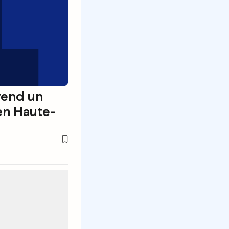
rend un
 en Haute-