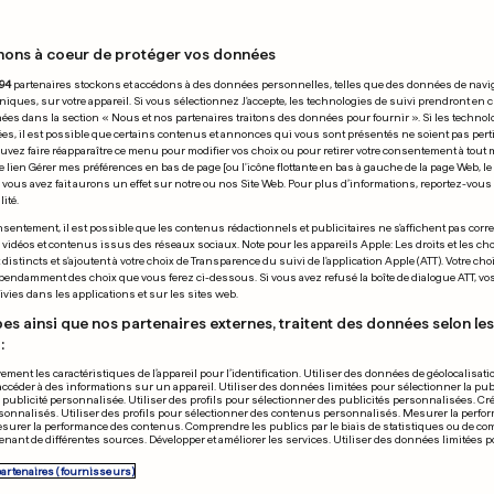
nons à coeur de protéger vos données
 06.01.2008
94
partenaires stockons et accédons à des données personnelles, telles que des données de navi
niques, sur votre appareil. Si vous sélectionnez J'accepte, les technologies de suivi prendront en 
chées dans la section « Nous et nos partenaires traitons des données pour fournir ». Si les technol
ées, il est possible que certains contenus et annonces qui vous sont présentés ne soient pas per
uvez faire réapparaître ce menu pour modifier vos choix ou pour retirer votre consentement à tou
e lien Gérer mes préférences en bas de page [ou l'icône flottante en bas à gauche de la page Web, le
vous avez fait aurons un effet sur notre ou nos Site Web. Pour plus d’informations, reportez-vous 
ité.
sentement, il est possible que les contenus rédactionnels et publicitaires ne s'affichent pas corr
s vidéos et contenus issus des réseaux sociaux. Note pour les appareils Apple: Les droits et les choi
istincts et s'ajoutent à votre choix de Transparence du suivi de l'application Apple (ATT). Votre cho
pendamment des choix que vous ferez ci-dessous. Si vous avez refusé la boîte de dialogue ATT, v
vies dans les applications et sur les sites web.
es ainsi que nos partenaires externes, traitent des données selon les 
:
ement les caractéristiques de l’appareil pour l’identification. Utiliser des données de géolocalisati
accéder à des informations sur un appareil. Utiliser des données limitées pour sélectionner la publ
a publicité personnalisée. Utiliser des profils pour sélectionner des publicités personnalisées. Cré
onnalisés. Utiliser des profils pour sélectionner des contenus personnalisés. Mesurer la perfo
esurer la performance des contenus. Comprendre les publics par le biais de statistiques ou de c
nant de différentes sources. Développer et améliorer les services. Utiliser des données limitées 
al impérial à
Etzella a perd
partenaires (fournisseurs)