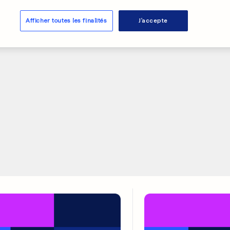
abeu
Afficher toutes les finalités
J'accepte
0
0
PUBLICITÉ