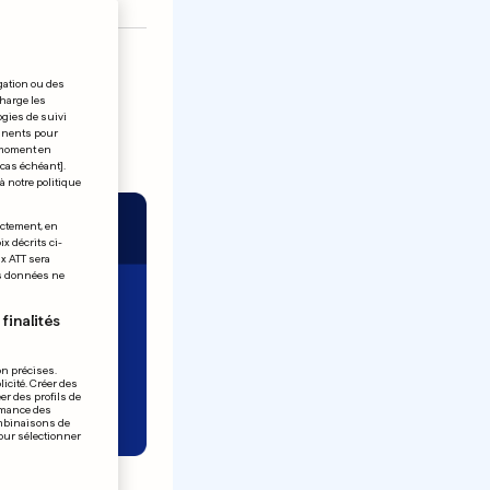
gation ou des
charge les
ogies de suivi
tinents pour
t moment en
 cas échéant].
à notre politique
ectement, en
x décrits ci-
ix ATT sera
os données ne
finalités
on précises.
icité. Créer des
er des profils de
rmance des
ombinaisons de
pour sélectionner
u!