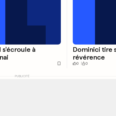
 s'écroule à
Dominici tire 
nai
révérence
0
0
PUBLICITÉ