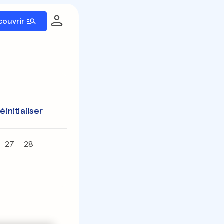
couvrir
éinitialiser
27
28