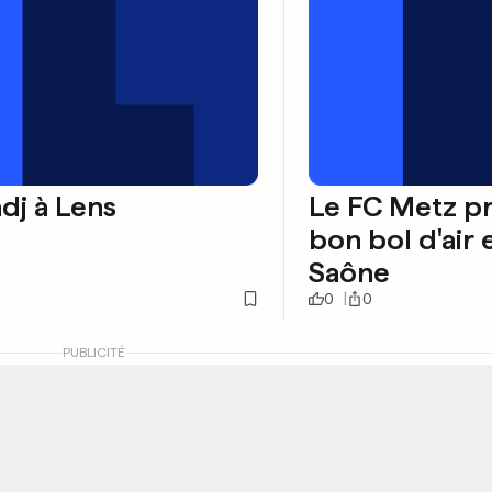
dj à Lens
Le FC Metz p
bon bol d'air
Saône
0
0
PUBLICITÉ