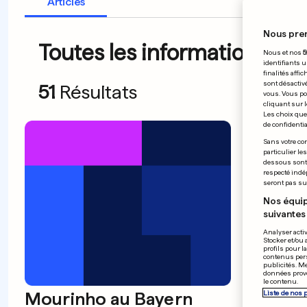
Articles
Nous pre
Toutes les informations du
Nous et nos
5
identifiants u
finalités affi
sont désactiv
51
Résultats
vous. Vous po
cliquant sur l
Les choix que 
de confidential
Sans votre con
particulier le
dessous sont d
respecté indé
seront pas sui
Nos équip
suivantes 
Analyser activ
Stocker et/ou 
profils pour l
contenus pers
publicités. M
données prove
le contenu.
Mourinho au Bayern
Le Re
Liste de nos 