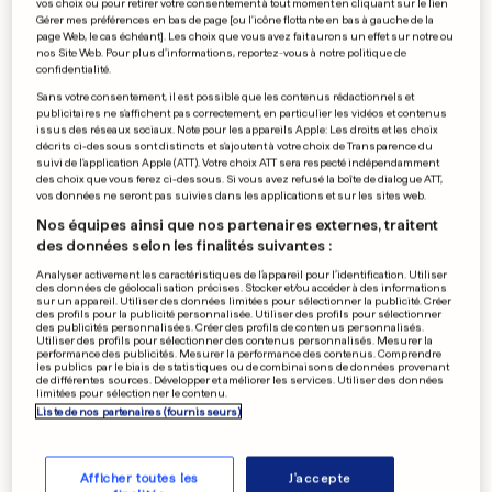
vos choix ou pour retirer votre consentement à tout moment en cliquant sur le lien
Gérer mes préférences en bas de page [ou l'icône flottante en bas à gauche de la
page Web, le cas échéant]. Les choix que vous avez fait aurons un effet sur notre ou
0
0
nos Site Web. Pour plus d’informations, reportez-vous à notre politique de
confidentialité.
Sans votre consentement, il est possible que les contenus rédactionnels et
Retour raté
publicitaires ne s'affichent pas correctement, en particulier les vidéos et contenus
issus des réseaux sociaux. Note pour les appareils Apple: Les droits et les choix
décrits ci-dessous sont distincts et s'ajoutent à votre choix de Transparence du
suivi de l'application Apple (ATT). Votre choix ATT sera respecté indépendamment
des choix que vous ferez ci-dessous. Si vous avez refusé la boîte de dialogue ATT,
vos données ne seront pas suivies dans les applications et sur les sites web.
0
0
Nos équipes ainsi que nos partenaires externes, traitent
des données selon les finalités suivantes :
PUBLICITÉ
Analyser activement les caractéristiques de l’appareil pour l’identification. Utiliser
des données de géolocalisation précises. Stocker et/ou accéder à des informations
sur un appareil. Utiliser des données limitées pour sélectionner la publicité. Créer
des profils pour la publicité personnalisée. Utiliser des profils pour sélectionner
des publicités personnalisées. Créer des profils de contenus personnalisés.
Utiliser des profils pour sélectionner des contenus personnalisés. Mesurer la
performance des publicités. Mesurer la performance des contenus. Comprendre
les publics par le biais de statistiques ou de combinaisons de données provenant
de différentes sources. Développer et améliorer les services. Utiliser des données
limitées pour sélectionner le contenu.
Liste de nos partenaires (fournisseurs)
Afficher toutes les
J'accepte