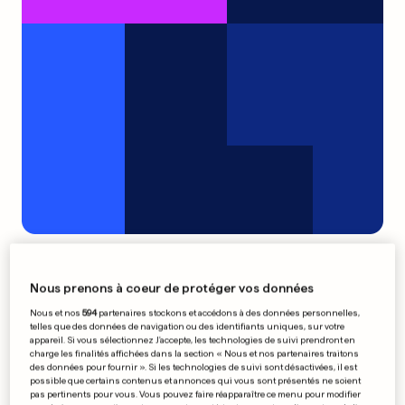
Le Belge Boonen en or au
Qatar
Nous prenons à coeur de protéger vos données
0
0
Nous et nos
594
partenaires stockons et accédons à des données personnelles,
telles que des données de navigation ou des identifiants uniques, sur votre
appareil. Si vous sélectionnez J'accepte, les technologies de suivi prendront en
Onesta satisfait du bronze
charge les finalités affichées dans la section « Nous et nos partenaires traitons
des données pour fournir ». Si les technologies de suivi sont désactivées, il est
possible que certains contenus et annonces qui vous sont présentés ne soient
pas pertinents pour vous. Vous pouvez faire réapparaître ce menu pour modifier